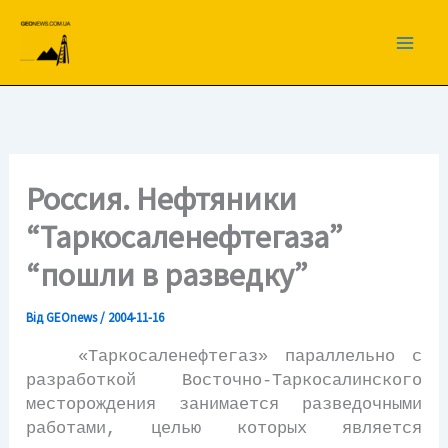
Перейти
до
вмісту
Россия. Нефтяники
“Таркосаленефтегаза”
“пошли в разведку”
Від
GEOnews
/
2004-11-16
«Таркосаленефтегаз» параллельно с
разработкой Восточно-Таркосалинского
месторождения занимается разведочными
работами, целью которых является