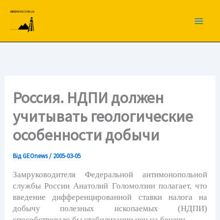
Перейти
до
вмісту
Россия. НДПИ должен
учитывать геологические
особенности добычи
Від
GEOnews
/
2005-03-05
Замруководителя Федеральной антимонопольной
службы России Анатолий Голомолзин полагает, что
введение дифференцированной ставки налога на
добычу полезных ископаемых (НДПИ)
способствовало бы стабилизации цен на бензин.