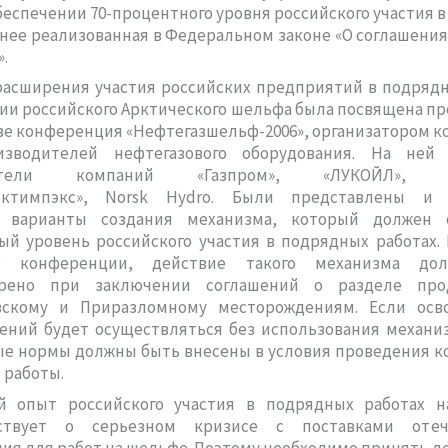
беспечении 70-процентного уровня российского участия 
анее реализованная в Федеральном законе «О соглашения
.
расширения участия российских предприятий в подрядн
ии российского Арктического шельфа была посвящена п
ве конференция «Нефтегазшельф-2006», организатором к
зводителей нефтегазового оборудования. На ней
вители компаний «Газпром», «ЛУКОЙЛ», «У
лектимпэкс», Norsk Hydro. Были представлены и 
 варианты создания механизма, который должен 
ый уровень российского участия в подрядных работах.
ов конференции, действие такого механизма до
трено при заключении соглашений о разделе про
скому и Приразломному месторождениям. Если осв
ений будет осуществляться без использования механиз
е нормы должны быть внесены в условия проведения к
 работы.
й опыт российского участия в подрядных работах н
ьствует о серьезном кризисе с поставками отече
ия для работ на шельфе. Поэтому необходимо принять 