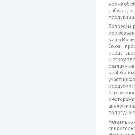
норма об о
работах, р
продукции»
Вопросам 
при освоен
мая в Моск
Союз прои
предста
«Газкомп
различные
необходим
участник
предусмо
Штокманов
месторожд
аналогичны
подрядные
Негативны
свидетел
оборудован