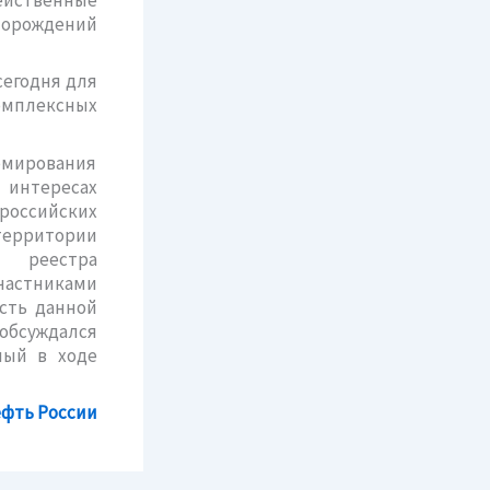
торождений
сегодня для
омплексных
рмирования
интересах
российских
ерритории
 реестра
астниками
асть данной
бсуждался
ный в ходе
фть России