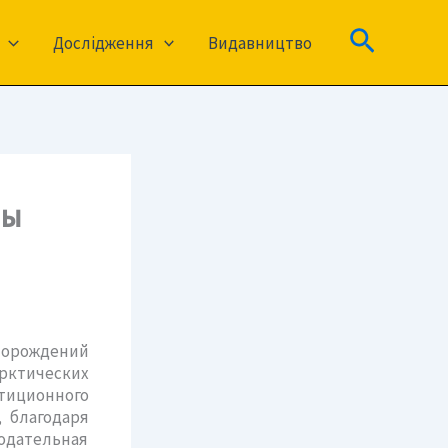
Пошук
Дослідження
Видавництво
ны
торождений
рктических
стиционного
 благодаря
одательная