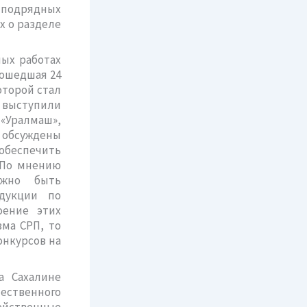
в подрядных
х о разделе
ых работах
рошедшая 24
оторой стал
 выступили
ралмаш»,
обсуждены
обеспечить
 По мнению
лжно быть
дукции по
оение этих
ма СРП, то
онкурсов на
а Сахалине
ственного
действенные