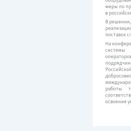
меры по п
в российск
В решении,
реализаци
поставок с
На конфер
системы 
операторо
подрядчи
Российс
добросов
международ
работы. 
соответст
освоения у