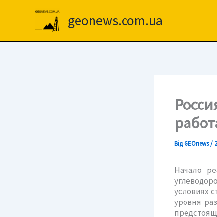
Перейти
до
geonews.com.ua
вмісту
Росси
работ
Від
GEOnews
/
2
Начало ре
углеводор
условиях с
уровня ра
предстоящ