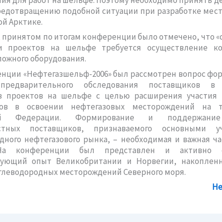
редотвращению подобной ситуации при разработке мес
ой Арктике.
 принятом по итогам конференции было отмечено, что «
и проектов на шельфе требуется осуществление к
ложного оборудования.
енции «Нефтегазшельф-2006» был рассмотрен вопрос фо
предварительного обследования поставщиков в 
в проектов на шельфе с целью расширения участия 
ков в освоении нефтегазовых месторождений на т
кой Федерации. Формирование и поддержание
естных поставщиков, признаваемого основными уч
ного нефтегазового рынка, – необходимая и важная ч
На конференции был представлен и активно о
вующий опыт Великобритании и Норвегии, накоплен
глеводородных месторождений Северного моря.
Не