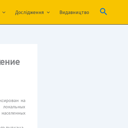
Пошук
Дослідження
Видавництво
жение
ксирован на
 локальных
 населенных
го вулкана