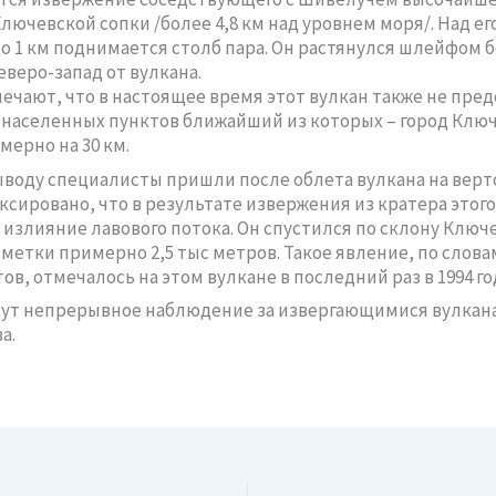
Ключевской сопки /более
4,8 км
над уровнем моря/. Над ег
до
1 км
поднимается столб пара. Он растянулся шлейфом б
еверо-запад от вулкана.
ечают, что в настоящее время этот вулкан также не пре
 населенных пунктов ближайший из которых – город Клю
имерно на
30 км
.
ыводу специалисты пришли после облета вулкана на верт
ксировано, что в результате извержения из кратера этого
излияние лавового потока. Он спустился по склону Ключ
тметки примерно 2,5 тыс метров. Такое явление, по слова
в, отмечалось на этом вулкане в последний раз в 1994 го
дут непрерывное наблюдение за извергающимися вулкан
а.