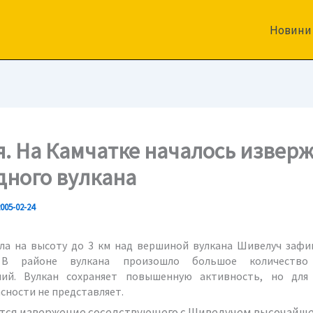
Новини
я. На Камчатке началось извер
дного вулкана
005-02-24
ла на высоту до
3 км
над вершиной вулкана Шивелуч зафи
 В районе вулкана произошло большое количество
ний. Вулкан сохраняет повышенную активность, но для
сности не представляет.
ся извержение соседствующего с Шивелучем высочайше