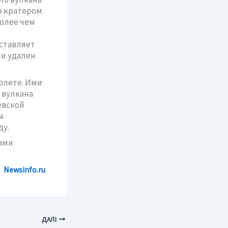
о кратером
олее чем
дставляет
чи удален
олете. Ими
 вулкана
евской
м
ду.
ами
Newsinfo
.
ru
ДАЛІ