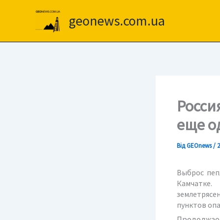
Перейти
до
geonews.com.ua
вмісту
Росси
еще о
Від
GEOnews
/
2
Выброс пеп
Камчатке.
землетрясе
пунктов опа
Продолжает