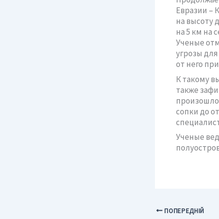
Евразии – 
на высоту 
на
5 км
на с
Ученые отм
угрозы для
от него пр
К такому в
также зафи
произошло 
сопки до о
специалисто
Ученые ве
полуостров
ПОПЕРЕДНІЙ