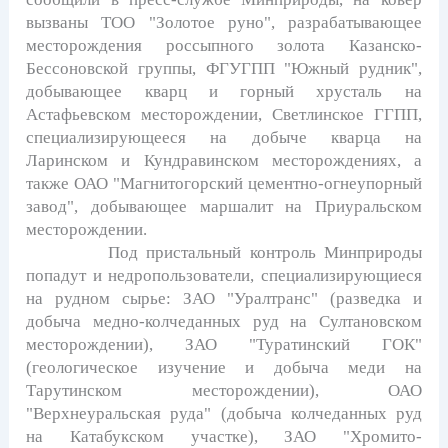
вызваны ТОО "Золотое руно", разрабатывающее
месторождения россыпного золота Казанско-
Бессоновской группы, ФГУГПП "Южный рудник",
добывающее кварц и горный хрусталь на
Астафьевском месторождении, Светлинское ГГПП,
специализирующееся на добыче кварца на
Ларинском и Кундравинском месторождениях, а
также ОАО "Магнитогорский цементно-огнеупорный
завод", добывающее маршалит на Приуральском
месторождении.
Под пристальный контроль Минприроды
попадут и недропользователи, специализирующиеся
на рудном сырье: ЗАО "Уралтранс" (разведка и
добыча медно-колчеданных руд на Султановском
месторождении), ЗАО "Туратинский ГОК"
(геологическое изучение и добыча меди на
Тарутинском месторождении), ОАО
"Верхнеуральская руда" (добыча колчеданных руд
на Катабукском участке), ЗАО "Хромито-