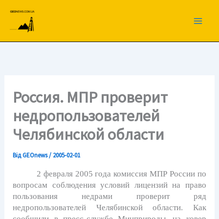
Перейти
до
вмісту
Россия. МПР проверит
недропользователей
Челябинской области
Від
GEOnews
/
2005-02-01
2 февраля 2005 года комиссия МПР России по
вопросам соблюдения условий лицензий на право
пользования недрами проверит ряд
недропользователей Челябинской области. Как
сообщили в пресс-службе Минприроды, на ковер