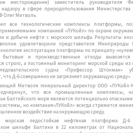
кое месторождение) заместитель руководителя Ф
 надзору в сфере природопользования Министерства
Ф Олег Митволь.
ел все технологические комплексы платформы, по
 применяемыми компанией «ЛУКойл» по охране окружа
ии и добыче нефти с морского шельфа. Результаты инс
вполне удовлетворили представителя Минприроды 
ехнология эксплуатации платформы по принципу «нулево
е бытовые и производственные отходы вывозятся 
я строго, а постоянный мониторинг морской среды из 
сследовательского судна «Профессор Штокман» уб
, что Д-6 совершенно не загрязняет окружающую среду».
ающий Митволя генеральный директор ООО «ЛУКойл
подчеркнул, что все промышленные комплексы, на
жье Балтийского моря являются потенциально опасными
осистемы, но компания«ЛУКойл» всегда стремится мин
шленное воздействие на окружающую среду.
, морская ледостойкая нефтяная платформа Д-6 
ском шельфе Балтики в 22 километрах от Националь