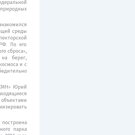
едеральной
 природных
знакомился
ющей среды
пекторской
РФ. По его
го сброса»,
на берег,
космоса и с
едительно
-КМН» Юрий
ходящиеся
 объектами
имизировать
построена
ного парка