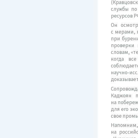
(Кравцовс
службы по
ресурсов Р
Он осмотр
с мерами,
при бурен
проверки 
словам, «т
когда вс
соблюдаетс
научно-и
доказывает
Сопровожд
Каджоян 
на побере
для его эк
свое промы
Напомним
на россий