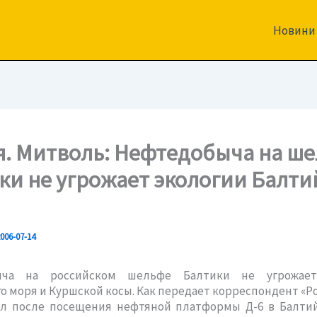
Новини
я. Митволь: Нефтедобыча на ш
ки не угрожает экологии Балти
006-07-14
ыча на российском шельфе Балтики не угрожает
о моря и Куршской косы. Как передает корреспондент «Ро
ил после посещения нефтяной платформы Д-6 в Балти