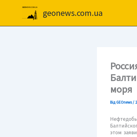
Перейти
до
geonews.com.ua
вмісту
Росси
Балти
моря
Від
GEOnews
/
2
Нефтедоб
Балтийског
этом заяв