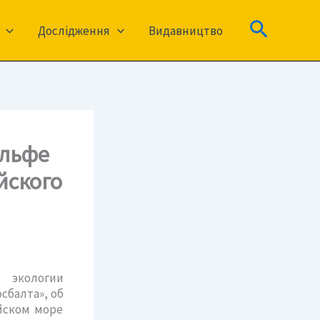
Пошук
Дослідження
Видавництво
ельфе
йского
 экологии
сбалта», об
йском море