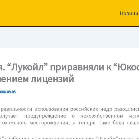
Новини
я. “Лукойл” приравняли к “Юко
ением лицензий
006-09-05
правильности испоьзования российских недр разошлись
олучает предупреждение о нехозяйственном испо
Тохомского месторождения, а теперь таже беда свал
” сообщили, что нефтяная корпорация “Лукойл” может 