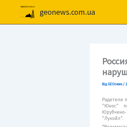
Перейти
до
geonews.com.ua
вмісту
Росси
наруш
Від
GEOnews
/
2
Радетели 
"Юкос" п
Юрубчено-
"Лукойл".
“Ведомости