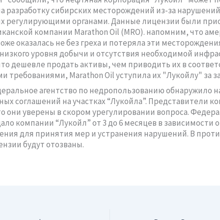
а разработку сибирских месторождений из-за нарушений
х регулирующими органами. Данные лицензии были при
иканской компании Marathon Oil (MRO). напомним, что ам
оже оказалась не без греха и потеряла эти месторожден
а низкого уровня добычи и отсутствия необходимой инфра
что дешевле продать активы, чем приводить их в соответ
и требованиями, Marathon Oil уступила их "Лукойлу" за за
еральное агентство по недропользованию обнаружило 
ых соглашений на участках “Лукойла”. Представители к
то они уверены в скором урегулировании вопроса. Федер
дало компании “Лукойл” от 3 до 6 месяцев в зависимости о
ния для принятия мер и устранения нарушений. В прот
ензии будут отозваны.