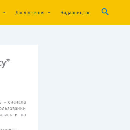
Пошук
Дослідження
Видавництво
су”
 – сначала
льзовании
илась и на
потерять