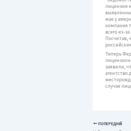
лицензии н
выявленны
мае у амер
компания т
всего из-з
Посчитав, 
российским
Теперь Фед
лицензионн
заявили, ч
агентство 
месторожде
случае лиц
ПОПЕРЕДНІЙ