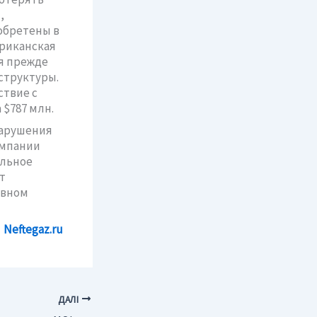
,
обретены в
ериканская
ия прежде
структуры.
ствие с
 $787 млн.
нарушения
омпании
альное
т
ивном
Neftegaz.ru
ДАЛІ