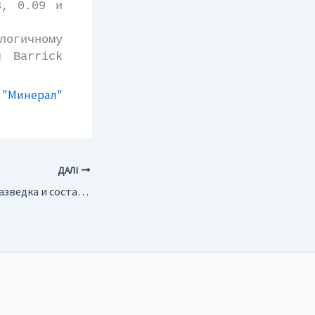
8, 0.09 и
огичному
я Barrick
 "Минерал"
ДАЛІ
ЮАР. Завершена разведка и составлен проект освоения месторождения Блу-Ридж