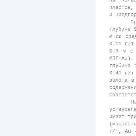
на Коль
пластов,
и Предго
Среди л
глубине 
м со сре
0.11 г/т
0.8 м с
МПГ+Au).
глубине 
0.41 г/т
золота в
содержа
соответс
Наиболе
установл
имеет тр
(мощност
г/т, Au 