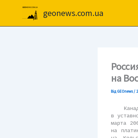
Перейти
до
geonews.com.ua
вмісту
Росси
на Во
Від
GEOnews
/
2
Канадска
в уставн
марта 20
на плати