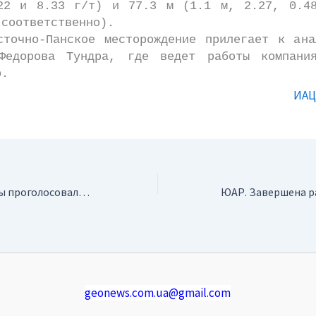
22 и 8.33 г/т) и 77.3 м (1.1 м, 2.27, 0.4
 соответственно).
о-Панское месторождение прилегает к анал
Федорова Тундра, где ведет работы компани
p.
ИАЦ
Украина. Депутаты проголосовали за дополнения в ст.57 КоАП
geonews.com.ua@gmail.com