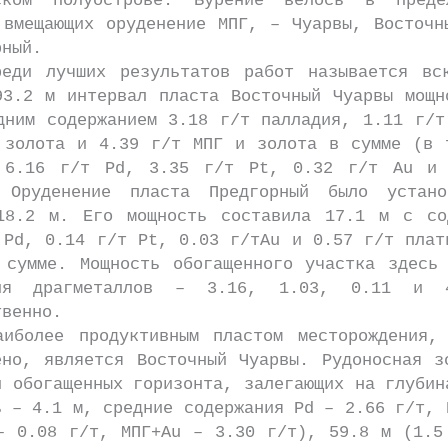
ском полуострове. Бурение велось в преде
 вмещающих оруденение МПГ, – Чуарвы, Восточн
рный.
учших результатов работ называется вск
93.2 м интервал пласта Восточный Чуарвы мощн
дним содержанием 3.18 г/т палладия, 1.11 г/т
 золота и 4.39 г/т МПГ и золота в сумме (в 
 6.16 г/т Pd, 3.35 г/т Pt, 0.32 г/т Au и 
 Оруденение пласта Предгорный было устан
18.2 м. Его мощность составила 17.1 м с со
 Pd, 0.14 г/т Pt, 0.03 г/тAu и 0.57 г/т плат
 сумме. Мощность обогащенного участка здесь
ния драгметаллов – 3.16, 1.03, 0.11 и 
твенно.
е продуктивным пластом месторождения, 
ено, является Восточный Чуарвы. Рудоносная з
и обогащенных горизонта, залегающих на глубин
ь – 4.1 м, средние содержания Pd – 2.66 г/т, 
– 0.08 г/т, МПГ+Au – 3.30 г/т), 59.8 м (1.5