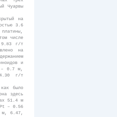
лах трех
ый Чуарвы
рытый на
остью 3.6
 платины,
том числе
9.83 г/т
овлено на
держанием
иноидов и
 – 0.7 м,
4.30 г/т
как было
она здесь
ах 51.4 м
Pt – 0.56
 м, 6.47,