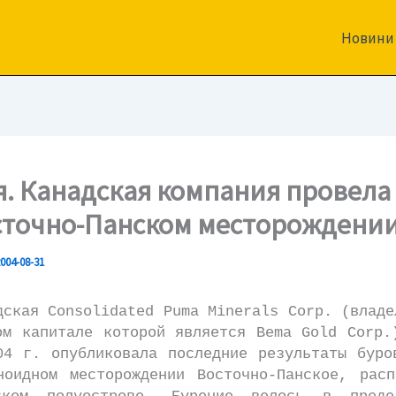
Новини
я. Канадская компания провела
сточно-Панском месторождени
004-08-31
я Consolidated Puma Minerals Corp. (владе
ом капитале которой является Bema Gold Corp.
04 г. опубликовала последние результаты буро
ноидном месторождении Восточно-Панское, расп