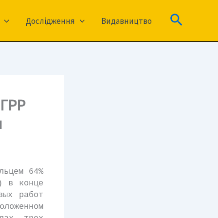
Пошук
Дослідження
Видавництво
 ГРР
и
льцем 64%
) в конце
вых работ
оложенном