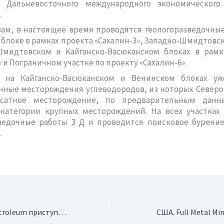
о Дальневосточного международного экономическог
.
вам, в настоящее время проводятся геологоразведочны
блоке в рамках проекта «Сахалин-3», Западно-Шмидтовск
Шмидтовском и Кайганско-Васюканском блоках в рамк
» и Пограничном участке по проекту «Сахалин-6».
 на Кайганско-Васюканском и Венинском блоках у
ные месторождения углеводородов, из которых Северо
нсатное месторождение, по предварительным дан
 категории крупных месторождений. На всех участках
ведочные работы 3 Д и проводится поисковое бурение»
.
Украина. Regal Petroleum приступила к бурению новой скважины