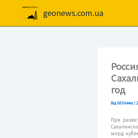
Перейти
до
geonews.com.ua
вмісту
Росси
Сахал
год
Від
GEOnews
/
2
При развит
Сахалинско
млрд кубом