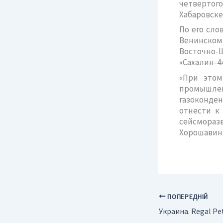
четвертог
Хабаровске
По его сло
Венинском 
Восточно-
«Сахалин-4
«При этом
промышлен
газоконде
отнести к
сейсмораз
Хорошавин
ПОПЕРЕДНІЙ