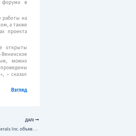
о форума в
е работы на
ом, а также
ах проекта
же открыты
-Венинское
ным, можно
 проведены
, – сказал
Взгляд
ДАЛІ
США. Full Metal Minerals Inc. объявляет о намерении продолжать геологоразведочные работы