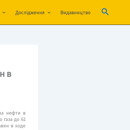
Пошук
Дослідження
Видавництво
н в
ыча нефти в
 газа до 61
авин в ходе