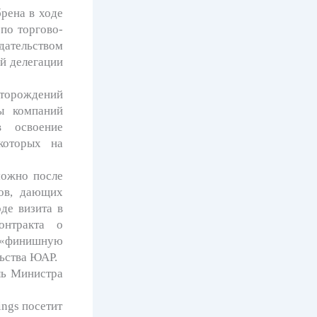
ена в ходе
по торгово-
дательством
й делегации
торождений
ы компаний
в освоение
которых на
ожно после
тов, дающих
де визита в
онтракта о
 «финишную
ьства ЮАР.
ь Министра
ngs посетит