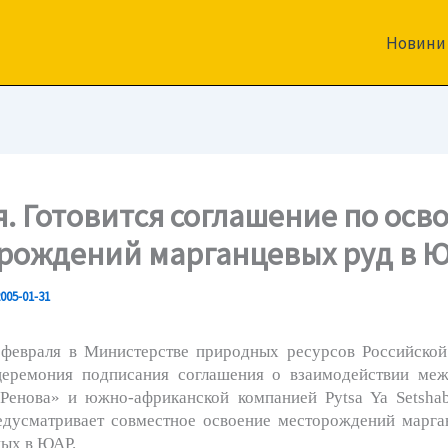
Новини
я. Готовится соглашение по ос
рождений марганцевых руд в 
005-01-31
 в Министерстве природных ресурсов Российской
церемония подписания соглашения о взаимодействии ме
Ренова» и южно-африканской компанией Pytsa Ya Setshab
едусматривает совместное освоение месторождений марга
ых в ЮАР.