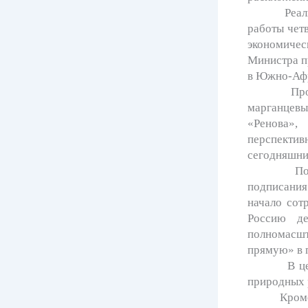
Реализаци
работы чет
экономичес
Министра п
в Южно-Афр
Проект пр
марганцев
«Ренова»,
перспекти
сегодняшний
Получение
подписания
начало сот
Россию де
полномасш
прямую» в 
В церемон
природных 
Кроме подп