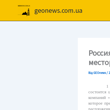
Перейти
до
geonews.com.ua
вмісту
Росси
место
Від
GEOnews
/
2
1 февраля
состоится 
компаний «
которое пр
распложенн