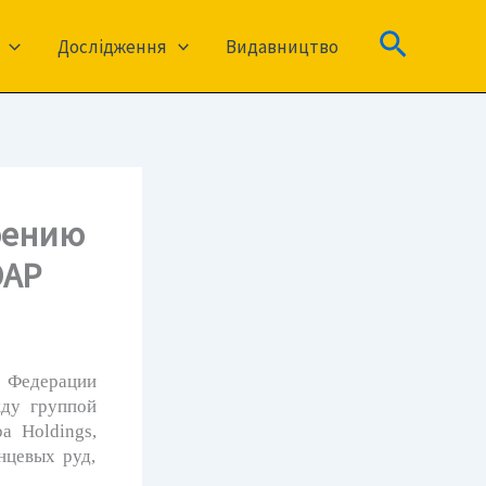
Пошук
Дослідження
Видавництво
воению
ЮАР
 Федерации
жду группой
a Holdings,
нцевых руд,