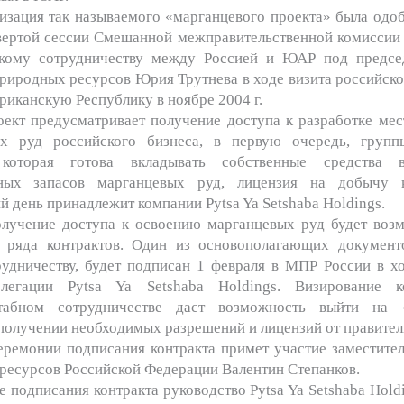
я так называемого «марганцевого проекта» была одобр
вертой сессии Смешанной межправительственной комиссии 
кому сотрудничеству между Россией и ЮАР под предсе
риродных ресурсов Юрия Трутнева в ходе визита российско
иканскую Республику в ноябре 2004 г.
едусматривает получение доступа к разработке мес
ых руд российского бизнеса, в первую очередь, групп
 которая готова вкладывать собственные средства 
вных запасов марганцевых руд, лицензия на добычу 
 день принадлежит компании Pytsa Ya Setshaba Holdings.
 доступа к освоению марганцевых руд будет возм
 ряда контрактов. Один из основополагающих докумен
рудничеству, будет подписан 1 февраля в МПР России в хо
легации Pytsa Ya Setshaba Holdings. Визирование к
табном сотрудничестве даст возможность выйти на
получении необходимых разрешений и лицензий от правител
ии подписания контракта примет участие заместител
ресурсов Российской Федерации Валентин Степанков.
исания контракта руководство Pytsa Ya Setshaba Holdi