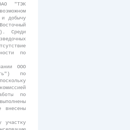
АО "ТЭК
озможном
 и добычу
осточный
). Среди
зведочных
сутствие
ности по
ании ООО
фть") по
оскольку
омиссией
аботы по
полнены
е внесены
 участку
нсервацию