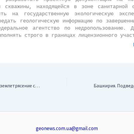
й скважины, находящейся в зоне санитарной 
ить на государственную экологическую эксп
редать геологическую информацию по завершенн
деральное агентство по недропользованию. Д
ыполнять строго в границах лицензионного учас
Иран. Произошло землетрясение силой 4,6 балла по шкале Рихтера
geonews.com.ua@gmail.com