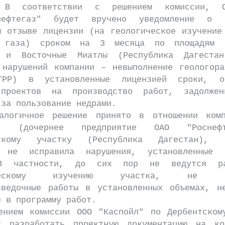
ветствии с решением комиссии, О
мнефтегаз" будет вручено уведомление о в
м отзыве лицензии (на геологическое изучение
 газа) сроком на 3 месяца по площадям В
й и Восточные Миатлы (Республика Дагестан
 нарушений компании – невыполнение геологора
ГРР) в установленные лицензией сроки, от
 проектов на производство работ, задолжен
 за пользование недрами.
чное решение принято в отношении комп
л" (дочернее предприятие ОАО "Росне
вскому участку (Республика Дагестан), п
я не исправила нарушения, установленные к
В частности, до сих пор не ведутся р
ическому изучению участка, не вы
зведочные работы в установленных объемах, н
я в программу работ.
м комиссии ООО "Каспойл" по Дербентскому
т разработать проектную документацию на ко