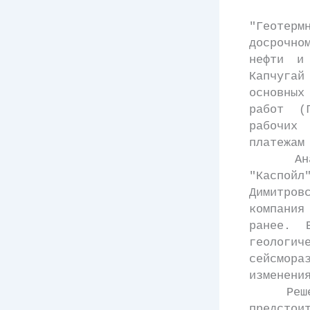
В соот
"Геотер
досрочно
нефти и
Капчуга
основных
работ (
рабочих
платежам
Аналоги
"Каспой
Димитро
компани
ранее. 
геолог
сейсмора
изменени
Решение
предстои