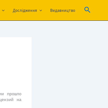
Пошук
Дослідження
Видавництво
ии прошло
цензий на