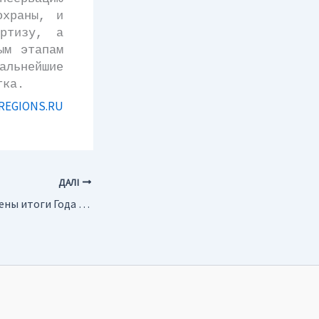
охраны, и
ертизу, а
ым этапам
альнейшие
тка.
REGIONS.RU
ДАЛІ
Башкирия. Подведены итоги Года окружающей среды