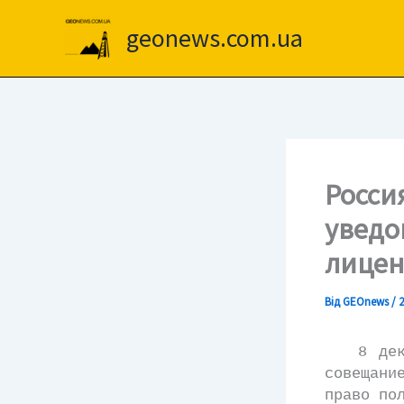
Перейти
до
geonews.com.ua
вмісту
Росси
уведо
лицен
Від
GEOnews
/
2
8 декабр
совещани
право по