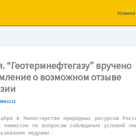
Новини
я. “Геотермнефтегазу” вручено
мление о возможном отзыве
зии
004-12-13
я в Министерстве природных ресурсов Росс
е комиссии по вопросам соблюдения условий ли
льзования недрами.