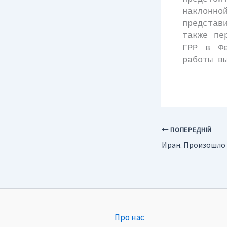
наклонно
представ
также пе
ГРР в Фе
работы в
ПОПЕРЕДНІЙ
Про нас