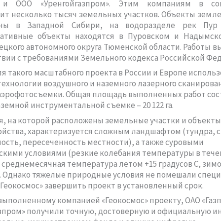
» и ООО «Уренгойгазпром». Этим компаниям в сов
т несколько тысяч земельных участков. Объекты земл
ены в Западной Сибири, на водоразделе рек Пур
ативные объекты находятся в Пуровском и Надымск
цкого автономного округа Тюменской области. Работы 
твии с требованиями Земельного кодекса Российской Фе
я такого масштабного проекта в России и Европе исполь
ехнологии воздушного и наземного лазерного сканирова
эрофотосъемки. Общая площадь выполненных работ сост
наземной инструментальной съемке – 20 122 га.
, на которой расположены земельные участки и объекты
йства, характеризуется сложным ландшафтом (тундра, 
ость, пересеченность местности), а также суровыми
кими условиями (резкие колебания температуры в течен
; среднемесячная температура летом +15 градусов С, зимо
). Однако тяжелые природные условия не помешали спец
Геокосмос» завершить проект в установленный срок.
выполненному компанией «Геокосмос» проекту, ОАО «Газ
азпром» получили точную, достоверную и официальную 