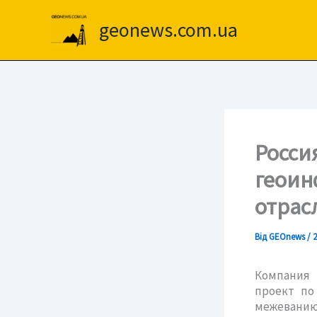
Перейти
до
geonews.com.ua
вмісту
Росси
геоин
отрас
Від
GEOnews
/
2
Компания 
проект по
межеванию