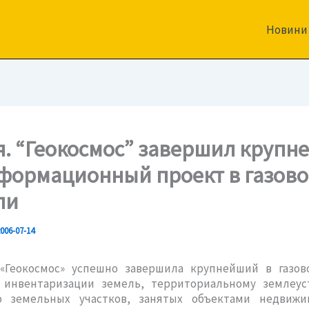
Новини
я. “Геокосмос” завершил круп
формационный проект в газов
ли
006-07-14
«Геокосмос» успешно завершила крупнейший в газов
 инвентаризации земель, территориальному землеус
 земельных участков, занятых объектами недвиж