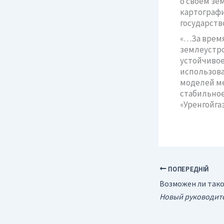
о своем з
картографич
государство
«…За время
землеустро
устойчивое
использова
моделей ме
стабильное
«Уренгойга
ПОПЕРЕДНІЙ
Возможен ли тако
Новый руководитель газового сектора стран