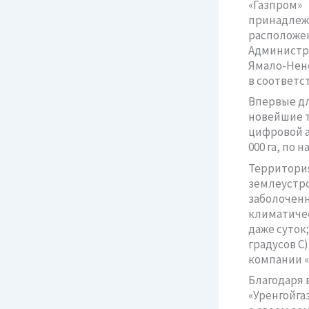
«Газпром
принадлежи
располож
Администр
Ямало-Нене
в соответс
Впервые дл
новейшие т
цифровой а
000 га, по 
Территория
землеустро
заболоченн
климатичес
даже суток
градусов С
компании «
Благодаря 
«Уренгойг