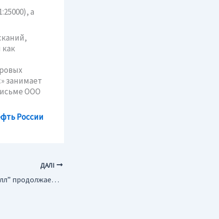
25000), а
сканий,
 как
фровых
» занимает
письме ООО
фть России
ДАЛІ
Россия. “Полиметалл” продолжает осваивать месторождения в Магаданской области