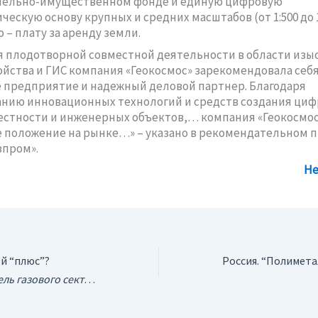
емельно-имущественном фонде и единую цифровую
ескую основу крупных и средних масштабов (от 1:500 до 1:
 – плату за аренду земли.
 плодотворной совместной деятельности в области изы
йства и ГИС компания «Геокосмос» зарекомендовала себя
 предприятие и надежный деловой партнер. Благодаря
нию инновационных технологий и средств создания ци
стности и инженерных объектов,… компания «Геокосмос
 положение на рынке…» – указано в рекомендательном 
зпром».
Не
й “плюс”?
ы реанимирует переговоры о консорциуме