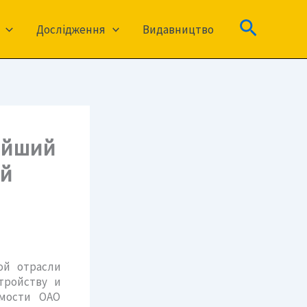
Пошук
Дослідження
Видавництво
нейший
ой
ой отрасли
тройству и
имости ОАО