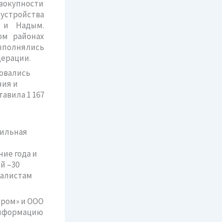
окупности
еустройства
 и Надым.
ом районах
выполнялись
дерации.
зовались
ния и
авила 1 167
сильная
ие года и
й –30
иалистам
пром» и ООО
информацию