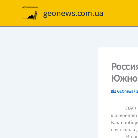
Перейти
до
geonews.com.ua
вмісту
Росси
Южно-
Від
GEOnews
/
2
ОАО "Севе
к освоению
Как сообщи
началось в 
В настоящ