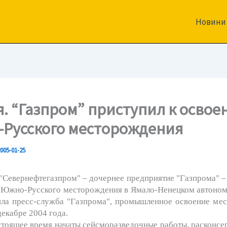
Новини
я. “Газпром” приступил к осво
Русского месторождения
005-01-25
рнефтегазпром" – дочернее предприятие "Газпрома" – 
 Южно-Русского месторождения в Ямало-Ненецком автоном
ла пресс-служба "Газпрома", промышленное освоение ме
декабре 2004 года.
ее время начаты сейсморазведочные работы, расконсер