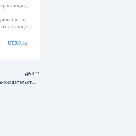
тростанция,
дования на
ать в конце
UTRO.ru
ДАЛІ
Россия. “Новое в законодательстве и налогообложении компаний сырьевого сектора”