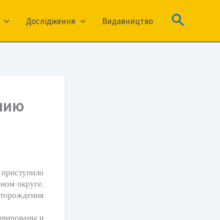
Пошук
Дослідження
Видавництво
ению
приступило
ном округе.
сторождения
вированы и