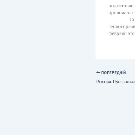
подготовле
проложена 
Специалис
геологораз
февраля это
ПОПЕРЕДНІЙ