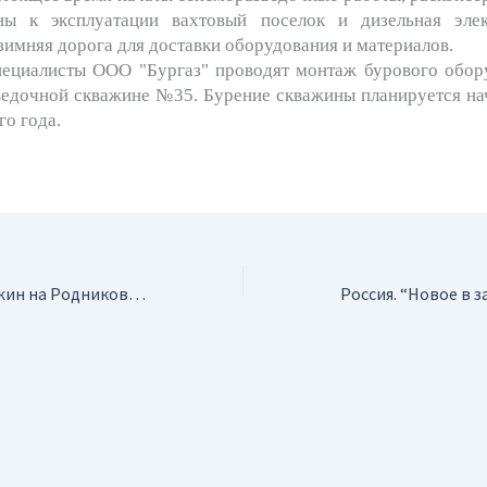
ны к эксплуатации вахтовый поселок и дизельная элек
зимняя дорога для доставки оборудования и материалов.
ты ООО "Бургаз" проводят монтаж бурового обору
ведочной скважине №35. Бурение скважины планируется нач
го года.
Россия. Пуск скважин на Родниковском месторождении подтвердил прогнозы