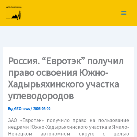
Перейти
до
вмісту
Россия. “Евротэк” получил
право освоения Южно-
Хадырьяхинского участка
углеводородов
Від
GEOnews
/
2006-08-02
ЗАО «Евротэк» получило право на пользование
недрами Южно-Хадырьяхинского участка в Ямало-
Ненецком автономном округе с целью