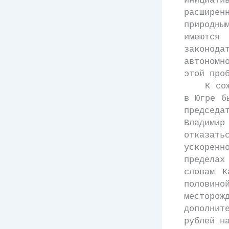
инициати
расшире
природн
имеются
законод
автономн
этой про
К сожале
в Югре б
председа
Владимир
отказат
ускоренн
пределах
словам К
половино
месторо
дополнит
рублей н