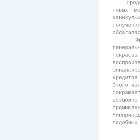
Продолжа
новых ме
каникул
получени
облагала
Филипен
генераль
Некрасо
воспроиз
финансир
кредитов
Этого яв
сокращае
возможн
промышле
Минприр
подобных