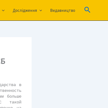
Пошук
Дослідження
Видавництво
СБ
арства в
енность
ам больше
 С такой