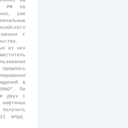
ипенко на
мы РФ по
нко, уже
ональные
сийского
язанных с
льства.
ых из них
меститель
льзования
 пришлось
ировании
ождений в
ХМАО”. По
ие двух с
 нефтяных
получить
 12 млрд.