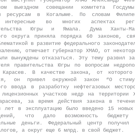
вой выступил губернатор ХМАО Александр Фил
нном выездном совещании комитета Госду
ым ресурсам в Когалыме. По словам Филипе
 интересные во многих аспектах реги
ательства Югры и Ямала. Дума Ханты-Ман
ого округа приняла порядка 60 законов, св
блематикой в развитие федерального законодате
нию, отмечает губернатор ХМАО, от некотор
ыли вынуждены отказаться. Эту тему развил за
теля правительства Югры по вопросам недропо
 Карасев. В качестве закона, от которого
ься, он привел окружной закон “О стимул
ого ввода в разработку нефтегазовых местор
 лицензионных участков недр на территории 
арасева, за время действия закона в течен
й лет в эксплуатацию было введено 15 новых
ждений, что дало возможность бюджету 
ельные деньги. Федеральный центр получил
алогов, а округ еще 6 млрд. в свой бюджет.