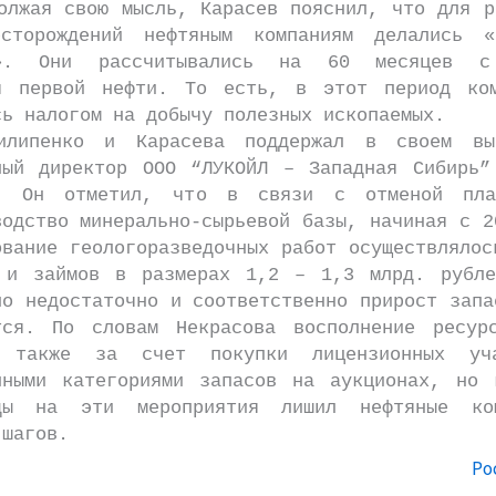
я свою мысль, Карасев пояснил, что для р
сторождений нефтяным компаниям делались «
ы». Они рассчитывались на 60 месяцев с
я первой нефти. То есть, в этот период ко
сь налогом на добычу полезных ископаемых.
ко и Карасева поддержал в своем выс
ный директор ООО “ЛУКОЙЛ – Западная Сибирь”
в. Он отметил, что в связи с отменой пла
водство минерально-сырьевой базы, начиная с 2
ование геологоразведочных работ осуществлялос
 и займов в размерах 1,2 – 1,3 млрд. рубл
но недостаточно и соответственно прирост запа
тся. По словам Некрасова восполнение ресур
о также за счет покупки лицензионных уч
нными категориями запасов на аукционах, но 
оды на эти мероприятия лишил нефтяные ко
 шагов.
Ро