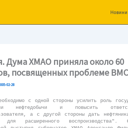
Новини
я. Дума ХМАО приняла около 60
ов, посвященных проблеме ВМ
005-02-28
димо с одной стороны усилить роль госуд
ении нефтедобычи и повысить ответств
ьзователя, а с другой стороны дать нефтяник
в для расширенного воспроизводства".