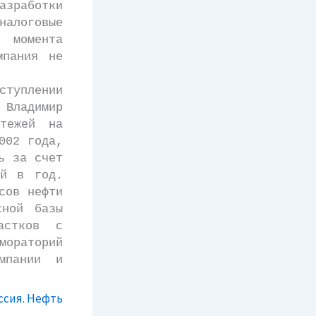
азработки
налоговые
 момента
мпания не
туплении
 Владимир
тежей на
002 года,
ь за счет
ей в год.
сов нефти
сной базы
астков с
мораторий
мпании и
ссия. Нефть