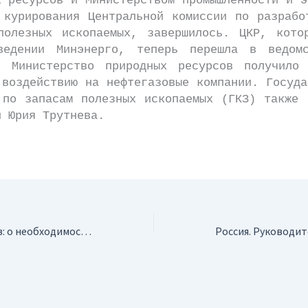
х ресурсов и Министерством промышленности и э
 курирования Центральной комиссии по разрабо
полезных ископаемых, завершилось. ЦКР, кото
едении Минэнерго, теперь перешла в ведом
. Министерство природных ресурсов получило
 воздействию на нефтегазовые компании. Госуда
 по запасам полезных ископаемых (ГКЗ) также 
и Юрия Трутнева.
Россия. Ю.Трутнев: о необходимости принятия поправок к закону “О недрах”