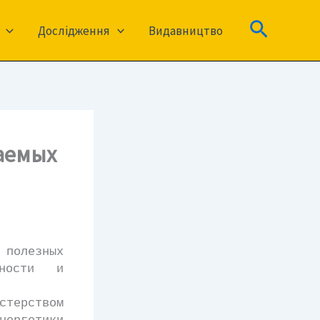
Пошук
Дослідження
Видавництво
аемых
полезных
нности и
терством