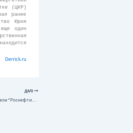
нергетики
тке (ЦКР)
рая ранее
ство Юрия
 еще один
рственная
находится
Derrick.ru
ДАЛІ
Россия. Руководители “Роснефти” проверили ход разведочного бурения на Ванкоре