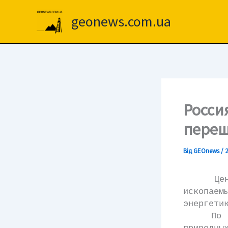
Перейти
до
geonews.com.ua
вмісту
Росси
переш
Від
GEOnews
/
2
Централ
ископае
энергети
По мнен