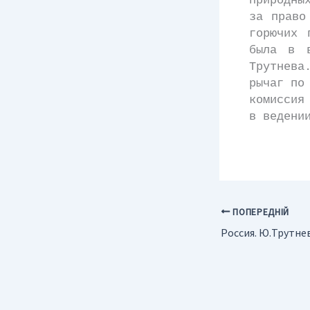
природны
за право
горючих 
была в в
Трутнева
рычаг по
комиссия
в ведени
ПОПЕРЕДНІЙ