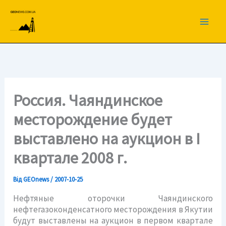
Перейти
до
вмісту
Россия. Чаяндинское
месторождение будет
выставлено на аукцион в I
квартале 2008 г.
Від
GEOnews
/
2007-10-25
Нефтяные оторочки Чаяндинского
нефтегазоконденсатного месторождения в Якутии
будут выставлены на аукцион в первом квартале