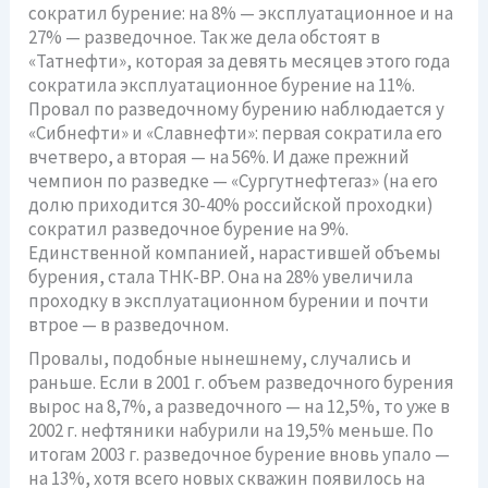
сократил бурение: на 8% — эксплуатационное и на
27% — разведочное. Так же дела обстоят в
«Татнефти», которая за девять месяцев этого года
сократила эксплуатационное бурение на 11%.
Провал по разведочному бурению наблюдается у
«Сибнефти» и «Славнефти»: первая сократила его
вчетверо, а вторая — на 56%. И даже прежний
чемпион по разведке — «Сургутнефтегаз» (на его
долю приходится 30-40% российской проходки)
сократил разведочное бурение на 9%.
Единственной компанией, нарастившей объемы
бурения, стала ТНК-ВР. Она на 28% увеличила
проходку в эксплуатационном бурении и почти
втрое — в разведочном.
Провалы, подобные нынешнему, случались и
раньше. Если в 2001 г. объем разведочного бурения
вырос на 8,7%, а разведочного — на 12,5%, то уже в
2002 г. нефтяники набурили на 19,5% меньше. По
итогам 2003 г. разведочное бурение вновь упало —
на 13%, хотя всего новых скважин появилось на