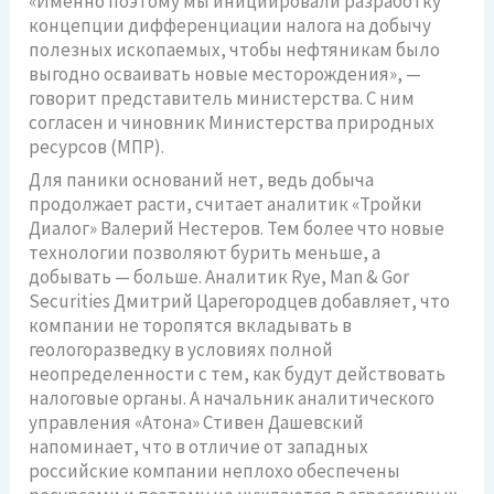
«Именно поэтому мы инициировали разработку
концепции дифференциации налога на добычу
полезных ископаемых, чтобы нефтяникам было
выгодно осваивать новые месторождения», —
говорит представитель министерства. С ним
согласен и чиновник Министерства природных
ресурсов (МПР).
Для паники оснований нет, ведь добыча
продолжает расти, считает аналитик «Тройки
Диалог» Валерий Нестеров. Тем более что новые
технологии позволяют бурить меньше, а
добывать — больше. Аналитик Rye, Man & Gor
Securities Дмитрий Царегородцев добавляет, что
компании не торопятся вкладывать в
геологоразведку в условиях полной
неопределенности с тем, как будут действовать
налоговые органы. А начальник аналитического
управления «Атона» Стивен Дашевский
напоминает, что в отличие от западных
российские компании неплохо обеспечены