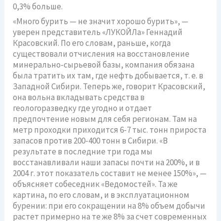
0,3% больше.
«Много бурить — не значит хорошо бурить», —
уверен представитель «ЛУКОЙЛа» Геннадий
Красовский. По его словам, раньше, когда
существовали отчисления на восстановление
минерально-сырьевой базы, компания обязана
была тратить их там, где нефть добывается, т. е. в
Западной Сибири. Теперь же, говорит Красовский,
она вольна вкладывать средства в
геологоразведку где угодно и отдает
предпочтение новым для себя регионам. Там на
метр проходки приходится 6-7 тыс. тонн прироста
запасов против 200-400 тонн в Сибири. «В
результате в последние три года мы
восстанавливали наши запасы почти на 200%, и в
2004 г. этот показатель составит не менее 150%», —
объясняет собеседник «Ведомостей». Та же
картина, по его словам, и в эксплуатационном
бурении: при его сокращении на 8% объем добычи
растет примерно на те же 8% за счет современных