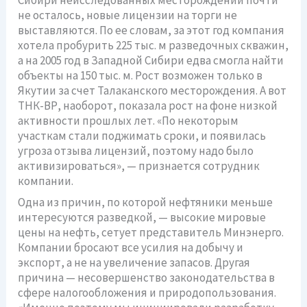
Сибири неисследованных месторождений почти
не осталось, новые лицензии на торги не
выставляются. По ее словам, за этот год компания
хотела пробурить 225 тыс. м разведочных скважин,
а на 2005 год в Западной Сибири едва смогла найти
объекты на 150 тыс. м. Рост возможен только в
Якутии за счет Талаканского месторождения. А вот
ТНК-ВР, наоборот, показала рост на фоне низкой
активности прошлых лет. «По некоторым
участкам стали поджимать сроки, и появилась
угроза отзыва лицензий, поэтому надо было
активизироваться», — признается сотрудник
компании.
Одна из причин, по которой нефтяники меньше
интересуются разведкой, — высокие мировые
цены на нефть, сетует представитель Минэнерго.
Компании бросают все усилия на добычу и
экспорт, а не на увеличение запасов. Другая
причина — несовершенство законодательства в
сфере налогообложения и природопользования.