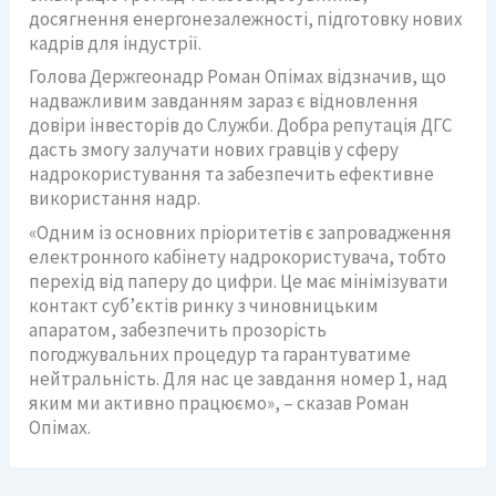
досягнення енергонезалежності, підготовку нових
кадрів для індустрії.
Голова Держгеонадр Роман Опімах відзначив, що
надважливим завданням зараз є відновлення
довіри інвесторів до Служби. Добра репутація ДГС
дасть змогу залучати нових гравців у сферу
надрокористування та забезпечить ефективне
використання надр.
«Одним із основних пріоритетів є запровадження
електронного кабінету надрокористувача, тобто
перехід від паперу до цифри. Це має мінімізувати
контакт суб’єктів ринку з чиновницьким
апаратом, забезпечить прозорість
погоджувальних процедур та гарантуватиме
нейтральність. Для нас це завдання номер 1, над
яким ми активно працюємо», – сказав Роман
Опімах.