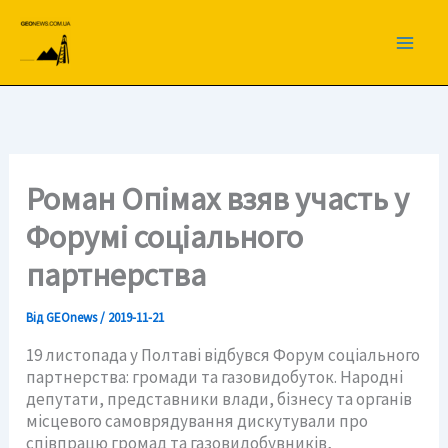
Перейти
до
вмісту
Роман Опімах взяв участь у
Форумі соціального
партнерства
Від
GEOnews
/
2019-11-21
19 листопада у Полтаві відбувся Форум соціального
партнерства: громади та газовидобуток. Народні
депутати, представники влади, бізнесу та органів
місцевого самоврядування дискутували про
співпрацю громад та газовидобувників,