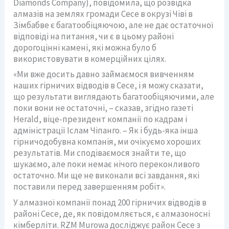
Diamonds Company), повідомила, що розвідка
алмазів на землях громади Сесе в окрузі Чіві в
Зімбабве є багатообіцяючою, але не дає остаточної
відповіді на питання, чи є в цьому районі
дорогоцінні камені, які можна було б
використовувати в комерційних цілях.
«Ми вже досить давно займаємося вивченням
наших гірничих відводів в Сесе, і я можу сказати,
що результати виглядають багатообіцяючими, але
поки вони не остаточні, – сказав, згідно газеті
Herald, віце-президент компанії по кадрам і
адміністрації Іслам Чіпанго. – Як і будь-яка інша
гірничодобувна компанія, ми очікуємо хороших
результатів. Ми сподіваємося знайти те, що
шукаємо, але поки немає нічого переконливого
остаточно. Ми ще не виконали всі завдання, які
поставили перед завершенням робіт».
У алмазної компанії понад 200 гірничих відводів в
районі Сесе, де, як повідомляється, є алмазоносні
кімберліти. RZM Murowa досліджує район Сесе з