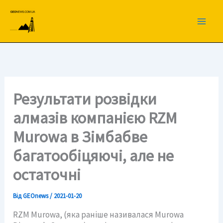
Перейти
до
вмісту
Результати розвідки
алмазів компанією RZM
Murowa в Зімбабве
багатообіцяючі, але не
остаточні
Від
GEOnews
/
2021-01-20
RZM Murowa, (яка раніше називалася Murowa