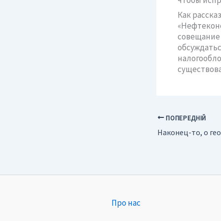
Как расска
«Нефтеконс
совещание 
обсуждатьс
налогообло
существова
ПОПЕРЕДНІЙ
Про нас