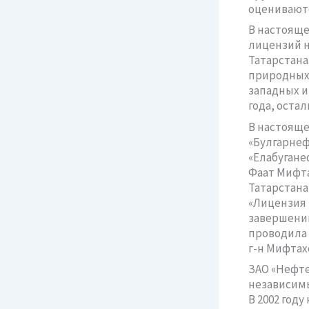
оцениваются
В настояще
лицензий н
Татарстана
природных 
западных и
года, оста
В настояще
«Булгарнеф
«Елабугане
Фаат Мифта
Татарстана
«Лицензия 
завершению
проводила 
г-н Мифтах
ЗАО «Нефтек
независимы
В 2002 год