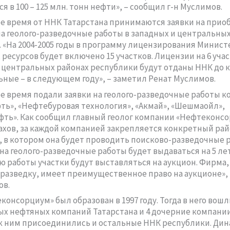
 в 100 – 125 млн. тонн нефти», – сообщил г-н Муслимов.
е время от ННК Татарстана принимаются заявки на прио
а геолого-разведочные работы в западных и центральных
. «На 2004-2005 годы в программу лицензирования Минист
ресурсов будет включено 15 участков. Лицензии на 6 учас
 центральных районах республики будут отданы ННК до к
льные – в следующем году», – заметил Ренат Муслимов.
е время подали заявки на геолого-разведочные работы 
ть», «Нефтебуровая технология», «Акмай», «Шешмаойл»,
фть». Как сообщил главный геолог компании «Нефтеконс
хов, за каждой компанией закрепляется конкретный ра
, в котором она будет проводить поисково-разведочные 
на геолого-разведочные работы будет выдаваться на 5 лет
 работы участки будут выставляться на аукцион. Фирма,
разведку, имеет преимущественное право на аукционе», 
ов.
онсорциум» был образован в 1997 году. Тогда в него вошл
х нефтяных компаний Татарстана и 4 дочерние компании
у к ним присоединились и остальные ННК республики. Ди