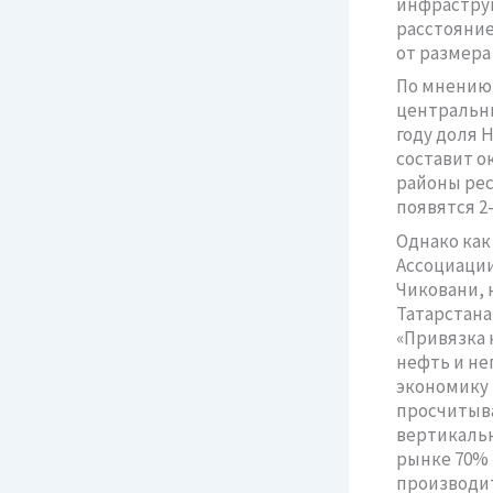
инфраструк
расстояние
от размера
По мнению 
центральны
году доля 
составит о
районы рес
появятся 2
Однако как
Ассоциации
Чиковани, 
Татарстана
«Привязка 
нефть и не
экономику
просчитыва
вертикаль
рынке 70% 
производит