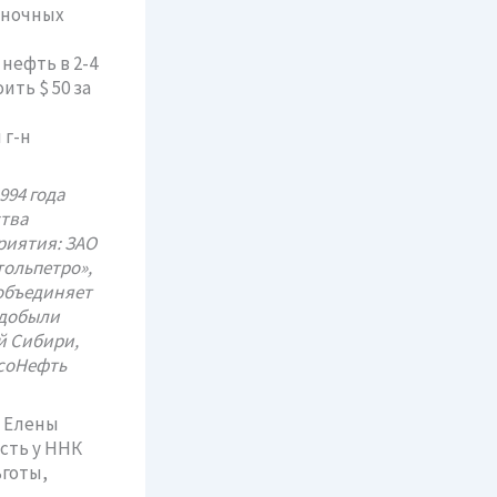
ыночных
нефть в 2-4
ить $ 50 за
 г-н
994 года
тва
риятия: ЗАО
тольпетро»,
объединяет
 добыли
й Сибири,
ссоНефть
» Елены
сть у ННК
ьготы,