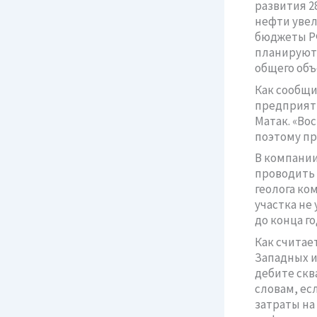
развития 2
нефти увели
бюджеты РФ 
планируют 
общего объ
Как сообщи
предприяти
Матак. «Во
поэтому пр
В компании
проводить 
геолога ко
участка не
до конца г
Как считае
Западных и
дебите сква
словам, ес
затраты на