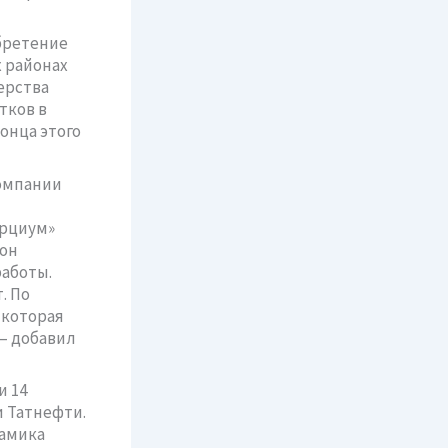
бретение
 районах
ерства
тков в
онца этого
компании
орциум»
йон
работы.
. По
 которая
– добавил
и 14
 Татнефти.
намика