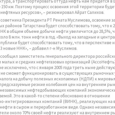
тура, а транспортировать оттуда нефть нам придется в 
 150 км. Поэтому процесс освоения этой территории буде
 нефтяных ресурсов», – резюмировал Айрат Салихов.
советника Президента РТ Рената Муслимова, освоение з
х районов Татарстана будет способствовать тому, что к 2
ННК в общем объеме добычи нефти увеличится до 28,5%, ч
коло 8 млн. тонн нефти в год. «Выход на западные и центр
публики будет способствовать тому, что в перспективе 
-3 новые ННК», – добавил г-н Муслимов.
 сообщил заместитель генерального директора российск
 малых и средних нефтегазовых организаций (АссоНефть
не исключено, что с января 2005 года треть ныне действ
 не сможет функционировать в существующих рыночных 
налога на добычу полезных ископаемых (НДПИ) к мировы
предсказуемые резкие колебания цен на внутреннем ры
 независимых нефтедобывающих компаний экономически
емой. Это в какой-то степени обосновано в отношении
но-интегрированных компаний (ВИНК), реализующих на
нефти в сыром и переработанном виде. Однако независ
ели около 70% своей нефти реализуют на внутреннем ры