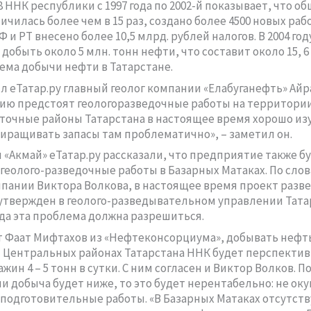
8 ННК республики с 1997 года по 2002-й показывает, что о
чилась более чем в 15 раз, создано более 4500 новых рабо
и РТ внесено более 10,5 млрд. рублей налогов. В 2004 го
добыть около 5 млн. тонн нефти, что составит около 15, 6
ема добычи нефти в Татарстане.
л еТатар.ру главный геолог компании «Елабуганефть» Айр
ю предстоят геологоразведочные работы на территори
сточные районы Татарстана в настоящее время хорошо из
иращивать запасы там проблематично», – заметил он.
 «Акмай» еТатар.ру рассказали, что предприятие также б
геолого-разведочные работы в Базарных Матаках. По слов
мпании Виктора Волкова, в настоящее время проект разв
 утвержден в геолого-разведывательном управлении Тата
ода эта проблема должна разрешиться.
т Фаат Мифтахов из «Нефтеконсорциума», добывать нефть
 Центральных районах Татарстана ННК будет перспектив
жин 4 – 5 тонн в сутки. С ним согласен и Виктор Волков. По
ли добыча будет ниже, то это будет нерентабельно: не ок
 подготовительные работы. «В Базарных Матаках отсутств