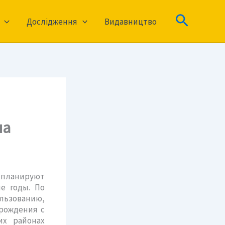
Пошук
Дослідження
Видавництво
на
 планируют
е годы. По
ользованию,
орождения с
их районах