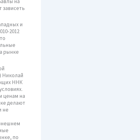
Бавлы на
т зависеть
ападных и
010-2012
то
альные
на рынке
ой
) Николай
ующих ННК
условиях.
м ценам на
нке делают
 не
 внешнем
имые
нке, по