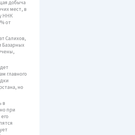
бщая добыча
чих мест, в
ду ННК
 % от
ат Салихов,
и Базарных
учены,
удет
ам главного
едки
рстана, но
 в
но при
 его
упятся
ует