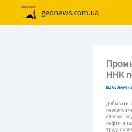
Перейти
до
geonews.com.ua
вмісту
Промы
ННК п
Від
GEOnews
/
2
Добывать 
независим
словам Гос
нефти и га
трудноизв