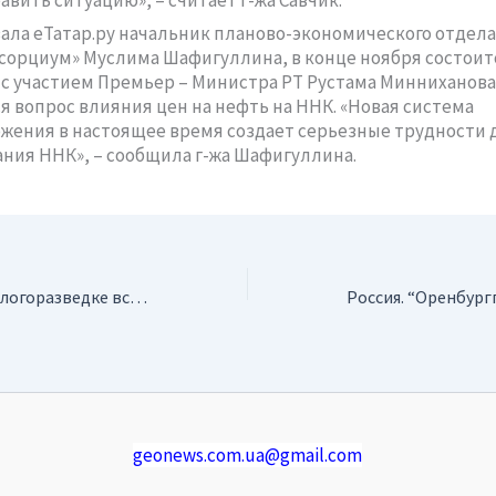
зала еТатар.ру начальник планово-экономического отдел
орциум» Муслима Шафигуллина, в конце ноября состоит
с участием Премьер – Министра РТ Рустама Минниханова,
я вопрос влияния цен на нефть на ННК. «Новая система
жения в настоящее время создает серьезные трудности 
ния ННК», – сообщила г-жа Шафигуллина.
Наконец-то, о геологоразведке вспомнили…
geonews.com.ua@gmail.com