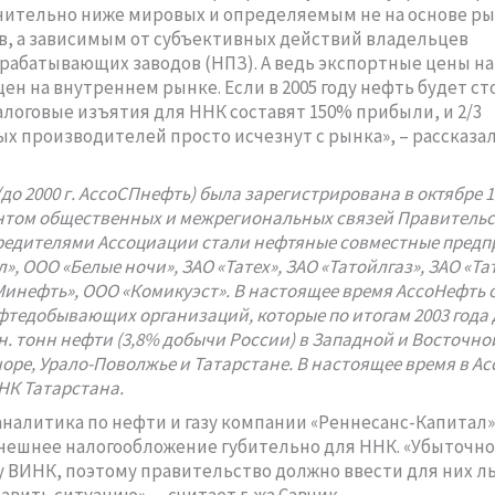
чительно ниже мировых и определяемым не на основе р
, а зависимым от субъективных действий владельцев
абатывающих заводов (НПЗ). А ведь экспортные цены на 
ен на внутреннем рынке. Если в 2005 году нефть будет сто
алоговые изъятия для ННК составят 150% прибыли, и 2/3
х производителей просто исчезнут с рынка», – рассказал
до 2000 г. АссоСПнефть) была зарегистрирована в октябре 1
том общественных и межрегиональных связей Правительс
редителями Ассоциации стали нефтяные совместные предп
», ООО «Белые ночи», ЗАО «Татех», ЗАО «Татойлгаз», ЗАО «Та
инефть», ООО «Комикуэст». В настоящее время АссоНефть 
ефтедобывающих организаций, которые по итогам 2003 года
н. тонн нефти (3,8% добычи России) в Западной и Восточно
оре, Урало-Поволжье и Татарстане. В настоящее время в А
НК Татарстана.
аналитика по нефти и газу компании «Реннесанс-Капитал
нешнее налогообложение губительно для ННК. «Убыточно
у ВИНК, поэтому правительство должно ввести для них л
авить ситуацию», – считает г-жа Савчик.