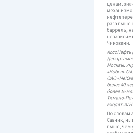
ценам, зна
механизмов
нефтеперер
раза выше ц
баррель, н
независимы
Чиковани.
АссоНефть (
Департамен
Москвы. Уч
«Нобель Ойл
ОАО «МеКаМ
более 40 н
более 16 мл
Тимано-Печ
входят 20 Н
По словам 
Савчик, ны
выше, чем 
чтобы испр