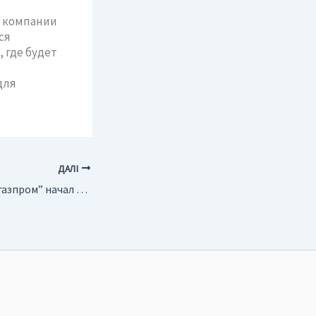
а компании
ся
 где будет
для
ДАЛІ
Россия. “Оренбурггазпром” начал бурение поисковой скважины