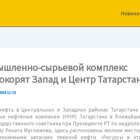
Новини
шленно-сырьевой комплекс
окорят Запад и Центр Татарста
004-11-19
нефть в Центральных и Западных районах Татарстана
ые нефтяные компании (ННК) Татарстана в ближайши
ударственного советника при Президенте РТ по недроп
зу Рената Муслимова, здесь расположены мелкие мест
лекаемыми запасами тяжелой нефти. «Ресурсы в эт