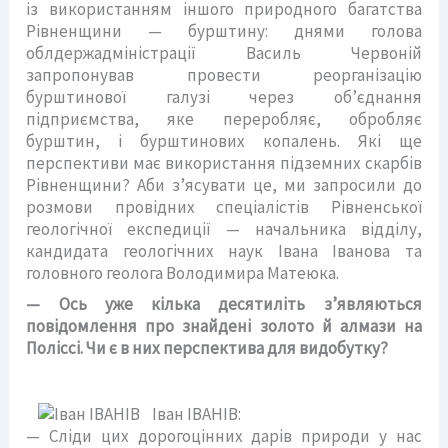
із використанням іншого природного багатства
Рівненщини — бурштину: днями голова
облдержадміністрації Василь Червоній
запропонував провести реорганізацію
бурштинової галузі через об’єднання
підприємства, яке переробляє, обробляє
бурштин, і бурштинових копалень. Які ще
перспективи має використання підземних скарбів
Рівненщини? Аби з’ясувати це, ми запросили до
розмови провідних спеціалістів Рівненської
геологічної експедиції — начальника відділу,
кандидата геологічних наук Івана Іванова та
головного геолога Володимира Матеюка.
— Ось уже кілька десятиліть з’являються
повідомлення про знайдені золото й алмази на
Поліссі. Чи є в них перспектива для видобутку?
Іван ІВАНІВ:
— Сліди цих дорогоцінних дарів природи у нас