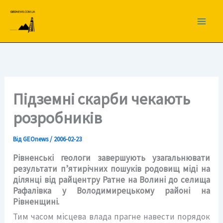
Перейти
до
вмісту
Підземні скарби чекають
розробників
Від
GEOnews
/
2006-02-23
Рівненські геологи завершують узагальнювати
результати п’ятирічних пошуків родовищ міді на
ділянці від райцентру Ратне на Волині до селища
Рафалівка у Володимирецькому районі на
Рівненщині.
Тим часом місцева влада прагне навести порядок