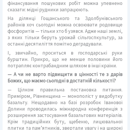
фінансування пошукових робіт можна упевнено
сказати: мідні рудники запрацюють.
На ділянці Гощанського та Здолбунівського
районів хоч сьогодні можна освоювати родовище
фосфоритів — тільки хто б узявся. Адже наші землі,
з яких тільки беруть урожай сільгоспкультур, за
останні десятиліття помітно деградували.
І, звичайно, проситься в господарські руки
бурштин. Прикро, що не менше половини його
потрапляє контрабандним шляхом в інші країни.
— А чи не варто підвищити в цінності те з дарів
Божих, що маємо сьогодні в достатній кількості?
— Цілком правильна постановка питання.
Приміром, Рівненщина — монополіст у видобутку
базальту. Нещодавно на базі розробок Іванової
Долини проводилась міжнародна конференція з
розширення застосування базальтових матеріалів.
Крім традиційних буту, щебеню, лицювальної
плитки та пам’ятників, звертали увагу і на широкі