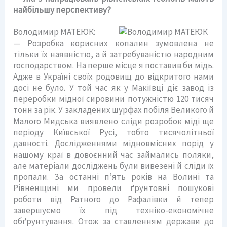
найбільшу перспективу?
Володимир МАТЕЮК:
— Розробка корисних копалин зумовлена не
тільки їх наявністю, а й затребуваністю народним
господарством. На перше місце я поставив би мідь.
Адже в Україні своїх родовищ до відкритого нами
досі не було. У той час як у Макіївці діє завод із
переробки мідної сировини потужністю 120 тисяч
тонн за рік. У закладених шурфах побіля Великого й
Малого Мидська виявлено сліди розробок міді ще
періоду Київської Русі, тобто тисячолітньої
давності. Дослідженнями мідновмісних порід у
нашому краї в довоєнний час займались поляки,
але матеріали досліджень були вивезені й сліди їх
пропали. За останні п’ять років на Волині та
Рівненщині ми провели ґрунтовні пошукові
роботи від Ратного до Рафалівки й тепер
завершуємо їх під техніко-економічне
обґрунтування. Отож за ставленням держави до