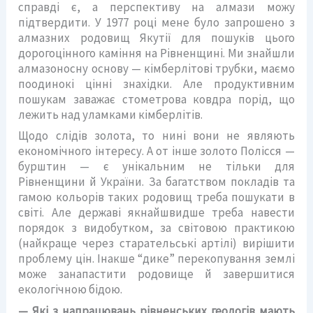
справді є, а перспективу на алмази можу
підтвердити. У 1977 році мене було запрошено з
алмазних родовищ Якутії для пошуків цього
дорогоцінного каміння на Рівненщині. Ми знайшли
алмазоносну основу — кімберлітові трубки, маємо
поодинокі цінні знахідки. Але продуктивним
пошукам заважає стометрова ковдра порід, що
лежить над уламками кімберлітів.
Щодо слідів золота, то нині вони не являють
економічного інтересу. А от інше золото Полісся —
бурштин — є унікальним не тільки для
Рівненщини й України. За багатством покладів та
гамою кольорів таких родовищ треба пошукати в
світі. Але державі якнайшвидше треба навести
порядок з видобутком, за світовою практикою
(найкраще через старательські артілі) вирішити
проблему цін. Інакше “дике” перекопування землі
може занапастити родовище й завершитися
екологічною бідою.
— Які з напрацювань рівненських геологів мають