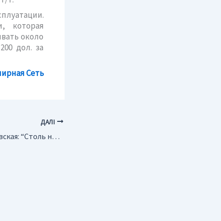
сплуатации.
и, которая
ывать около
200 дол. за
лирная Сеть
ДАЛІ
Украина. Н.Королевская: “Cтоль низкие показатели добычи угля не наблюдались уже 8 лет”