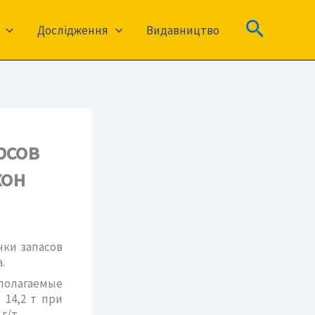
Пошук
Дослідження
Видавництво
рсов
хон
нки запасов
.
дполагаемые
 14,2 т при
г/т.