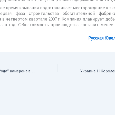
ее время компания подготавливает месторождение к эк
ервая фаза строительства обогатительной фабрик
 в четвертом квартале 2007 г. Компания планирует доб
та в год. Себестоимость производства составит менее 
Русская Юве
Россия. “ТомГДК-Руда” намерена вложить в бурение на Полынянском участке 150 млн руб.