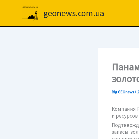
Перейти
до
geonews.com.ua
вмісту
Панам
золот
Від
GEOnews
/
2
Компания P
и ресурсов
Подтвержде
запасы зол
среднем сод