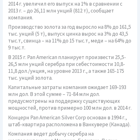
2014 г. увеличил его выпуск на 1% в сравнении с
2013 г. – до 26,11 млн унций (812 т), сообщает
компания.
Производство золота за год выросло на 8% до 161,5
тыс. унций (5 т), выпуск цинка вырос на 3% до 43,5
тыс.т, свинца – на 11% до 15 тыс.т, меди – на 64% до
9 тыс.т.
В 2015 г. Pan American планирует произвести 25,5-
26,5 млн унций серебра при себестоимости 10,8-
11,8 дол./унция, на уровне 2013 г., а также 165-175
тыс. унций золота.
Капитальные затраты компания ожидает 169-193
млн дол. В этой сумме – 71-84 млн дол.
предусмотрены на поддержку существующих
мощностей, против примерно 100 млн дол. в 2014 г.
Концерн Pan American Silver Corp основан в 1994 г.,
штаб-квартира расположена в Ванкувере (Канада).
Компания ведет добычу серебра на