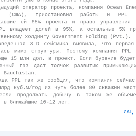
роизойти уже в конце этого года.
щий оператор проекта, компания Ocean Ener
он (США), приостановил работы и PPL в
жавшие ей 85% проекта и право управления 
PL владеет долей в 95%, а остальные 5% пр
твенному холдингу Government Holding (Pvt.).
нная 3-D сейсмика выявила, что первая 
лась мимо структуры. Поэтому компания PPL 
еще 15 млн дол. в проект. Если бурение будет
енный газ даст толчок развитию примыкающи
и Bauchistan.
PL так же сообщил, что компания сейчас 
млрд куб.м/год из чуть более 80 скважин мест
если продолжать добычу в таком же объеме
я в ближайшие 10-12 лет.
ИАЦ 