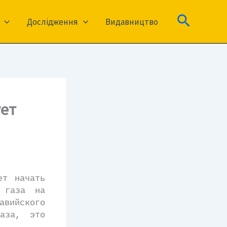
Пошук
Дослідження
Видавництво
ует
т начать
 газа на
авийского
аза, это