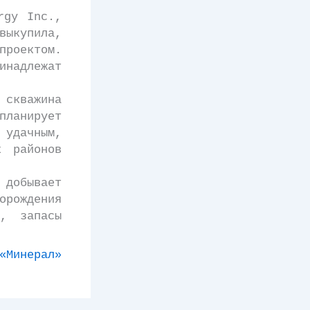
gy Inc.,
ыкупила,
проектом.
инадлежат
скважина
планирует
 удачным,
х районов
добывает
орождения
, запасы
«Минерал»