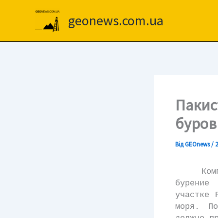
Перейти
до
geonews.com.ua
вмісту
Пакис
буров
Від
GEOnews
/
2
Компани
бурение
участке 
моря. П