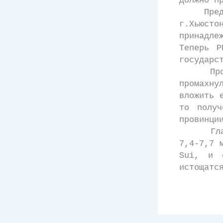
должно п
Предыду
г.Хьюст
принадле
Теперь P
государс
Проведе
промахну
вложить 
то получ
провинци
Глава P
7,4-7,7 
Sui, и 
истощатс