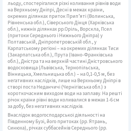
льоду, спостерігалися різкі коливання рівнів води
на Верхньому Дніпрі, Десні в межах країни,
окремих ділянках приток Прип’яті (Волинська,
Рівненська обл.), Сіверського Дінця (Харківська
обл.), нижніх ділянках рр.Оріль, Ворскла, Псел
(притоки Середнього і Нижнього Дніпра) у
Полтавській, Дніпропетровській обл., у
Карпатському регіоні – на окремих ділянках Тиси
(Закарпатська обл.), Прута (Івано-Франківська
обл.), Дністра та на верхній частині Дністровського
водосховища (Львівська, Тернопільська,
Вінницька, Хмельницька обл.) – на 0,1-0,5 м, без
негативних наслідків, лише на Верхньому Дніпрі в
створі поста Неданчичі (Чернігівська обл.) з
короткочасним виходом води на заплаву. На решті
річок країни рівні води коливалися в межах 1-6 см
за добу, без негативних наслідків.
Внаслідок водогосподарської діяльності на
Південному Бузі, його притоках (рр. Ятрань,
Синюха), річках суббасейнів Середнього (рр.