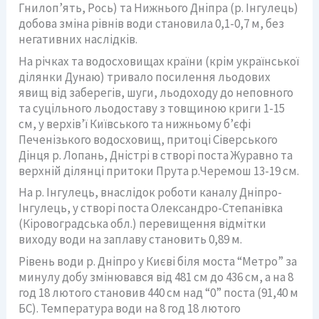
Гнилоп’ять, Рось) та Нижнього Дніпра (р. Інгулець)
добова зміна рівнів води становила 0,1-0,7 м, без
негативних наслідків.
На річках та водосховищах країни (крім української
ділянки Дунаю) тривало посилення льодових
явищ від заберегів, шуги, льодоходу до неповного
та суцільного льодоставу з товщиною криги 1-15
см, у верхів’ї Київського та нижньому б’єфі
Печенізького водосховищ, притоці Сіверського
Дінця р. Лопань, Дністрі в створі поста Журавно та
верхній ділянці притоки Прута р.Черемош 13-19 см.
На р. Інгулець, внаслідок роботи каналу Дніпро-
Інгулець, у створі поста Олександро-Степанівка
(Кіровоградська обл.) перевищення відмітки
виходу води на заплаву становить 0,89 м.
Рівень води р. Дніпро у Києві біля моста “Метро” за
минулу добу змінювався від 481 см до 436 см, а на 8
год 18 лютого становив 440 см над “0” поста (91,40 м
БС). Температура води на 8 год 18 лютого