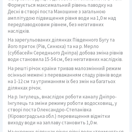
Формується максимальний рівень паводку на
Десні в створі поста Макошине з загальною
амплітудою підвищення рівня води на 1,0 м над
передпаводковим рівнем, без негативних
наслідків.
На зарегульованих ділянках Південного Бугу та
його приток (Рів, Синюха) та на р. Мерло
(суббасейн Середнього Дніпра) добова зміна рівнів
води становила 15-54 см, без негативних наслідків.
На решті річок країни тривав малозмінний режим
осінньої межені з переважанням спаду рівнів води
на 1-12 см та утриманням їх без змін на багатьох
ділянках річок.
На р. Інгулець, внаслідок роботи каналу Дніпро-
Інгулець та зміни режиму роботи водосховищ, у
створі поста Олександро-Степанівка
(Кіровоградська обл.) перевищення відмітки
виходу води на заплаву становить 1,0 м.
На окремих ділянках річок рівні води утримуються