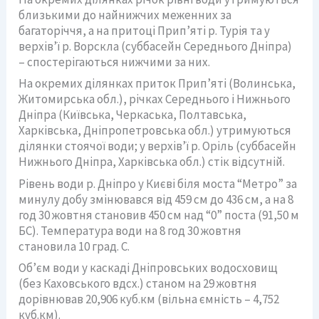
близькими до найнижчих меженних за
багаторіччя, а на притоці Прип’яті р. Турія та у
верхів’ї р. Ворскла (суббасейн Середнього Дніпра)
– спостерігаються нижчими за них.
На окремих ділянках приток Прип’яті (Волинська,
Житомирська обл.), річках Середнього і Нижнього
Дніпра (Київська, Черкаська, Полтавська,
Харківська, Дніпропетровська обл.) утримуються
ділянки стоячої води; у верхів’ї р. Оріль (суббасейн
Нижнього Дніпра, Харківська обл.) стік відсутній.
Рівень води р. Дніпро у Києві біля моста “Метро” за
минулу добу змінювався від 459 см до 436 см, а на 8
год 30 жовтня становив 450 см над “0” поста (91,50 м
БС). Температура води на 8 год 30 жовтня
становила 10 град. С.
Об’єм води у каскаді Дніпровських водосховищ
(без Каховського вдсх.) станом на 29 жовтня
дорівнював 20,906 куб.км (вільна ємність – 4,752
куб.км).