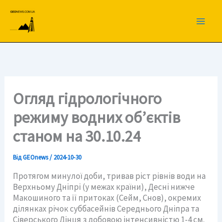
Перейти
до
вмісту
Огляд гідрологічного
режиму водних об’єктів
станом на 30.10.24
Від
GEOnews
/
2024-10-30
Протягом минулої доби, тривав ріст рівнів води на
Верхньому Дніпрі (у межах країни), Десні нижче
Макошиного та її притоках (Сейм, Снов), окремих
ділянках річок суббасейнів Середнього Дніпра та
Сіверського Дінця з добовою інтенсивністю 1-4 см.