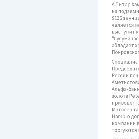
А Питер Ха
на подземн
$136 за ун
является н
выступит к
“Сусуманзо
обладает х
Покровско
Специалист
Председате
России поч
Аметистово
Альфа-банк
золота Pete
приведет к
Матвеев та
Hambro дов
компании в
торгуются 