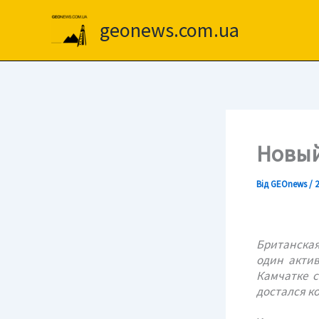
Перейти
до
geonews.com.ua
вмісту
Новый
Від
GEOnews
/
2
Британска
один актив
Камчатке с
достался к