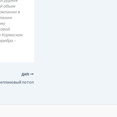
ий рудник”
ий объем
компании в
мпании
ому
довой
в Корякском
еребра –
ДАЛІ
еплановый потоп