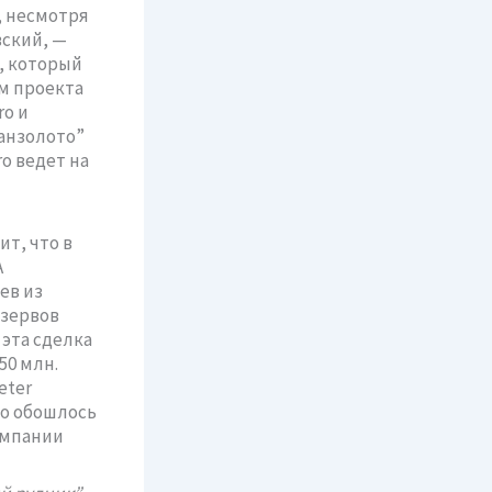
, несмотря
вский, —
, который
м проекта
o и
манзолото”
o ведет на
т, что в
А
ев из
езервов
 эта сделка
50 млн.
eter
но обошлось
омпании