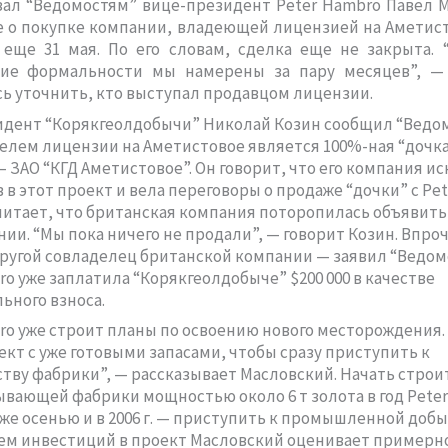
зал “Ведомостям” вице-президент Peter Hambro Павел 
 о покупке компании, владеющей лицензией на Аметис
 еще 31 мая. По его словам, сделка еще не закрыта. 
ие формальности мы намерены за пару месяцев”, — 
ь уточнить, кто выступал продавцом лицензии.
дент “Корякгеолдобычи” Николай Козин сообщил “Ведом
елем лицензии на Аметистовое является 100%-ная “дочка
 ЗАО “КГД Аметистовое”. Он говорит, что его компания ис
 в этот проект и вела переговоры о продаже “дочки” с Pet
читает, что британская компания поторопилась объявить
ии. “Мы пока ничего не продали”, — говорит Козин. Впро
ругой совладелец британской компании — заявил “Ведом
ro уже заплатила “Корякгеолдобыче” $200 000 в качестве
ьного взноса.
ro уже строит планы по освоению нового месторождения.
ект с уже готовыми запасами, чтобы сразу приступить к
тву фабрики”, — рассказывает Масловский. Начать строи
вающей фабрики мощностью около 6 т золота в год Pete
же осенью и в 2006 г. — приступить к промышленной добы
м инвестиций в проект Масловский оценивает примерно 