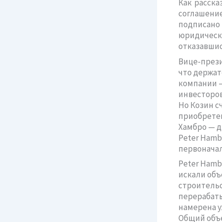
Как расска
соглашение
подписано
юридическ
отказавшис
Вице-прези
что держат
компании —
инвесторов
Но Козин с
приобретен
Хамбро — д
Peter Hamb
первоначал
Peter Hamb
искали объ
строительс
перерабаты
намерена у
Общий объе