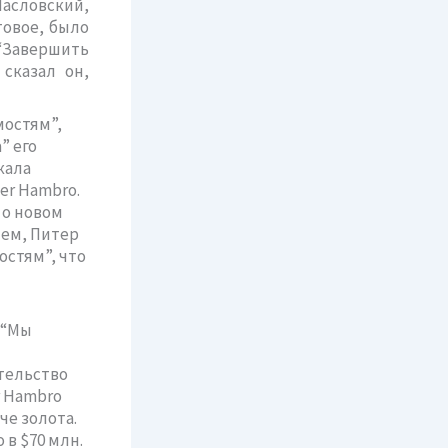
Масловский,
товое, было
“Завершить
сказал он,
остям”,
” его
кала
er Hambro.
 о новом
чем, Питер
остям”, что
 “Мы
тельство
r Hambro
че золота.
в $70 млн.