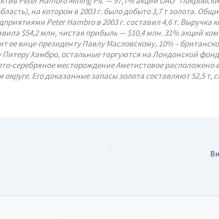
тив Peter Hambro Mining Plc — 97,7% акций ОАО “Покровск
бласть), на котором в 2003 г. было добыто 3,7 т золота. Общ
приятиями Peter Hambro в 2003 г. составил 4,6 т. Выручка 
тавила $54,2 млн, чистая прибыль — $10,4 млн. 31% акций ко
т ее вице-президенту Павлу Масловскому, 10% – британск
 Питеру Хамбро, остальные торгуются на Лондонской фон
ото-серебряное месторождение Аметистовое расположено 
округе. Его доказанные запасы золота составляют 52,5 т, с
Вн