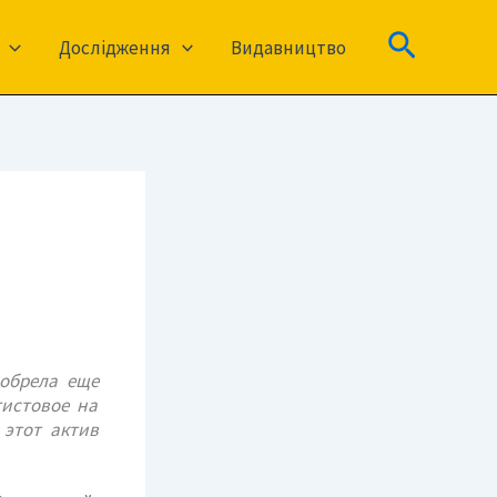
Пошук
Дослідження
Видавництво
обрела еще
тистовое на
 этот актив