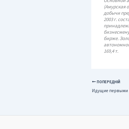
Основной ак
(Амурская о
добычи пред
2003 г. сос
принадлежи
бизнесмену
бирже. Зол
автономном 
169,4 т.
ПОПЕРЕДНІЙ
Идущие первыми