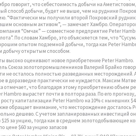
мбро говорит, что себестоимость добычи на Аметистовом
ый способ добычи, будет не выше, чем на руднике Покро
цию. “Фактически мы получили второй Покровский рудник
ашим основным активом”, — замечает Хамбро. Операторо
омпания “Омчак” — совместное предприятие Peter Hambr
лота”. По словам Хамбро, это объясняется тем, что “Сусу
орошим опытом подземной добычи, тогда как Peter Hambr
м добычу открытым способом.
ы высоко оценивают новое приобретение Peter Hambro.
ль Союза золотопромышленников Валерий Брайко говори
ти не осталось полностью разведанных месторождений. 
е в доразведке практически не нуждается. Максим Матве
а отмечает, что благодаря этому приобретению объем р
r Hambro вырастет почти в полтора раза. По его прогнозу,
 росту капитализации Peter Hambro на 10% с нынешних $4
кже обращает внимание, что месторождение досталось P
ольно дешево. С учетом запланированных инвестиций о
 $25 за унцию, тогда как в среднем золотодобывающие к
по цене $60 за унцию запасов