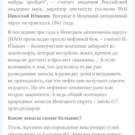
нибудь пройдет", – считает академик Российской
академии наук, директор института геологии РАН
Николай Юшкин
. Впервые в Ненецкий автономный
округ он приехал в 1961 году.
В последние три года в Ненецком автономном округе
(НАО) происходит просто нефтяной бум, – считает Н.
Юшкин. – Коммерческие компании забирают из
земли нефть, которая неглубоко лежит, причем до
конца не достают и бросают скважины… А если
вспомнить о том, что достались-то им уже
разведанные запасы, в разведку деньги вкладывать
не приходилось, так что нефть они получают совсем
недорого. Но это нефтяное опьянение рано или
поздно закончится. А ведь общий потенциал
природных запасов Ненецкого округа – около 0,7
трлн долларов.
Какие запасы самые большие?
Уголь. Крупное месторождение коксующих углей
обнаружено за Хальмер-Ю. Этим месторождением