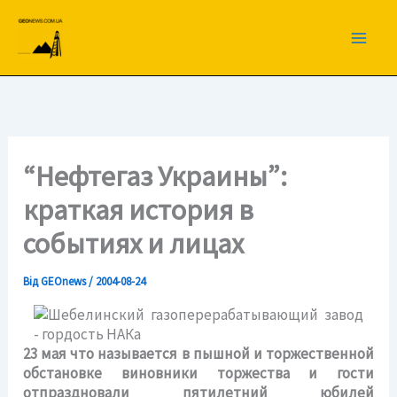
Перейти
до
вмісту
“Нефтегаз Украины”:
краткая история в
событиях и лицах
Від
GEOnews
/
2004-08-24
23 мая что называется в пышной и торжественной
обстановке виновники торжества и гости
отпраздновали пятилетний юбилей