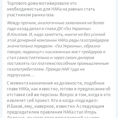
Торгового дома мотивировали это
необходимостью для НАКа на равных стать
участником рынка газа.
Между прочим, аналогичные заявления не более
года назад делал и глава ДК «Газ Украины»
В.Киселев. И, надо заметить, нынче не без усилий
этой дочерней компании НАКа ряды газотрейдеров
значительно поредели. «Газ Украины», образно
говоря, подвинул с насиженных мест трейдеров и
стал самостоятельно и через своих дилеров
поставлять газ платежеспособным промышленным
газопотребителям. Прежде НАК туда не
подпускали…
С момента назначения на должности, подобные
главе НАКа, как известно, готово и предписание об
отставке сей же персоны. Вопрос в том, когда и кто
извлечет сей проект. Кто и когда «подсидел»
И.Бакая, ему, наверное, известно. А следующим
председателем правления НАКа стал Игорь
Диденко, до этого тоже преуспевший на ниве