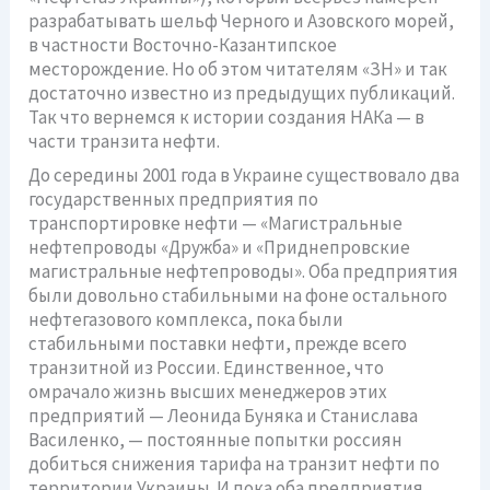
разрабатывать шельф Черного и Азовского морей,
в частности Восточно-Казантипское
месторождение. Но об этом читателям «ЗН» и так
достаточно известно из предыдущих публикаций.
Так что вернемся к истории создания НАКа — в
части транзита нефти.
До середины 2001 года в Украине существовало два
государственных предприятия по
транспортировке нефти — «Магистральные
нефтепроводы «Дружба» и «Приднепровские
магистральные нефтепроводы». Оба предприятия
были довольно стабильными на фоне остального
нефтегазового комплекса, пока были
стабильными поставки нефти, прежде всего
транзитной из России. Единственное, что
омрачало жизнь высших менеджеров этих
предприятий — Леонида Буняка и Станислава
Василенко, — постоянные попытки россиян
добиться снижения тарифа на транзит нефти по
территории Украины. И пока оба предприятия