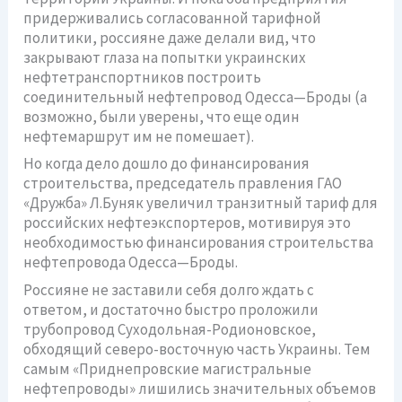
придерживались согласованной тарифной
политики, россияне даже делали вид, что
закрывают глаза на попытки украинских
нефтетранспортников построить
соединительный нефтепровод Одесса—Броды (а
возможно, были уверены, что еще один
нефтемаршрут им не помешает).
Но когда дело дошло до финансирования
строительства, председатель правления ГАО
«Дружба» Л.Буняк увеличил транзитный тариф для
российских нефтеэкспортеров, мотивируя это
необходимостью финансирования строительства
нефтепровода Одесса—Броды.
Россияне не заставили себя долго ждать с
ответом, и достаточно быстро проложили
трубопровод Суходольная-Родионовское,
обходящий северо-восточную часть Украины. Тем
самым «Приднепровские магистральные
нефтепроводы» лишились значительных объемов