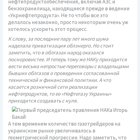
нефтепродуктообеспечения, включая АЗС и
бензохранилища, находящиеся прежде в ведении
«Укрнефтепродукта». Не то чтобы все это
делалось незаконно, просто некоторым очень уж
хотелось ускорить этот процесс.
К слову, за последние пару лет много шума
наделала приватизация облэнерго. Но стоит
заметить, что в облгазах народ оказался
посноровистее. И теперь тому же НАКу приходится
вести весьма непростые переговоры с владельцами
бывших облгазов о проведении согласованной
технической и финансовой политики. А что
касается розничной сети реализации
нефтепродуктов, то ее «Нефтегазу Украины»
приходится создавать с нуля.
А тем временем количество газотрейдеров на
украинском рынке увеличивалось в
геометрической прогрессии. Надо заметить, что