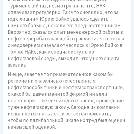
туркменский газ, несмотря ни на что, НАК
оплачивает регулярно. Так что очевидно, что за
год с лишним Юрию Бойко удалось сделать
намного больше, нежели его предшественникам.
Вероятно, сказался опыт менеджерской работы в
нефтеперерабатывающей отрасли. Так что, хотя и
с недоверием сначала отнеслись к Юрию Бойко в
том же НАКе, как к специалисту не из
нефтегазовой среды, выходит, что у него еще та
закалка.
И еще, знаете что примечательно: в каком бы
регионе ни оказались отечественные
нефтегазодобытчики и нефтегазотранспортники,
с какой бы даже именитой фирмой ни вели
переговоры — везде находятся люди, прошедшие
ту же нефтегазовую школу. Сегодня их компании
исполняется пять лет, и остается пожелать,
чтобы по пятибалльной шкале их труд был оценен
наивысшей оценкой.