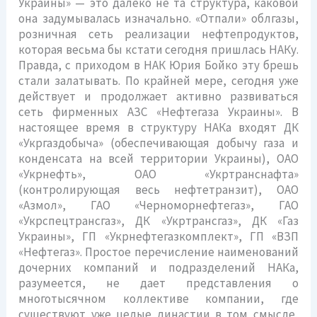
Украины» — это далеко не та структура, каковой
она задумывалась изначально. «Отпали» облгазы,
розничная сеть реализации нефтепродуктов,
которая весьма бы кстати сегодня пришлась НАКу.
Правда, с приходом в НАК Юрия Бойко эту брешь
стали залатывать. По крайней мере, сегодня уже
действует и продолжает активно развиваться
сеть фирменных АЗС «Нефтегаза Украины». В
настоящее время в структуру НАКа входят ДК
«Укргаздобыча» (обеспечивающая добычу газа и
конденсата на всей территории Украины), ОАО
«Укрнефть», ОАО «Укртранснафта»
(контролирующая весь нефтетранзит), ОАО
«Азмол», ГАО «Черноморнефтегаз», ГАО
«Укрспецтрансгаз», ДК «Укртрансгаз», ДК «Газ
Украины», ГП «Укрнефтегазкомплект», ГП «ВЗП
«Нефтегаз». Простое перечисление наименований
дочерних компаний и подразделений НАКа,
разумеется, не дает представления о
многотысячном коллективе компании, где
существуют уже целые династии в том смысле,