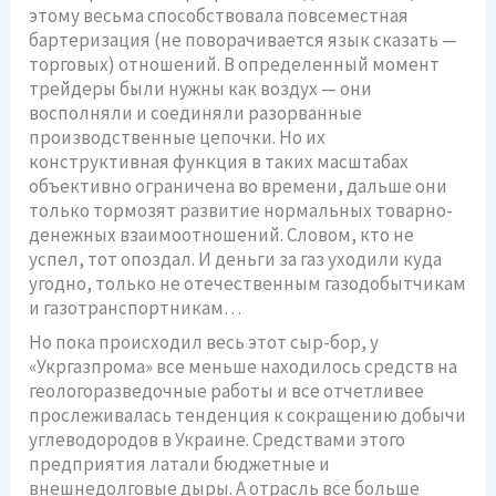
этому весьма способствовала повсеместная
бартеризация (не поворачивается язык сказать —
торговых) отношений. В определенный момент
трейдеры были нужны как воздух — они
восполняли и соединяли разорванные
производственные цепочки. Но их
конструктивная функция в таких масштабах
объективно ограничена во времени, дальше они
только тормозят развитие нормальных товарно-
денежных взаимоотношений. Словом, кто не
успел, тот опоздал. И деньги за газ уходили куда
угодно, только не отечественным газодобытчикам
и газотранспортникам…
Но пока происходил весь этот сыр-бор, у
«Укргазпрома» все меньше находилось средств на
геологоразведочные работы и все отчетливее
прослеживалась тенденция к сокращению добычи
углеводородов в Украине. Средствами этого
предприятия латали бюджетные и
внешнедолговые дыры. А отрасль все больше