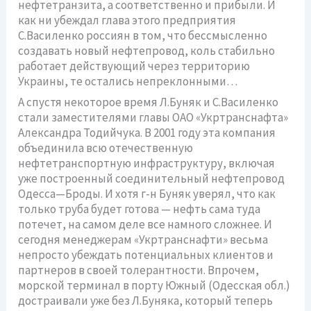
нефтетранзита, а соответственно и прибыли. И
как ни убеждал глава этого предприятия
С.Василенко россиян в том, что бессмысленно
создавать новый нефтепровод, коль стабильно
работает действующий через территорию
Украины, те остались непреклонными…
А спустя некоторое время Л.Буняк и С.Василенко
стали заместителями главы ОАО «Укртранснафта»
Александра Тодийчука. В 2001 году эта компания
объединила всю отечественную
нефтетранспортную инфраструктуру, включая
уже построенный соединительный нефтепровод
Одесса—Броды. И хотя г-н Буняк уверял, что как
только труба будет готова — нефть сама туда
потечет, на самом деле все намного сложнее. И
сегодня менеджерам «Укртранснафти» весьма
непросто убеждать потенциальных клиентов и
партнеров в своей толерантности. Впрочем,
морской терминал в порту Южный (Одесская обл.)
достраивали уже без Л.Буняка, который теперь