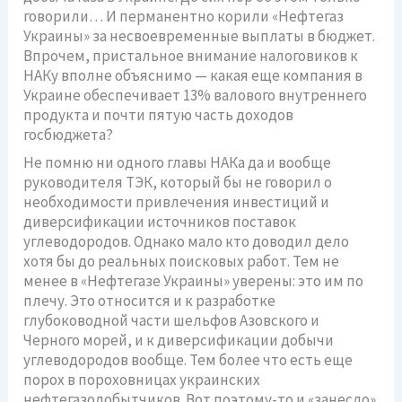
говорили… И перманентно корили «Нефтегаз
Украины» за несвоевременные выплаты в бюджет.
Впрочем, пристальное внимание налоговиков к
НАКу вполне объяснимо — какая еще компания в
Украине обеспечивает 13% валового внутреннего
продукта и почти пятую часть доходов
госбюджета?
Не помню ни одного главы НАКа да и вообще
руководителя ТЭК, который бы не говорил о
необходимости привлечения инвестиций и
диверсификации источников поставок
углеводородов. Однако мало кто доводил дело
хотя бы до реальных поисковых работ. Тем не
менее в «Нефтегазе Украины» уверены: это им по
плечу. Это относится и к разработке
глубоководной части шельфов Азовского и
Черного морей, и к диверсификации добычи
углеводородов вообще. Тем более что есть еще
порох в пороховницах украинских
нефтегазодобытчиков. Вот поэтому-то и «занесло»