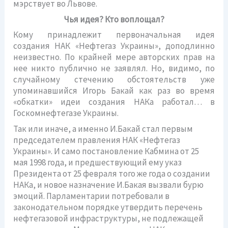
мэрствует во Львове.
Чья идея? Кто воплощал?
Кому принадлежит первоначальная идея
создания НАК «Нефтегаз Украины», доподлинно
неизвестно. По крайней мере авторских прав на
нее никто публично не заявлял. Но, видимо, по
случайному стечению обстоятельств уже
упоминавшийся Игорь Бакай как раз во время
«обкатки» идеи создания НАКа работал… в
Госкомнефтегазе Украины.
Так или иначе, а именно И.Бакай стал первым
председателем правления НАК «Нефтегаз
Украины». И само постановление Кабмина от 25
мая 1998 года, и предшествующий ему указ
Президента от 25 февраля того же года о создании
НАКа, и новое назначение И.Бакая вызвали бурю
эмоций. Парламентарии потребовали в
законодательном порядке утвердить перечень
нефтегазовой инфраструктуры, не подлежащей