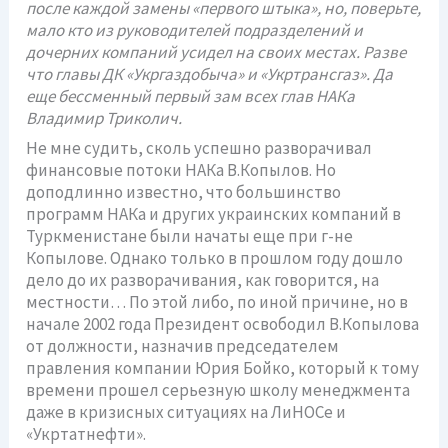
после каждой замены «первого штыка», но, поверьте,
мало кто из руководителей подразделений и
дочерних компаний усидел на своих местах. Разве
что главы ДК «Укргаздобыча» и «Укртрансгаз». Да
еще бессменный первый зам всех глав НАКа
Владимир Триколич.
Не мне судить, сколь успешно разворачивал
финансовые потоки НАКа В.Копылов. Но
доподлинно известно, что большинство
программ НАКа и других украинских компаний в
Туркменистане были начаты еще при г-не
Копылове. Однако только в прошлом году дошло
дело до их разворачивания, как говорится, на
местности… По этой либо, по иной причине, но в
начале 2002 года Президент освободил В.Копылова
от должности, назначив председателем
правления компании Юрия Бойко, который к тому
времени прошел серьезную школу менеджмента
даже в кризисных ситуациях на ЛиНОСе и
«Укртатнефти».