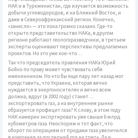
НАК и в Туркменистан, где изучается возможность
добычи углеводородов, и на Ближний Восток, и
даже в Североафриканский регион. Конечно,
«занесло» — это пока громко сказано. Где-то
открыто представительство НАКа, в другом
регионе работают геологоразведчики, в третьем
эксперты оценивают перспективы предлагаемых
проектов. Но это уже кое-что…
Так что председатель правления НАКа Юрий
Бойко по праву может чувствовать себя
именинником. Но кто бы еще пару лет назад мог
представить, что Украина, которая вечно
нуждается в энергоносителях и вечно всем
должна, вдруг (в 2002 году) станет…
экспортировать газ, а на внутреннем рынке
образуется профицит газа? К слову, в этом году
НАК намерен экспртировать уже свыше 6 млрд.
кубометров газа. Неоспорим и тот факт, что
оборот по операциям от продажи газа увеличился
в компании за последний год на треть. Да и