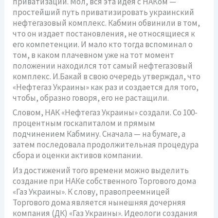
приватизации. Мол, вся эта идея с НАКом —
простейший путь приватизировать украинский
нефтегазовый комплекс. Кабмин обвинили в том,
что он издает постановления, не относящиеся к
его компетенции. И мало кто тогда вспоминал о
том, в каком плачевном уже на тот момент
положении находился тот самый нефтегазовый
комплекс. И.Бакай в свою очередь утверждал, что
«Нефтегаз Украины» как раз и создается для того,
чтобы, образно говоря, его не растащили.
Словом, НАК «Нефтегаз Украины» создали. Со 100-
процентным госкапиталом и прямым
подчинением Кабмину. Сначала — на бумаге, а
затем последовала продолжительная процедура
сбора и оценки активов компании.
Из достижений того времени можно выделить
создание при НАКе собственного Торгового дома
«Газ Украины». К слову, правопреемницей
Торгового дома является нынешняя дочерняя
компания (ДК) «Газ Украины». Идеологи создания