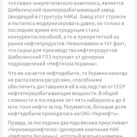
топливно-энергетического комплекса, является
Шебелинский газоперерабатывающий завод
(входящий в структуру НАКа). Завод этот строили
и пытались модернизировать давно, но только в
последнее время его продукция стала
конкурентоспособной, а то и приоритетной на
рынке нефтепродуктов. Немаловажен и тот факт,
что сырье для производства нефтепродуктов
Шебелинский ГПЗ получает от дочерних
подразделений «Нефтегаза Украины».
Что же касается нефтедобычи, то Украина никогда
не располагала ресурсами, способными
обеспечить доставшиеся ей в наследство от СССР
нефтеперерабатывающие мощности. В общей
сложности в последние лет пять набиралось до 4
млн. тонн нефти за год. Разумеется, большая доля
нефтедобычи приходилась на ОАО «Укрнефть».
Правда, за последние два года весьма преуспевает
«Черноморнефтегаз» (дочерняя компания НАК
«Нефтегаз Украины»), который всерьез намерен