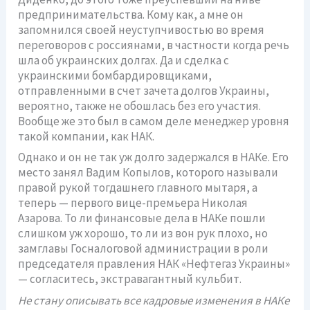
предпринимательства. Кому как, а мне он
запомнился своей неуступчивостью во время
переговоров с россиянами, в частности когда речь
шла об украинских долгах. Да и сделка с
украинскими бомбардировщиками,
отправленными в счет зачета долгов Украины,
вероятно, также не обошлась без его участия.
Вообще же это был в самом деле менеджер уровня
такой компании, как НАК.
Однако и он не так уж долго задержался в НАКе. Его
место занял Вадим Копылов, которого называли
правой рукой тогдашнего главного мытаря, а
теперь — первого вице-премьера Николая
Азарова. То ли финансовые дела в НАКе пошли
слишком уж хорошо, то ли из вон рук плохо, но
замглавы Госналоговой администрации в роли
председателя правления НАК «Нефтегаз Украины»
— согласитесь, экстравагантный кульбит.
Не стану описывать все кадровые изменения в НАКе