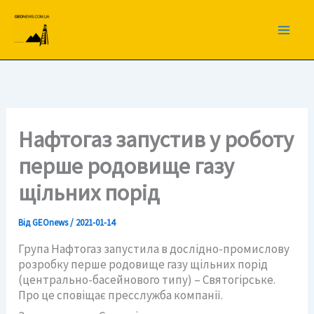
Перейти
до
вмісту
Нафтогаз запустив у роботу
перше родовище газу
щільних порід
Від
GEOnews
/
2021-01-14
Група Нафтогаз запустила в дослідно-промислову
розробку перше родовище газу щільних порід
(центрально-басейнового типу) – Святогірське.
Про це сповіщає пресслужба компанії.