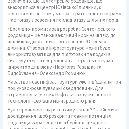
Зазначено, що Святогірське родовище, що
знаходиться в центрі Юзівської ділянки, є
пілотним проєктом у межах стратегічного напряму
Нафтогазу з освоєння покладів газу щільних порід.
«Дослідно-промислова розробка Святогірського
родовища – це також важливий крок на шляху до
якнайшвидшого початку освоєння Юзівської
ділянки. Створена інфраструктура може і буде
використовуватися для підготовки та подачі в
систему газу з її свердловин», – прокоментував
директор дивізіону «Нафтогаз Розвідка та
Видобування» Олександр Романюк.
Наразі до нової інфраструктури уже під’єднали три
пошуково-розвідувальні свердловини. Для
отримання газу з них Нафтогаз залучив новітні
технології і фахівців міжнародного рівня.
Було проведено широкоазимутальні 3D-сейсмічні
дослідження, щоб розкрити повний потенціал
родовища. Зараз ведеться буріння ще однієї
свердловини у так званий «sweet spot» – місце