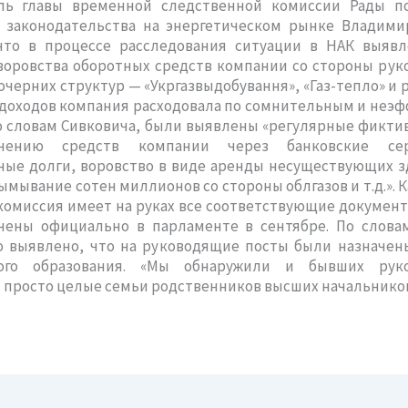
ль главы временной следственной комиссии Рады п
 законодательства на энергетическом рынке Владими
что в процессе расследования ситуации в НАК выяв
воровства оборотных средств компании со стороны ру
дочерних структур — «Укргазвыдобування», «Газ-тепло» и р
 доходов компания расходовала по сомнительным и неэ
о словам Сивковича, были выявлены «регулярные фикт
чению средств компании через банковские сер
ые долги, воровство в виде аренды несуществующих з
 вымывание сотен миллионов со стороны облгазов и т.д.». 
комиссия имеет на руках все соответствующие докумен
учены официально в парламенте в сентябре. По словам
о выявлено, что на руководящие посты были назначен
ного образования. «Мы обнаружили и бывших руко
и просто целые семьи родственников высших начальников