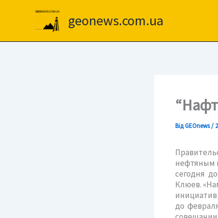
Перейти
до
geonews.com.ua
вмісту
“Нафт
Від
GEOnews
/
2
Правитель
нефтяным к
сегодня до
Клюев. «На
инициатив,
до феврал
совещании