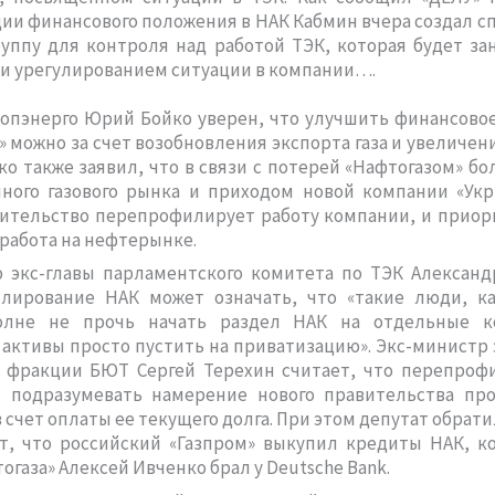
ии финансового положения в НАК Кабмин вчера создал 
уппу для контроля над работой ТЭК, которая будет за
 и урегулированием ситуации в компании….
опэнерго Юрий Бойко уверен, что улучшить финансово
» можно за счет возобновления экспорта газа и увеличен
ко также заявил, что в связи с потерей «Нафтогазом» б
ного газового рынка и приходом новой компании «Укр
вительство перепрофилирует работу компании, и приор
 работа на нефтерынке.
 экс-главы парламентского комитета по ТЭК Александ
лирование НАК может означать, что «такие люди, к
олне не прочь начать раздел НАК на отдельные 
активы просто пустить на приватизацию». Экс-министр
т фракции БЮТ Сергей Терехин считает, что перепроф
 подразумевать намерение нового правительства про
 счет оплаты ее текущего долга. При этом депутат обрат
т, что российский «Газпром» выкупил кредиты НАК, к
огаза» Алексей Ивченко брал у Deutsche Bank.