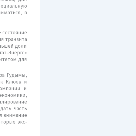
специальную
ниматься, в
е состояние
ия транзита
ольшей доли
газ-Энерго»
итетом для
ра Гудымы,
ак Клюев и
компании и
 экономики,
илирование
дать часть
ил внимание
оторые экс-