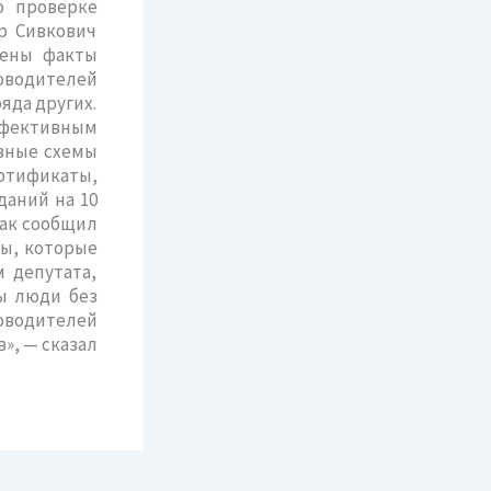
о проверке
р Сивкович
лены факты
ководителей
яда других.
ффективным
ивные схемы
тификаты,
даний на 10
Как сообщил
ты, которые
 депутата,
ы люди без
водителей
», — сказал