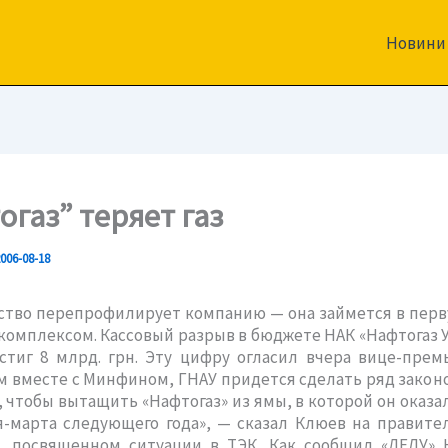
Новини
огаз” теряет газ
006-08-18
ство перепрофилирует компанию — она займется в перв
омплексом. Кассовый разрыв в бюджете НАК «Нафтогаз 
стиг 8 млрд. грн. Эту цифру огласил вчера вице-пре
м вместе с Минфином, ГНАУ придется сделать ряд зако
 чтобы вытащить «Нафтогаз» из ямы, в которой он оказал
я-марта следующего года», — сказал Клюев на правите
, посвященном ситуации в ТЭК. Как сообщил «ДЕЛУ» 