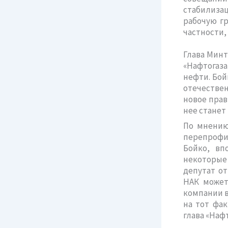
стабилизац
рабочую гр
частности,
Глава Минт
«Нафтогаза
нефти. Бой
отечествен
новое пра
нее станет
По мнению
перепрофи
Бойко, вп
некоторые 
депутат о
НАК может
компании в
на тот фак
глава «Нафт