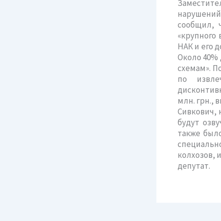
Заместите
нарушений
сообщил, 
«крупного 
НАК и его 
Около 40%
схемам». П
по извле
дисконтивн
млн. грн.,
Сивкович, 
будут озв
также был
специаль
колхозов, 
депутат.