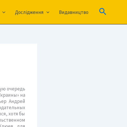
Пошук
Дослідження
Видавництво
ую очередь
Украины» на
мьер Андрей
нодательных
ся, хотя бы
льственном
Клюев, для