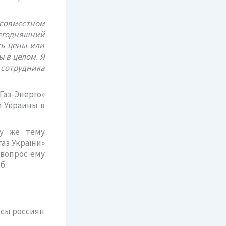
совместном
сегодняшний
ть цены или
 в целом. Я
 сотрудника
Газ-Энерго»
и Украины в
ту же тему
аз України»
 вопрос ему
б:
есы россиян