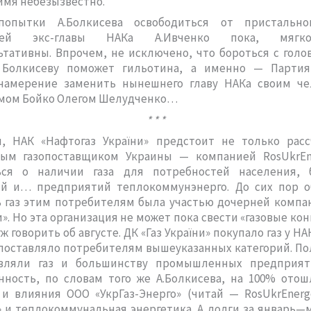
 имя небезызвестно.
опытки А.Болкисева освободиться от пристально
ищей экс-главы НАКа А.Ивченко пока, мягко
тативны. Впрочем, не исключено, что бороться с гол
 Болкисеву поможет гильотина, а именно — Партия
амерение заменить нынешнего главу НАКа своим ч
мом Бойко Олегом Шелудченко…
* * *
, НАК «Нафтогаз України» предстоит не только расс
ым газопоставщиком Украины — компанией RosUkrEn
ься о наличии газа для потребностей населения,
ий и… предприятий теплокоммунэнерго. До сих пор о
ь газ этим потребителям была участью дочерней компа
и». Но эта организация не может пока свести «газовые ко
ж говорить об августе. ДК «Газ України» покупало газ у Н
 поставляло потребителям вышеуказанных категорий. По
вляли газ и большинству промышленных предприят
ность, по словам того же А.Болкисева, на 100% отош
и влияния ООО «УкрГаз-Энерго» (читай — RosUkrEnerg
 и теплокоммунальная энергетика. А долги за январь—м