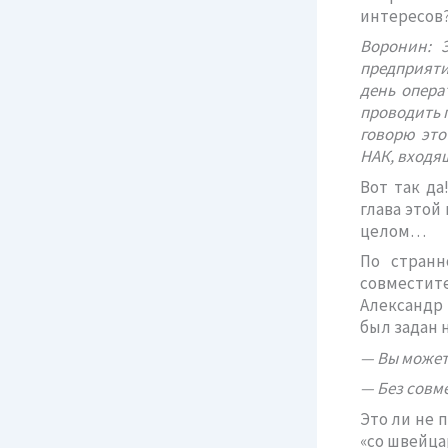
интересов
Воронин: 
предприяти
день опера
проводить 
говорю это
НАК, входя
Вот так да
глава этой
целом…
По странн
совместите
Александр 
был задан н
— Вы может
— Без совм
Это ли не 
«со швейца