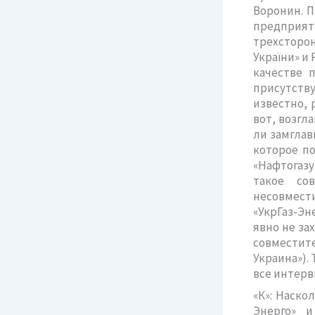
Воронин. П
предприят
трехсторо
України» и
качестве 
присутств
известно, 
вот, возгл
ли замглав
которое по
«Нафтогазу
такое со
несовмест
«УкрГаз-Эн
явно не за
совместит
Украина»).
все интерв
«К»: Наско
Энерго» и