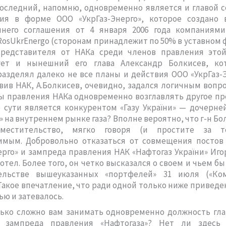
оследний, напомню, одновременно является и главой 
ия в форме ООО «УкрГаз-Энерго», которое создано 
ннего соглашения от 4 января 2006 года компаниями
 RosUkrEnergo (сторонам принадлежит по 50% в уставном ф
представителя от НАКа среди членов правления это
ует и нынешний его глава Александр Болкисев, ко
разделял далеко не все планы и действия ООО «УкрГаз-Э
авив НАК, А.Болкисев, очевидно, задался логичным вопр
ы правления НАКа одновременно возглавлять другое п
 сути является конкурентом «Газу України» — дочерн
» на внутреннем рынке газа? Вполне вероятно, что г-н Бо
вместительство, мягко говоря (и простите за то
имым. Добровольно отказаться от совмещения постов
ерго» и зампреда правления НАК «Нафтогаз України» Иг
хотел. Более того, он четко высказался о своем и чьем бы
ельстве вышеуказанных «портфелей» 31 июля («Ко
 Такое впечатление, что ради одной только ниже привед
ью и затевалось.
лько сложно вам занимать одновременно должность гла
 зампреда правления «Нафтогаза»? Нет ли здесь