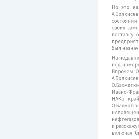
Но это ещ
А.Болкисев
состоянии 
своих замо
поставку 
предприяти
был назнач
На недавни
под номеро
Впрочем, О
А.Болкисев
О.Бахматюк
Ивано-Фра
НАКа край
О.Бахматюк
неповящен
нефтегазов
и расскажу
включая б