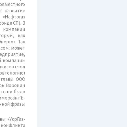
совместного
в развитие
 «Нафтогаз
онде СП). В
й компании
торый, как
нерго». Так
осом: может
редприятие,
ей компании
лкисев счел
втологию)
 главы ООО
орь Воронин
 то ни было
ммерсантЪ-
енной фразы
вы «УкрГаз-
 конфликта