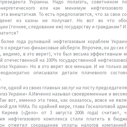
президента Украины. Надо полагать, советником п
энергетического или как минимум нефтегазового 
эта внештатная. То есть предполагается, что за свои с
денег из казны не получает. Но вот во что обо
ии (точнее, следование им) государству и гражданам? И к
латится?
, более года руливший нефтегазовым кораблем Украин
го о кредитно-финансовые айсберги. Впрочем, он до сих 
м, видимо, в это верит), что был весьма эффективным
й отечественной на 100% государственной нефтегазово
газ України». Но в это верят все меньше. И не только а
еоднократно описывали детали плачевного состо
.
те, одной из своих главных заслуг на посту председател
газ України» А.Ивченко называл своевременные и весо
Так вот, именно эта тема, как оказалось, вовсе не явл
ой для НАКа. По крайней мере, глава Госналоговой ад
 Киреев («Дело» от 3 августа 2006 года) считает, 
ия нефтегазового комплекса стали платить в бюдж
он отметил сокращение уплаты налогов компанией