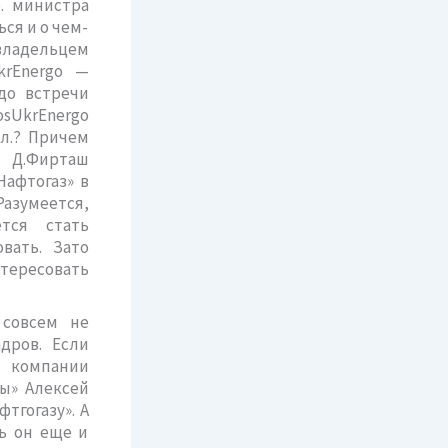
о. министра
ся и о чем-
овладельцем
krEnergo —
до встречи
sUkrEnergo
лл.? Причем
о Д.Фирташ
Нафтогаз» в
Разумеется,
тся стать
вать. Зато
тересовать
 совсем не
дров. Если
й компании
ны» Алексей
тгогазу». А
ь он еще и