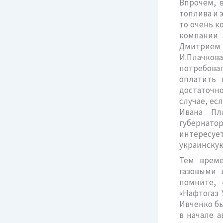
Впрочем, в
топлива и 
то очень к
компании 
Дмитрием 
И.Плачков
потребовал
оплатить 
достаточно
случае, ес
Ивана Пл
губернато
интересуе
украинску
Тем време
газовыми 
помните, 
«Нафтогаз 
Ивченко бы
в начале 