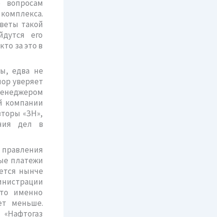
о вопросам
комплекса.
оветы такой
йдутся его
то за это в
ы, едва не
пор уверяет
 менеджером
й компании
вторы «ЗН»,
яния дел в
я правления
мые платежи
яется нынче
министрации
что именно
ет меньше.
 «Нафтогаз