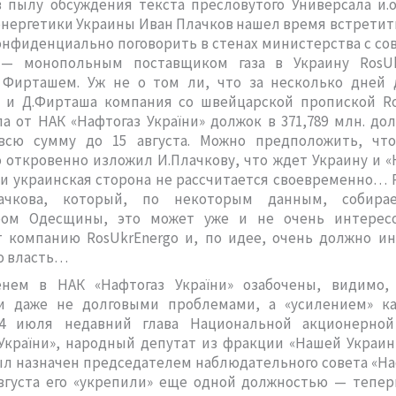
 пылу обсуждения текста пресловутого Универсала и.
энергетики Украины Иван Плачков нашел время встретить
онфиденциально поговорить в стенах министерства с с
— монопольным поставщиком газа в Украину RosU
Фирташем. Уж не о том ли, что за несколько дней 
а и Д.Фирташа компания со швейцарской пропиской Ro
а от НАК «Нафтогаз України» должок в 371,789 млн. до
всю сумму до 15 августа. Можно предположить, чт
 откровенно изложил И.Плачкову, что ждет Украину и «
ли украинская сторона не рассчитается своевременно… 
ачкова, который, по некоторым данным, собирае
ром Одесщины, это может уже и не очень интересо
т компанию RosUkrEnergo и, по идее, очень должно ин
ю власть…
нем в НАК «Нафтогаз України» озабочены, видимо,
и даже не долговыми проблемами, а «усилением» ка
4 июля недавний глава Национальной акционерно
України», народный депутат из фракции «Нашей Украи
л назначен председателем наблюдательного совета «Наф
августа его «укрепили» еще одной должностью — тепер