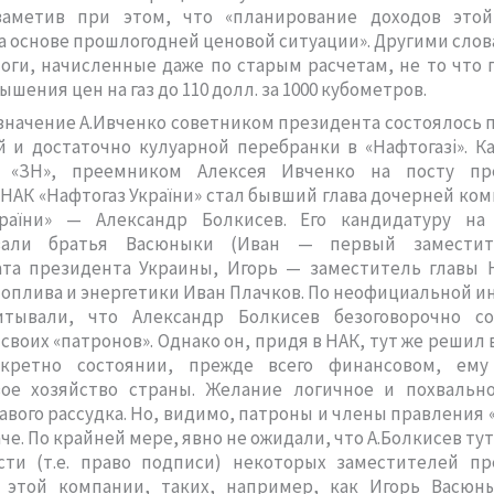
 заметив при этом, что «планирование доходов это
а основе прошлогодней ценовой ситуации». Другими слов
оги, начисленные даже по старым расчетам, не то что 
шения цен на газ до 110 долл. за 1000 кубометров.
азначение А.Ивченко советником президента состоялось 
 и достаточно кулуарной перебранки в «Нафтогазі». К
 «ЗН», преемником Алексея Ивченко на посту пр
НАК «Нафтогаз України» стал бывший глава дочерней ко
раїни» — Александр Болкисев. Его кандидатуру на
вали братья Васюныки (Иван — первый заместит
та президента Украины, Игорь — заместитель главы Н
оплива и энергетики Иван Плачков. По неофициальной 
итывали, что Александр Болкисев безоговорочно со
своих «патронов». Однако он, придя в НАК, тут же решил 
кретно состоянии, прежде всего финансовом, ему
вое хозяйство страны. Желание логичное и похвально
авого рассудка. Но, видимо, патроны и члены правления 
че. По крайней мере, явно не ожидали, что А.Болкисев тут
сти (т.е. право подписи) некоторых заместителей пр
 этой компании, таких, например, как Игорь Васюн