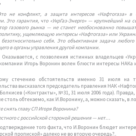
?
Это не конфликт, а защита интересов «Нафтогаза» в 
и. Это гарантия, что «УкрГаз-Энерго» — крупнейший на 
тор газового рынка — не станет необоснованно повыша
политику, ущемляющую интересы «Нафтогаза» или Украины
 безотносительно себя. Это объективная задача любого
щего в органы управления другой компании.
! Оказывается, с позволения истинных владельцев «Укр
 компании Игорь Воронин волен блюсти интересы НАКа 
ому стечению обстоятельств именно 31 июля на 
льства высказался председатель правления НАК «Нафтог
Болкисев («Контракты», №31, 31 июля 2006 года). Правда,
е столь обтекаемо, как И.Воронину, а, можно сказать, в ло
е снять главу СП Игоря Воронина?
естного с российской стороной решения — нет…
подтверждение того факта, что И.Воронин блюдет интер
рской пропиской» далеко не во вторую очередь?..