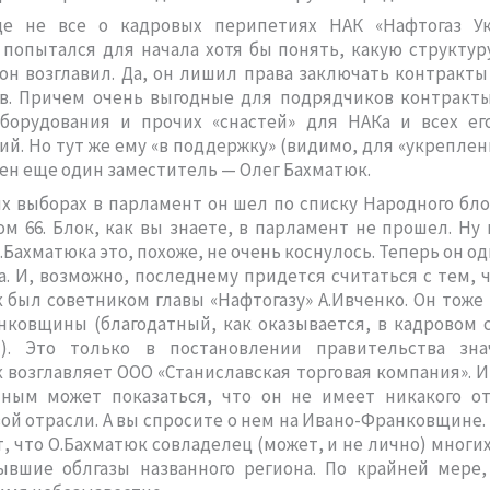
е не все о кадровых перипетиях НАК «Нафтогаз Укр
 попытался для начала хотя бы понять, какую структур
он возглавил. Да, он лишил права заключать контракт
в. Причем очень выгодные для подрядчиков контракты
оборудования и прочих «снастей» для НАКа и всех ег
й. Но тут же ему «в поддержку» (видимо, для «укреплен
ен еще один заместитель — Олег Бахматюк.
х выборах в парламент он шел по списку Народного бл
м 66. Блок, как вы знаете, в парламент не прошел. Ну 
.Бахматюка это, похоже, не очень коснулось. Теперь он од
а. И, возможно, последнему придется считаться с тем, ч
 был советником главы «Нафтогазу» А.Ивченко. Он тоже
нковщины (благодатный, как оказывается, в кадровом 
). Это только в постановлении правительства зна
 возглавляет ООО «Станиславская торговая компания». И
ным может показаться, что он не имеет никакого о
ой отрасли. А вы спросите о нем на Ивано-Франковщине.
т, что О.Бахматюк совладелец (может, и не лично) многи
ывшие облгазы названного региона. По крайней мере, 