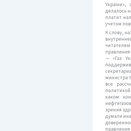
України»,
делалось н
платит нал
учетом повы
К слову, н
внутренней
читателям
правления 
— «Газ Ук
поддержи
секретариа
министра т
все рассч
политикой 
каком кон
нефтегазо
зрения здр
думали ина
доверенно
правления