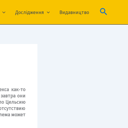
Пошук
Дослідження
Видавництво
кса как-то
 завтра они
 по Цельсию
 отсутствию
блема может