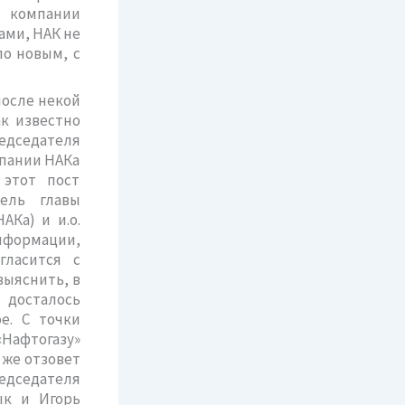
й компании
ами, НАК не
по новым, с
после некой
ак известно
едседателя
мпании НАКа
 этот пост
ель главы
АКа) и и.о.
информации,
гласится с
выяснить, в
 досталось
е. С точки
«Нафтогазу»
 же отзовет
едседателя
ык и Игорь