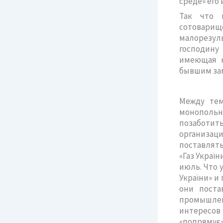
среде» его
Так что п
сотовар
малорезуль
господину
имеющая н
бывшим за
Между тем
монопольн
позаботит
организац
поставлят
«Газ Україн
июль. Что у
України» и
они поста
промышлен
интересов 
«попрямує»