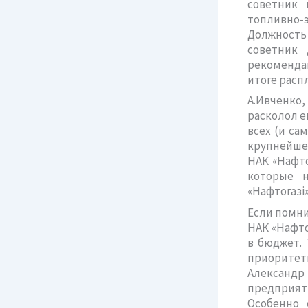
советник 
топливно-
Должность 
советник 
рекомендац
итоге расп
А.Ивченко
расколол е
всех (и са
крупнейше
НАК «Нафто
которые н
«Нафтогазі»
Если помни
НАК «Нафто
в бюджет. 
приоритетн
Александр
предприят
Особенно 