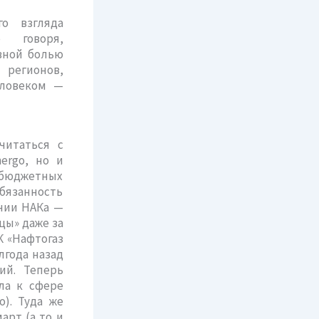
го взгляда
 говоря,
овной болью
 регионов,
еловеком —
читаться с
ergo, но и
 бюджетных
бязанность
нии НАКа —
нцы» даже за
АК «Нафтогаз
лгода назад
ий. Теперь
ла к сфере
o). Туда же
арт (а то и