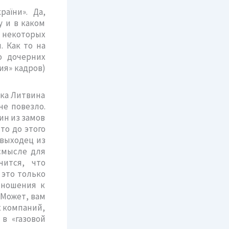
аїни». Да,
у и в каком
ы некоторых
. Как то на
о дочерних
ия» кадров)
ока Литвина
не повезло.
ин из замов
то до этого
 выходец из
смысле для
чится, что
 это только
тношения к
 Может, вам
х компаний,
в «газовой