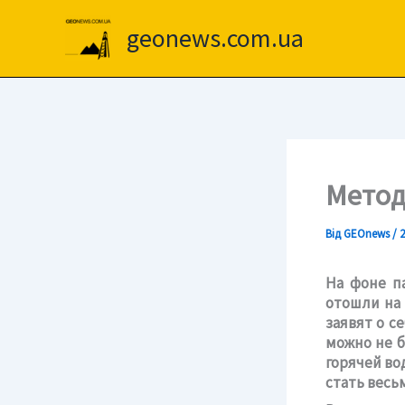
Перейти
до
geonews.com.ua
вмісту
Метод
Від
GEOnews
/
2
На фоне п
отошли на 
заявят о с
можно не б
горячей во
стать весь