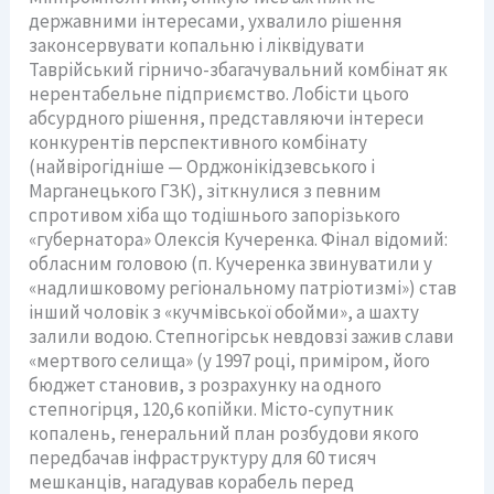
державними інтересами, ухвалило рішення
законсервувати копальню і ліквідувати
Таврійський гірничо-збагачувальний комбінат як
нерентабельне підприємство. Лобісти цього
абсурдного рішення, представляючи інтереси
конкурентів перспективного комбінату
(найвірогідніше — Орджонікідзевського і
Марганецького ГЗК), зіткнулися з певним
спротивом хіба що тодішнього запорізького
«губернатора» Олексія Кучеренка. Фінал відомий:
обласним головою (п. Кучеренка звинуватили у
«надлишковому регіональному патріотизмі») став
інший чоловік з «кучмівської обойми», а шахту
залили водою. Степногірськ невдовзі зажив слави
«мертвого селища» (у 1997 році, приміром, його
бюджет становив, з розрахунку на одного
степногірця, 120,6 копійки. Місто-супутник
копалень, генеральний план розбудови якого
передбачав інфраструктуру для 60 тисяч
мешканців, нагадував корабель перед