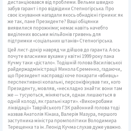
дистанціювався від проблеми. Вельми швидко
забув гарант і про відвідини Степногiрська. Про
своє існування нагадали якось обнадієні гірники: як
же так, пане Президенте? Ваші обіцянки
виявилися порожніми; немає навіть начебто
виділених восьми мільйонів гривень для
підтримки «соціальних штанів» Степногiрська.
Цей лист-докір навряд чи дійшов до гаранта. А ось
почуте власними вухами у квітні 1999 року пана
Кучму таки «дістало». Тодішній голова Василівської
райдержадміністрації Микола Єременко, гадаючи,
що Президент насправді хоче покарати «вбивць»
перспективної копальні, персоніфікував тих, кого
Президенту, мовляв, «нескладно знайти: вони там
же — тусуються, міняються, однак лишаються в
одній колоді, як гральні карти». «Виконробами
ліквідації» Таврійського ГЗК районний голова тоді
назвав Анатолія Кінаха, Валерія Мазура, першого
заступника міністра промполітики Володимира
Терещенка та ін. Леонід Кучма слухав дуже уважно.