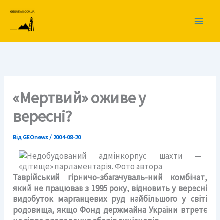
Перейти
до
вмісту
«Мертвий» оживе у
вересні?
Від
GEOnews
/
2004-08-20
Таврійський гірничо-збагачуваль-ний комбінат,
який не працював з 1995 року, відновить у вересні
видобуток марганцевих руд найбільшого у світі
родовища, якщо Фонд держмайна України втретє