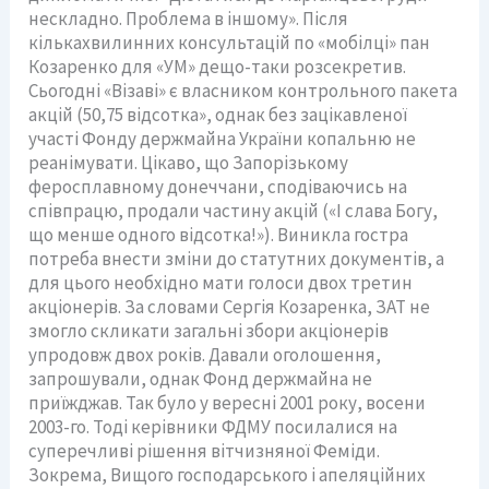
нескладно. Проблема в іншому». Після
кількахвилинних консультацій по «мобілці» пан
Козаренко для «УМ» дещо-таки розсекретив.
Сьогодні «Візаві» є власником контрольного пакета
акцій (50,75 відсотка», однак без зацікавленої
участі Фонду держмайна України копальню не
реанімувати. Цікаво, що Запорізькому
феросплавному донеччани, сподіваючись на
співпрацю, продали частину акцій («І слава Богу,
що менше одного відсотка!»). Виникла гостра
потреба внести зміни до статутних документів, а
для цього необхідно мати голоси двох третин
акціонерів. За словами Сергія Козаренка, ЗАТ не
змогло скликати загальні збори акціонерів
упродовж двох років. Давали оголошення,
запрошували, однак Фонд держмайна не
приїжджав. Так було у вересні 2001 року, восени
2003-го. Тоді керівники ФДМУ посилалися на
суперечливі рішення вітчизняної Феміди.
Зокрема, Вищого господарського і апеляційних