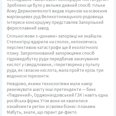
Зроблено це було у вельми дивний спосіб: тільки
йому Держкомгеології видав ліцензію на освоєння
марганцевих руд Великотокмацького родовища.
Інтереси консорціуму представляв Запорізький
феросплавний завод.
Спільної мови з «донами» запоріжці не знайшли.
Степногірці вдарили на сполох, непокоячись
перспективою катастрофи ще й екологічного
плану. Запропонований запоріжцями спосіб
гідровидобутку руди передбачав закачування
кислот у свердловини, і перетворена у пульпу
руда, як і власне кислота, мала пройти крізь три
водоносні горизонти.
Невідомо, якими технологіями мали намір
реанімувати шахту інші претенденти — банк
«Південний», Орджонікідзівський ГЗК і навіть одна
російська фірма. Утім вони не квапилися
ознайомити регіон зі своїми бізнес-планами.
Мабуть, знали, що гарант де-факто