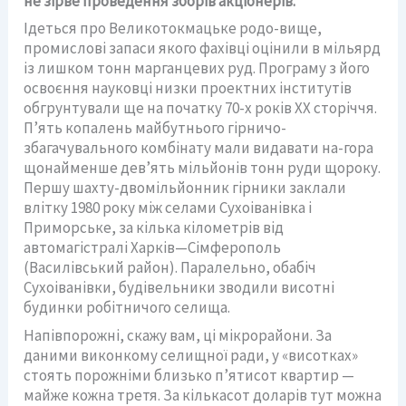
не зірве проведення зборів акціонерів.
Ідеться про Великотокмацьке родо-вище,
промислові запаси якого фахівці оцінили в мільярд
із лишком тонн марганцевих руд. Програму з його
освоєння науковці низки проектних інститутів
обгрунтували ще на початку 70-х років ХХ сторіччя.
П’ять копалень майбутнього гірничо-
збагачувального комбінату мали видавати на-гора
щонайменше дев’ять мільйонів тонн руди щороку.
Першу шахту-двомільйонник гірники заклали
влітку 1980 року між селами Сухоіванівка і
Приморське, за кілька кілометрів від
автомагістралі Харків—Сімферополь
(Василівський район). Паралельно, обабіч
Сухоіванівки, будівельники зводили висотні
будинки робітничого селища.
Напівпорожні, скажу вам, ці мікрорайони. За
даними виконкому селищної ради, у «висотках»
стоять порожніми близько п’ятисот квартир —
майже кожна третя. За кількасот доларів тут можна