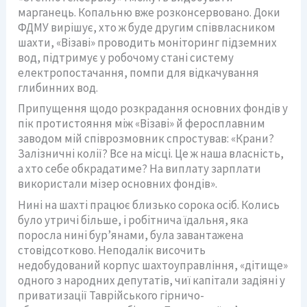
марганець. Копальню вже розконсервовано. Доки
ФДМУ вирішує, хто ж буде другим співвласником
шахти, «Візаві» проводить моніторинг підземних
вод, підтримує у робочому стані систему
електропостачання, помпи для відкачування
глибинних вод.
Припущення щодо розкрадання основних фондів у
пік протистояння між «Візаві» й феросплавним
заводом мій співрозмовник спростував: «Крани?
Залізничні колії? Все на місці. Це ж наша власність,
а хто себе обкрадатиме? На виплату зарплати
використали мізер основних фондів».
Нині на шахті працює близько сорока осіб. Колись
було утричі більше, і робітнича їдальня, яка
поросла нині бур’янами, була завантажена
стовідсотково. Неподалік височить
недобудований корпус шахтоуправління, «дітище»
одного з народних депутатів, чиї капітали задіяні у
приватизації Таврійського гірничо-