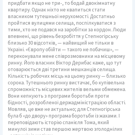
придбати якщо не три-, то бодай двокімнатну
квартиру. Однак ніхто не квапиться стати
власником тутешньої нерухомості. Достатньо
пройтися вулицями селища, поспілкуватися з
тими, хто не подався на заробітки за кордон. Люди
впевнені, що рівень безробіття у Степногірську
близько 30 відсотків, — найвищий не тільки в
Україні. «Європу обійти — такого не побачиш», —
переконували мене співрозмовники на місцевому
ринку. Його власник Віктор Дерибас каже, що тут
отоварюється дві третини мешканців селища.
Кількість робочих місць на цьому ринку — близько
сорока. Тутешнього ринку вистачає, бо купівельна
спроможність місцевих жителів вельми обмежена.
Вони кепкують з програми боротьби проти
бідності, розробленої держадміністрацією області.
Мовляв, це вже не актуально; для Степногірська
була б «до двору» програма боротьби із жахами. І
переповідають історію спанієля Тома, який
минулої зими став першою жертвою зголоднілих