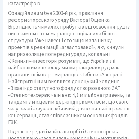
катастрофою.
Обнадійливим був 2000-й рік, правління
реформаторського уряду Віктора Ющенка.
Вірогідність чималих прибутків від освоєння руд із
високим вмістом марганцю зацікавила бізнес-
структури. Уже навесні столиця мала низку
проектів з реанімації «згвалтованої», яку кинули
напризволяще попередні уряди, копальні.
«Женихи»-інвестори розуміли, що Україна з її
найбільшими покладами марганцевих руд має
припинити імпорт марганцю з Габона і Австралії.
Найспритнішим виявився донецький холдинг
«Візаві»:до статутного фонду створюваного ЗАТ
«Степнотехсервіс» він вніс 4,1 мільйона гривень, і в
тандемі з місцевим держпідприємством, що свого
часу реалізовувало вбивчий для копальні проект її
консервації, став співвласником основних фондів
ГЗК.
Під час передачі майна на орбіті Степногірська
несподівано «засвітився» консорціум «Металургія».