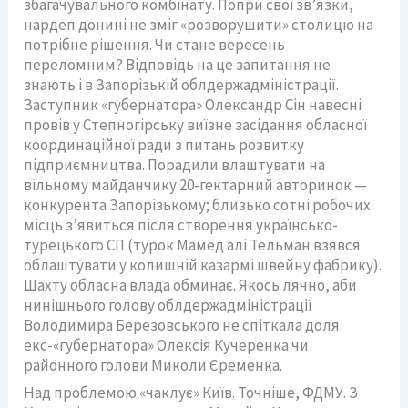
збагачувального комбінату. Попри свої зв’язки,
нардеп донині не зміг «розворушити» столицю на
потрібне рішення. Чи стане вересень
переломним? Відповідь на це запитання не
знають і в Запорізькій облдержадміністрації.
Заступник «губернатора» Олександр Сін навесні
провів у Степногірську виїзне засідання обласної
координаційної ради з питань розвитку
підприємництва. Порадили влаштувати на
вільному майданчику 20-гектарний авторинок —
конкурента Запорізькому; близько сотні робочих
місць з’явиться після створення українсько-
турецького СП (турок Мамед алі Тельман взявся
облаштувати у колишній казармі швейну фабрику).
Шахту обласна влада обминає. Якось лячно, аби
нинішнього голову облдержадміністрації
Володимира Березовського не спіткала доля
екс-«губернатора» Олексія Кучеренка чи
районного голови Миколи Єременка.
Над проблемою «чаклує» Київ. Точніше, ФДМУ. З