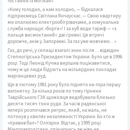
«останніх із могікан».
«Кому голодно, а нам холодно, — бідкалася
підприємець Світлана Янчаускас. — Свою квартиру
ми опалюємо електрообігрівачами, а комунальна
служба нарощує «борги»! І за куб води тариф — «з
пальця висмоктаний»: дві гривні. Це втричі
дорожче, аніж у Запоріжжі. За газ уже мовчимо…»
Газ, до речі, у селищі взагалі зник після… відвідин
Степногірська Президентом України. Було це в 1996
році. Тоді Леонід Кучма вирішив поцікавитися,
чому ж це люди бідують на мільярдних покладах
марганцевих руд.
Ще в лютому 1981 року було піднято на-гора першу
вагонетку. За кілька років по тому гірники
Таврійського ГЗК щомісяця видобували близько
десяти тисяч тонн руди. За часів радянської
імперії розпочався регрес, який, на жаль, не
потонув у хвилях незалежності України. Бо хто ж
«правив бал»? Олігархи. Відтак, у 1995 році
Мінпромполітики, опікуючись аж ніяк не