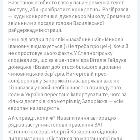
Наостанок особисто взяв у пана Єременка текст
виступу, аби «розібратися конкретно». Розібрався
— куди конкретніше: дуже скоро Миколу Єременка
звільнили з посади голови Василівської
райдержадміністрації.
Нині від згадки про свій «нахабний наїв» Микола
Іванович відмахується («Не треба про це!»). Хоча й
не спростовує цього факту. У Степногірську
сподівалися, що за віце-прем’єра Віталія Гайдука
донецьке «Візаві» доб’ється більшого в доланні
чиновницьких бар’єрів. На черговій прес-
конференції у Запоріжжі глава держави вже не
зізнавався у своїй необізнаності з приводу того,
коли ж Україна перестане імпортувати те, чого за
кілька десятків кілометрів від Запоріжжя — усім
європам на заздрість.
А й справді, коли ж? На запитання автора цих
рядків заступник голови правління ЗАТ
«Степнотехсервіс» Сергій Козаренко відповів
дипломатично: «Дістатися до марганцевої руди