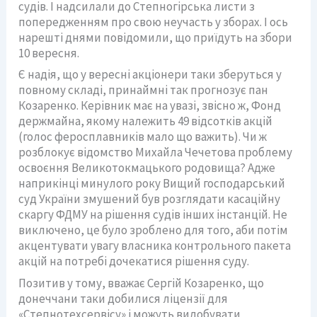
судів. І надсилали до Степногірська листи з
попередженням про свою неучасть у зборах. І ось
нарешті днями повідомили, що приїдуть на збори
10 вересня.
Є надія, що у вересні акціонери таки зберуться у
повному складі, принаймні так прогнозує пан
Козаренко. Керівник має на увазі, звісно ж, Фонд
держмайна, якому належить 49 відсотків акцій
(голос феросплавників мало що важить). Чи ж
розблокує відомство Михайла Чечетова проблему
освоєння Великотокмацького родовища? Адже
наприкінці минулого року Вищий господарський
суд України змушений був розглядати касаційну
скаргу ФДМУ на рішення судів інших інстанцій. Не
виключено, це було зроблено для того, аби потім
акцентувати увагу власника контрольного пакета
акцій на потребі дочекатися рiшення суду.
Позитив у тому, вважає Сергій Козаренко, що
донеччани таки добилися ліцензії для
«Степнотехсервісу» і можуть видобувати