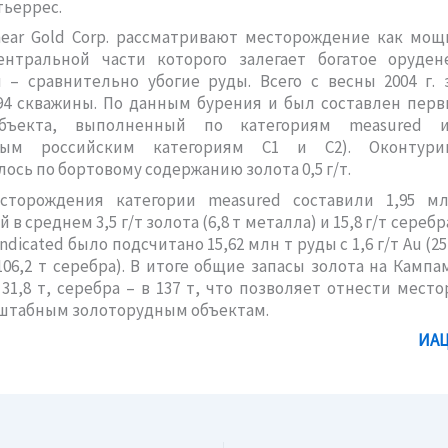
тьеррес.
near Gold Corp. рассматривают месторождение как мо
ентральной части которого залегает богатое оруден
 – сравнительно убогие руды. Всего с весны 2004 г. 
94 скважины. По данным бурения и был составлен перв
объекта, выполненный по категориям measured и 
чным российским категориям С1 и С2). Оконтури
ось по бортовому содержанию золота 0,5 г/т.
сторождения категории measured составили 1,95 м
в среднем 3,5 г/т золота (6,8 т металла) и 15,8 г/т серебра 
ndicated было подсчитано 15,62 млн т руды с 1,6 г/т Au (25
 (106,2 т серебра). В итоге общие запасы золота на Камп
31,8 т, серебра – в 137 т, что позволяет отнести мест
штабным золоторудным объектам.
ИАЦ