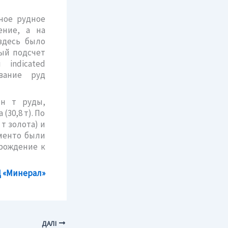
щное рудное
ение, а на
здесь было
ый подсчет
indicated
вание руд
лн т руды,
(30,8 т). По
 т золота) и
аменто были
орождение к
 «Минерал»
ДАЛІ