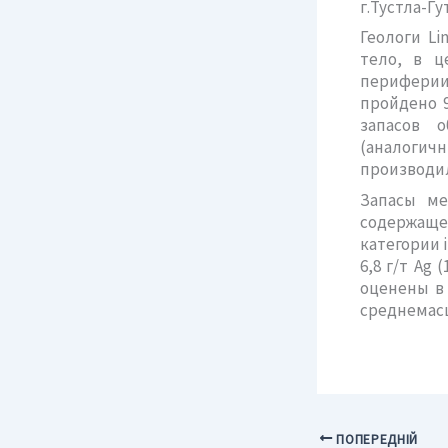
г.Тустла-Гу
Геологи Li
тело, в ц
периферии
пройдено 
запасов 
(аналоги
производил
Запасы ме
содержащей 
категории i
6,8 г/т Ag
оценены в 
среднемас
ПОПЕРЕДНІЙ