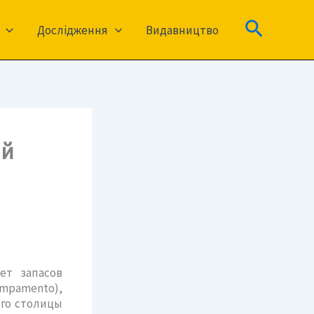
Пошук
Дослідження
Видавництво
ый
ет запасов
amento),
его столицы