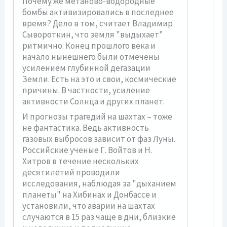
Почему же метаново-водородные
бомбы активизировались в последнее
время? Дело в том, считает Владимир
Сывороткин, что земля "выдыхает"
ритмично. Конец прошлого века и
начало нынешнего были отмечены
усилением глубинной дегазации
Земли. Есть на это и свои, космические
причины. В частности, усиление
активности Солнца и других планет.
И прогнозы трагедий на шахтах – тоже
не фантастика. Ведь активность
газовых выбросов зависит от фаз Луны.
Российские ученые Г. Войтов и Н.
Хитров в течение нескольких
десятилетий проводили
исследования, наблюдая за "дыханием
планеты" на Хибинах и Донбассе и
установили, что аварии на шахтах
случаются в 15 раз чаще в дни, близкие