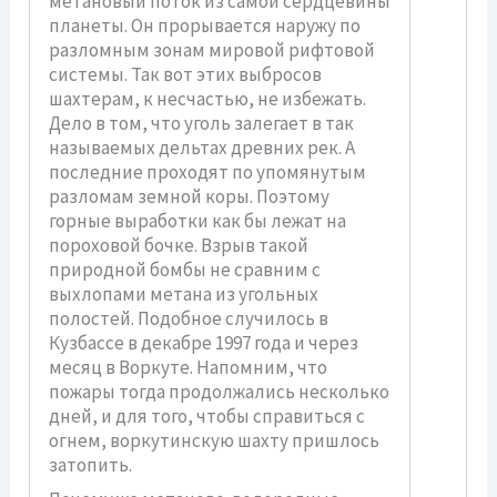
метановый поток из самой сердцевины
планеты. Он прорывается наружу по
разломным зонам мировой рифтовой
системы. Так вот этих выбросов
шахтерам, к несчастью, не избежать.
Дело в том, что уголь залегает в так
называемых дельтах древних рек. А
последние проходят по упомянутым
разломам земной коры. Поэтому
горные выработки как бы лежат на
пороховой бочке. Взрыв такой
природной бомбы не сравним с
выхлопами метана из угольных
полостей. Подобное случилось в
Кузбассе в декабре 1997 года и через
месяц в Воркуте. Напомним, что
пожары тогда продолжались несколько
дней, и для того, чтобы справиться с
огнем, воркутинскую шахту пришлось
затопить.