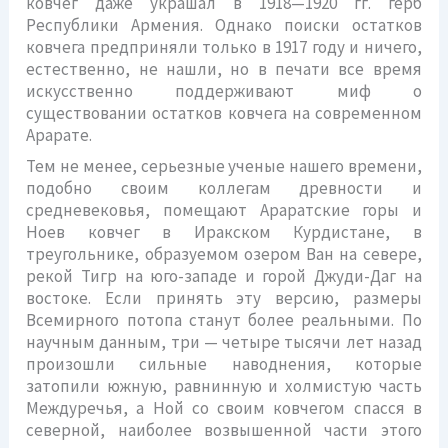
ковчег даже украшал в 1918—1920 гг. герб
Республики Армения. Однако поиски остатков
ковчега предприняли только в 1917 году и ничего,
естественно, не нашли, но в печати все время
искусственно поддерживают миф о
существовании остатков ковчега на современном
Арарате.
Тем не менее, серьезные ученые нашего времени,
подобно своим коллегам древности и
средневековья, помещают Араратские горы и
Ноев ковчег в Иракском Курдистане, в
треугольнике, образуемом озером Ван на севере,
рекой Тигр на юго-западе и горой Джуди-Даг на
востоке. Если принять эту версию, размеры
Всемирного потопа станут более реальными. По
научным данным, три — четыре тысячи лет назад
произошли сильные наводнения, которые
затопили южную, равнинную и холмистую часть
Междуречья, а Ной со своим ковчегом спасся в
северной, наиболее возвышенной части этого