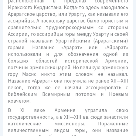
расположенная в пределах современного
Иракского Курдистана. Когда-то здесь находилось
Араратское царство, или Урарту, как называли его
ассирийцы. А поскольку царство было гористым и
сравнительно труднопроходимым со стороны
Ассирии, то ассирийцы горы между Урарту и своей
страной называли Урартийскими (Араратскими)
горами. Название «Арарат» или «Айрарат»
использовали и для обозначения одной из
больших областей исторической Армении,
вотчины армянских царей. Но великую армянскую
гору Масис никто этим словом не называл.
Название «Арарат» она получила не ранее XII—XIII
веков, тогда же ее начали ассоциировать с
библейским Всемирным потопом и Ноевым
ковчегом.
В XI веке Армения утратила свою
государственность, а в XII—XIII вв. сюда зачастили
католические миссионеры. Пораженные
величественным видом горы, они название