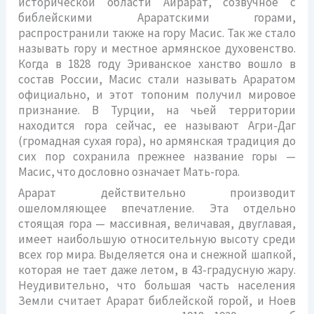
исторической области Айрарат, созвучное с
библейскими Араратскими горами,
распространили также на гору Масис. Так же стало
называть гору и местное армянское духовенство.
Когда в 1828 году Эриванское ханство вошло в
состав России, Масис стали называть Араратом
официально, и этот топоним получил мировое
признание. В Турции, на чьей территории
находится гора сейчас, ее называют Агри-Даг
(громадная сухая гора), но армянская традиция до
сих пор сохранила прежнее название горы —
Масис, что дословно означает Мать-гора.
Арарат действительно производит
ошеломляющее впечатление. Эта отдельно
стоящая гора — массивная, величавая, двуглавая,
имеет наибольшую относительную высоту среди
всех гор мира. Выделяется она и снежной шапкой,
которая не тает даже летом, в 43-градусную жару.
Неудивительно, что большая часть населения
Земли считает Арарат библейской горой, и Ноев