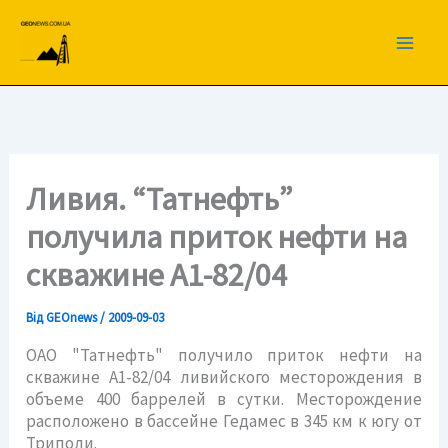
Перейти
до
вмісту
Ливия. “Татнефть”
получила приток нефти на
скважине A1-82/04
Від
GEOnews
/
2009-09-03
ОАО "Татнефть" получило приток нефти на
скважине A1-82/04 ливийского месторождения в
объеме 400 баррелей в сутки. Месторождение
расположено в бассейне Гедамес в 345 км к югу от
Триполи.