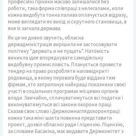
професійні гірники масово залишалися без
роботи, така форма співпраці з нелегалами, коли
кожна видобута тонна палива оплачується відразу,
може виглядати як вихід зі скрутного становища, в
яке їх загнала держава.
Як це не дивно звучить, обласна
держадміністрація вирішила не застосовувати
політику "держать и не пущать". Натомість
виникла ідея впорядкувати самодіяльну
видобувну промисловість. Планується провести
тендер на право розробляти напіввідкриті
родовища, в якому перевага буде віддана тим
фірмам, хто запропонує найкращі показники своєї
участі в соціальних програмах місцевих органів
влади. Звичайно, сплачуватимуться всі податки і
виконуватимуться всі закони охорони праці.
Сказав своє слово і Держкомнаглядохоронпраці:
кожна така міні-шахта повинна представити
проект, дозвіл обласної ради і ліцензію. Ліцензію,
за словами Басакіна, має видавати Держкомітет з