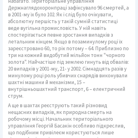
набагато. Територіальне управління
Держнаглядохоронпраці зафіксувало 96 смертей, а
в 2001-му їх було 102. Як і слід було очікувати,
абсолютну першість у такій сумній статистиці
веде вугільна промисловість. У ній навіть
спостерігається певне зростання випадків з
летальним кінцем. Якщо в позаминулому році їх
зареєстровано 60, то рік потому – 64. Приблизно по
три на кожний видобутий мільйон тонн "чорного
золота". Найчастіше під землею гинуть від обвалів:
20 випадків у 2001-му, 21- у 2002. Сімнадцять разів у
минулому році роль убивчих снарядів виконували
шахтні машини й механізми, 15 –
внутрішньошахтний транспорт, 6 – електричний
струм.
А ще в шахтах реєструють такий різновид
нещасних випадків, як природна смерть на
робочому місці. Начальник територіального
управління Георгій Басакін особливо підкреслив,
що подібним привілеєм користуються лише