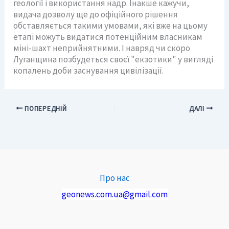
геології і використання надр. Інакше кажучи,
видача дозволу ще до офіційного рішення
обставляється такими умовами, які вже на цьому
етапі можуть видатися потенційним власникам
міні-шахт неприйнятними. І навряд чи скоро
Луганщина позбудеться своєї "екзотики" у вигляді
копалень доби заснування цивілізації.
ПОПЕРЕДНІЙ
ДАЛІ
Про нас
geonews.com.ua@gmail.com