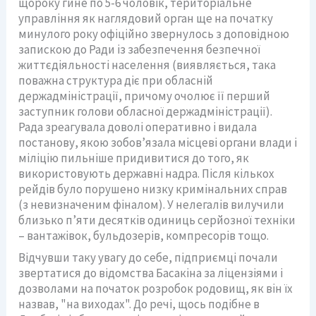
щороку гине по 5-6 чоловік, територіальне
управління як наглядовий орган ще на початку
минулого року офіційно звернулось з доповідною
запискою до Ради із забезпечення безпечної
життєдіяльності населення (виявляється, така
поважна структура діє при обласній
держадміністрації, причому очолює її перший
заступник голови обласної держадміністрації).
Рада зреагувала доволі оперативно і видала
постанову, якою зобов’язала місцеві органи влади і
міліцію пильніше придивитися до того, як
використовують державні надра. Після кількох
рейдів було порушено низку кримінальних справ
(з невизначеним фіналом). У нелегалів вилучили
близько п’яти десятків одиниць серйозної техніки
– вантажівок, бульдозерів, компресорів тощо.
Відчувши таку увагу до себе, підприємці почали
звертатися до відомства Басакіна за ліцензіями і
дозволами на початок розробок родовищ, як він їх
назвав, "на виходах". До речі, щось подібне в