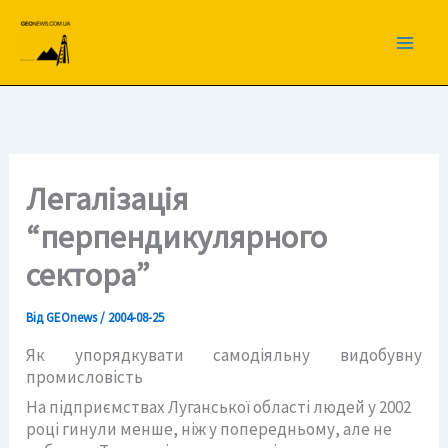
Перейти
до
вмісту
Легалізація
“перпендикулярного
сектора”
Від
GEOnews
/
2004-08-25
Як упорядкувати самодіяльну видобувну
промисловість
На підприємствах Луганської області людей у 2002
році гинули менше, ніж у попередньому, але не