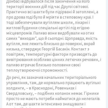
Донбасі відбувалося після закінчення на його
території воєнних дій під час Другої світової.
Практично всі шахти були підірвані й затоплені, а
про дрова годі було й мріяти в степовому краї. І
тоді забезпечували вугіллям школи, лікарні і
житлові будинки спеціальні артілі під егідою
місцевпромів. Паливо вони видобували на отих
самих "виходах", що й сьогодні. Щоправда, якість
вугілля, яке лежить близько до поверхні, вкрай
низька, стверджує Георгій Басакін. Контакт з
повітрям, температурні фактори призводять до
вивітрювання особливо цінних летючих речовин, і
паливо втрачає близько половини своєї
теплоутворюючої спроможності.
До речі, як зазначив начальник територіального
управління, там, де нормально працюють вугільні
холдинги, – в Краснодоні, Ровеньках і
Свердловську, – подібних копанок немає. Гірники
просто не мають потреби найматися до нелегалів.
А от там, де шахти інтенсивно знищували і