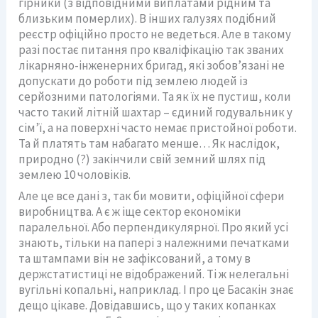
гірники (з відповідними виплатами рідним та
близьким померлих). В інших галузях подібний
реєстр офіційно просто не ведеться. Але в такому
разі постає питання про кваліфікацію так званих
лікарняно-інженерних бригад, які зобов’язані не
допускати до роботи під землею людей із
серйозними патологіями. Та як їх не пустиш, коли
часто такий літній шахтар – єдиний годувальник у
сім’ї, а на поверхні часто немає пристойної роботи.
Та й платять там набагато менше… Як наслідок,
природно (?) закінчили свій земний шлях під
землею 10 чоловіків.
Але це все дані з, так би мовити, офіційної сфери
виробництва. А є ж іще сектор економіки
паралельної. Або перпендикулярної. Про який усі
знають, тільки на папері з належними печатками
та штампами він не зафіксований, а тому в
держстатистиці не відображений. Ті ж нелегальні
вугільні копальні, наприклад. І про це Басакін знає
дещо цікаве. Довідавшись, що у таких копанках