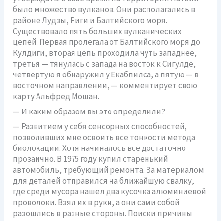
было множество вулканов. Они располагались в
районе Лудзы, Риги и Балтийского моря.
Существовало пять больших вулканических
цепей. Первая пролегала от Балтийского моря до
Кулдиги, вторая цепь проходила чуть западнее,
третья — тянулась с запада на восток к Сигулде,
четвертую я обнаружил у Екабпилса, а пятую — в
восточном направлении, — комментирует свою
карту Альфред Мошан.
— И каким образом вы это определили?
— Развитием у себя сенсорных способностей,
позволивших мне освоить все тонкости метода
биолокации. Хотя начиналось все достаточно
прозаично. В 1975 году купил старенький
автомобиль, требующий ремонта. За материалом
для деталей отправился на ближайшую свалку,
где среди мусора нашел два кусочка алюминиевой
проволоки. Взял их в руки, а они сами собой
разошлись в разные стороны. Поиски причины