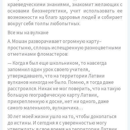
краеведческими знаниями, знакомит желающих с
основами биоэнергетики, учит использовать ее
возможности на благо здоровья людей и собирает
вокруг себя толпы любопытных.
Все мы на вулкане
А. Мошан разворачивает огромную карту–
простыню, сплошь испещренную разноцветными
отметинами фломастеров:
— Когда я был еще школьником, то навсегда
запомнил один урок своего учителя,
утверждавшего, что на территории Латвии
вулканов никогда не было. Помню, я тогда даже
расстроился. Никак не мог поверить, что на такую
большую географическую карту Латвии,
прикрепленную к доске, нет ни одного, даже
самого маленького, вулканчика…
30 лет моей жизни ушло на то, чтобы докопаться
до истины. И сегодня я с уверенностью могу
утверждать: в свое время на территории Латвии