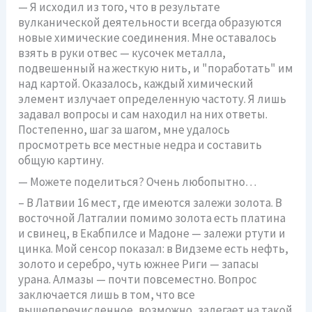
— Я исходил из того, что в результате
вулканической деятельности всегда образуются
новые химические соединения. Мне оставалось
взять в руки отвес — кусочек металла,
подвешенный на жесткую нить, и "поработать" им
над картой. Оказалось, каждый химический
элемент излучает определенную частоту. Я лишь
задавал вопросы и сам находил на них ответы.
Постепенно, шаг за шагом, мне удалось
просмотреть все местные недра и составить
общую картину.
— Можете поделиться? Очень любопытно…
– В Латвии 16 мест, где имеются залежи золота. В
восточной Латгалии помимо золота есть платина
и свинец, в Екабпилсе и Мадоне — залежи ртути и
цинка. Мой сенсор показал: в Видземе есть нефть,
золото и серебро, чуть южнее Риги — запасы
урана. Алмазы — почти повсеместно. Вопрос
заключается лишь в том, что все
вышеперечисленное, возможно, залегает на такой