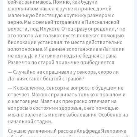
сейчас занимаюсь. Помню, как будучи
школьником нашел в ручье и принес домой
маленькую блестящую крупинку размером с
зерно. Мы с семьей тогда жили в Пилскалнской
волости, под Илуксте. Отец сразу определил, что
это золото. А я только спустя полвека с помощью
биолокации установил: те места действительно
золотоносные. И данная золотая жила в Латгалии
не одна. Да и Латвия отнюдь не бедная страна.
Разве что по старой привычке прибедняется.
— Случайно не спрашивали у сенсора, скоро ли
Латвия станет богатой страной?
— К сожалению, сенсор на вопросы о будущем не
отвечает. Можно спрашивать только о прошлом и
о настоящем. Маятник прекрасно отвечает на
вопросы о состоянии здоровья, с его помощью
можно излечить многие заболевания. Особенно на
начальной стадии.
Слушаю увлеченный рассказ Альфреда Язеповича