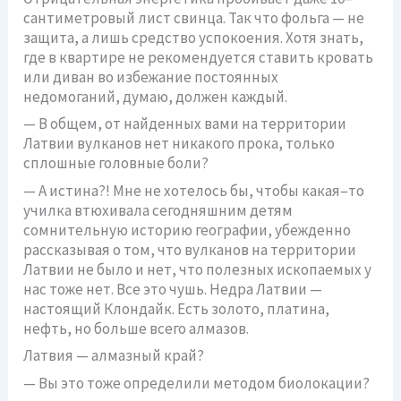
сантиметровый лист свинца. Так что фольга — не
защита, а лишь средство успокоения. Хотя знать,
где в квартире не рекомендуется ставить кровать
или диван во избежание постоянных
недомоганий, думаю, должен каждый.
— В общем, от найденных вами на территории
Латвии вулканов нет никакого прока, только
сплошные головные боли?
— А истина?! Мне не хотелось бы, чтобы какая–то
училка втюхивала сегодняшним детям
сомнительную историю географии, убежденно
рассказывая о том, что вулканов на территории
Латвии не было и нет, что полезных ископаемых у
нас тоже нет. Все это чушь. Недра Латвии —
настоящий Клондайк. Есть золото, платина,
нефть, но больше всего алмазов.
Латвия — алмазный край?
— Вы это тоже определили методом биолокации?