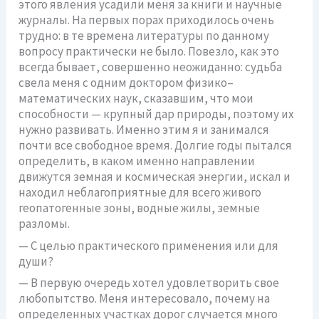
этого явления усадили меня за книги и научные
журналы. На первых порах приходилось очень
трудно: в те времена литературы по данному
вопросу практически не было. Повезло, как это
всегда бывает, совершенно неожиданно: судьба
свела меня с одним доктором физико–
математических наук, сказавшим, что мои
способности — крупный дар природы, поэтому их
нужно развивать. Именно этим я и занимался
почти все свободное время. Долгие годы пытался
определить, в каком именно направлении
движутся земная и космическая энергии, искал и
находил неблагоприятные для всего живого
геопатогенные зоны, водные жилы, земные
разломы.
— С целью практического применения или для
души?
— В первую очередь хотел удовлетворить свое
любопытство. Меня интересовало, почему на
определенных участках дорог случается много