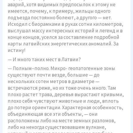
аварий, хотя видимых предпосылок к этому не
имеется, почему, к примеру, жильцы одного
подъезда постоянно болеют, а другого — нет.
Исходил с биорамками в руках сотни километров,
выслушал массу интересных историй и легенд и в
конце концов, уселся за составление подробной
карты латвийских энергетических аномалий. За
истину!
— И много таких мест в Латвии?
— Полным–полно. Микро- геопатогенные зоны
существуют почти везде, большие — до
нескольких сотен метров в диаметре —
встречаются реже, но их тоже очень много. Там
плохо растет трава, деревья вырастают кривыми,
плохо себя чувствуют животные и люди, вплоть
до потери ориентации. Характерная особенность,
объединяющая все эти объекты, — они
расположены либо на месте земных разломов,
либо на некогда существовавшем вулкане,