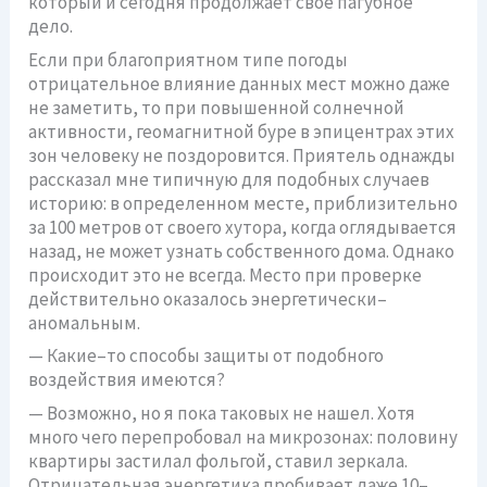
который и сегодня продолжает свое пагубное
дело.
Если при благоприятном типе погоды
отрицательное влияние данных мест можно даже
не заметить, то при повышенной солнечной
активности, геомагнитной буре в эпицентрах этих
зон человеку не поздоровится. Приятель однажды
рассказал мне типичную для подобных случаев
историю: в определенном месте, приблизительно
за 100 метров от своего хутора, когда оглядывается
назад, не может узнать собственного дома. Однако
происходит это не всегда. Место при проверке
действительно оказалось энергетически–
аномальным.
— Какие–то способы защиты от подобного
воздействия имеются?
— Возможно, но я пока таковых не нашел. Хотя
много чего перепробовал на микрозонах: половину
квартиры застилал фольгой, ставил зеркала.
Отрицательная энергетика пробивает даже 10–