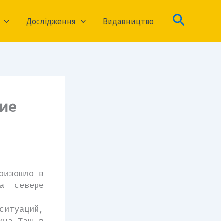
Пошук
Дослідження
Видавництво
ие
оизошло в
а севере
итуаций,