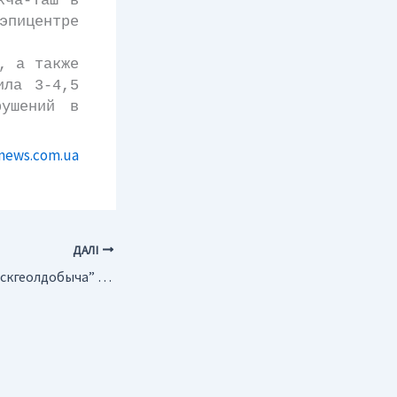
кча-Таш в
пицентре
, а также
ила 3-4,5
рушений в
news.com.ua
ДАЛІ
Россия. “Архангельскгеолдобыча” активно ведет ГРР за счет собственных средств