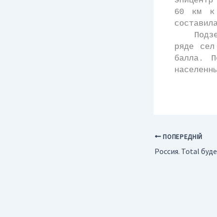
эпицентр
60 км к
составил
Подземны
ряде сел
балла. П
населенн
ПОПЕРЕДНІЙ