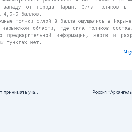
 землетрясения располагался на склоне горы А
 западу от города Нарын. Сила толчков в э
а 4,5-5 баллов.
е толчки силой 3 балла ощущались в Нарыне
 Нарынской области, где сила толчков состав
о предварительной информации, жертв и раз
ых пунктах нет.
Mig
Россия. Total будет принимать участие в геологоразведке российских месторождений