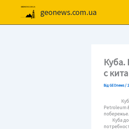
Перейти
до
geonews.com.ua
вмісту
Куба.
с кит
Від
GEOnews
/
2
Куба сооб
Petroleum 
побережье.
Куба добыв
потребност