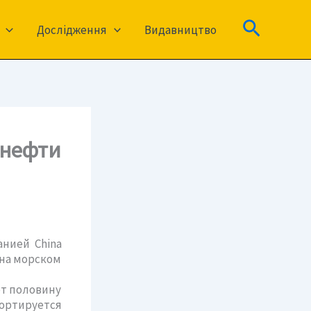
Пошук
Дослідження
Видавництво
 нефти
нией Сhina
 на морском
ет половину
портируется