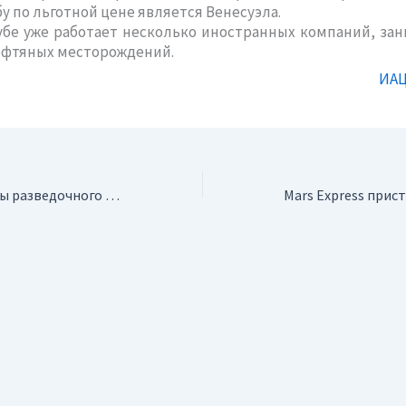
бу по льготной цене является Венесуэла.
же работает несколько иностранных компаний, за
ефтяных месторождений.
ИАЦ
Гайяна. Результаты разведочного бурения на золоторудном месторождении Аврора