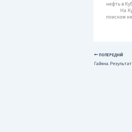
нефть в Ку
На Кубе у
поиском н
ПОПЕРЕДНІЙ