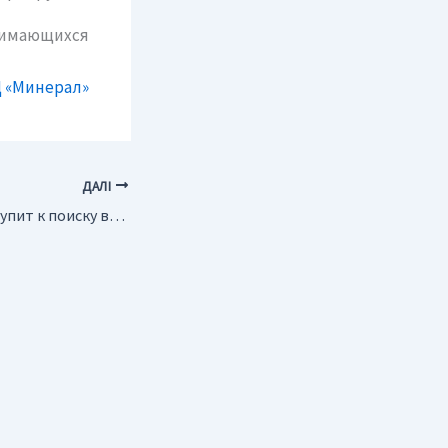
нимающихся
 «Минерал»
ДАЛІ
Mars Express приступит к поиску воды под поверхностью Марса