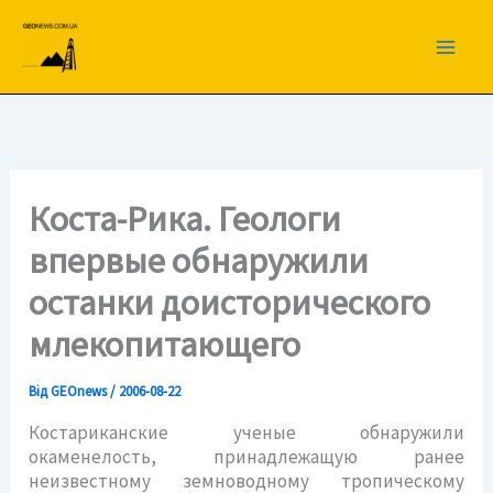
Перейти
до
вмісту
Коста-Рика. Геологи
впервые обнаружили
останки доисторического
млекопитающего
Від
GEOnews
/
2006-08-22
Костариканские ученые обнаружили
окаменелость, принадлежащую ранее
неизвестному земноводному тропическому