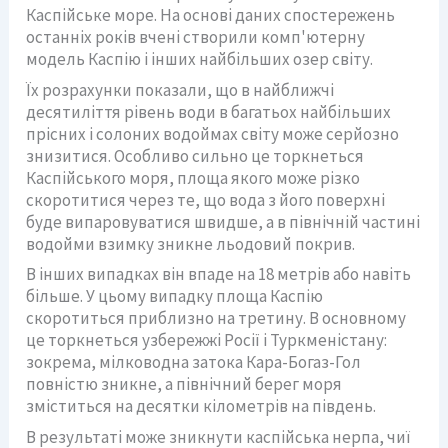
Каспійське море. На основі даних спостережень
останніх років вчені створили комп'ютерну
модель Каспію і інших найбільших озер світу.
Їх розрахунки показали, що в найближчі
десятиліття рівень води в багатьох найбільших
прісних і солоних водоймах світу може серйозно
знизитися. Особливо сильно це торкнеться
Каспійського моря, площа якого може різко
скоротитися через те, що вода з його поверхні
буде випаровуватися швидше, а в північній частині
водойми взимку зникне льодовий покрив.
В інших випадках він впаде на 18 метрів або навіть
більше. У цьому випадку площа Каспію
скоротиться приблизно на третину. В основному
це торкнеться узбережжі Росії і Туркменістану:
зокрема, мілководна затока Кара-Богаз-Гол
повністю зникне, а північний берег моря
зміститься на десятки кілометрів на південь.
В результаті може зникнути каспійська нерпа, чиї