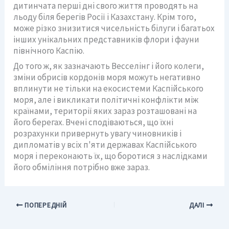
дитинчата перші дні свого життя проводять на
льоду біля берегів Росії і Казахстану. Крім того,
може різко знизитися чисельність білуги і багатьох
інших унікальних представників флори і фауни
північного Каспію.
До того ж, як зазначають Весселінг і його колеги,
зміни обрисів кордонів моря можуть негативно
вплинути не тільки на екосистеми Каспійського
моря, але і викликати політичні конфлікти між
країнами, території яких зараз розташовані на
його берегах. Вчені сподіваються, що їхні
розрахунки привернуть увагу чиновників і
дипломатів у всіх п'яти державах Каспійського
моря і переконають їх, що боротися з наслідками
його обміління потрібно вже зараз.
ПОПЕРЕДНІЙ
ДАЛІ