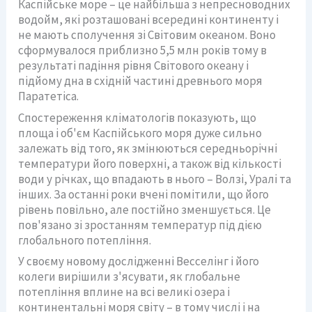
Каспійське море – це найбільша з непресноводних
водойм, які розташовані всередині континенту і
не мають сполучення зі Світовим океаном. Воно
сформувалося приблизно 5,5 млн років тому в
результаті падіння рівня Світового океану і
підйому дна в східній частині древнього моря
Паратетіса.
Спостереження кліматологів показують, що
площа і об'єм Каспійського моря дуже сильно
залежать від того, як змінюються середньорічні
температури його поверхні, а також від кількості
води у річках, що впадають в нього – Волзі, Уралі та
інших. За останні роки вчені помітили, що його
рівень повільно, але постійно зменшується. Це
пов'язано зі зростанням температур під дією
глобального потепління.
У своєму новому дослідженні Весселінг і його
колеги вирішили з'ясувати, як глобальне
потепління вплине на всі великі озера і
континентальні моря світу – в тому числі і на