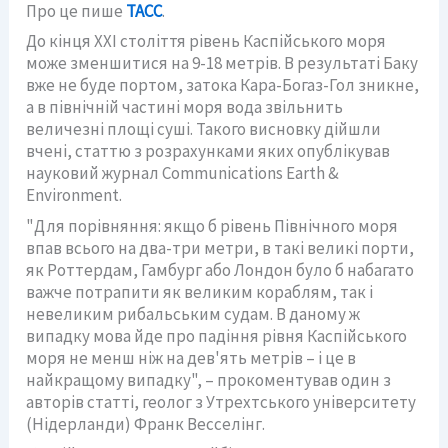
Про це пише
ТАСС
.
До кінця XXI століття рівень Каспійського моря
може зменшитися на 9-18 метрів. В результаті Баку
вже не буде портом, затока Кара-Богаз-Гол зникне,
а в північній частині моря вода звільнить
величезні площі суші. Такого висновку дійшли
вчені, статтю з розрахунками яких опублікував
науковий журнал Communications Earth &
Environment.
"Для порівняння: якщо б рівень Північного моря
впав всього на два-три метри, в такі великі порти,
як Роттердам, Гамбург або Лондон було б набагато
важче потрапити як великим кораблям, так і
невеликим рибальським судам. В даному ж
випадку мова йде про падіння рівня Каспійського
моря не менш ніж на дев'ять метрів – і це в
найкращому випадку", – прокоментував один з
авторів статті, геолог з Утрехтського університету
(Нідерланди) Франк Весселінг.