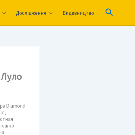
Пошук
Дослідження
Видавництво
 Луло
pa Diamond
че,
астная
спешно
на