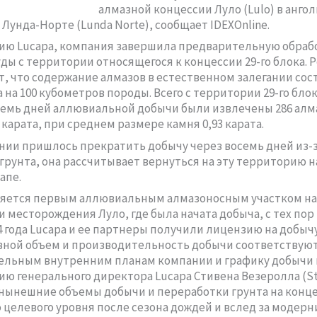
алмазной концессии Луло (Lulo) в анго
Лунда-Норте (Lunda Norte), сообщает IDEXOnline.
ию Lucapa, компания завершила предварительную обраб
ды с территории относящегося к концессии 29-го блока. 
, что содержание алмазов в естественном залегании сос
а на 100 кубометров породы. Всего с территории 29-го блок
емь дней аллювиальной добычи были извлечены 286 ал
 карата, при среднем размере камня 0,93 карата.
нии пришлось прекратить добычу через восемь дней из-
грунта, она рассчитывает вернуться на эту территорию н
апе.
ляется первым аллювиальным алмазоносным участком на
 месторождения Луло, где была начата добыча, с тех пор 
4 года Lucapa и ее партнеры получили лицензию на добыч
евной объем и производительность добычи соответствую
льным внутренним планам компании и графику добычи н
ию генерального директора Lucapa Стивена Везеролла (S
, нынешние объемы добычи и переработки грунта на конц
 целевого уровня после сезона дождей и вслед за модер