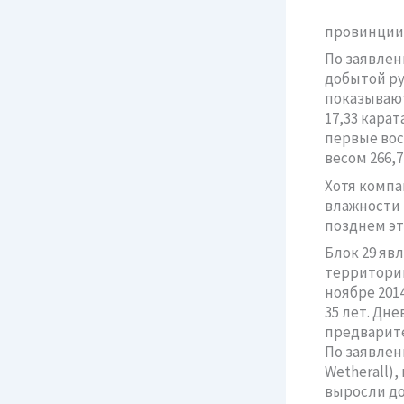
провинции 
По заявлен
добытой ру
показывают
17,33 карат
первые вос
весом 266,7
Хотя компа
влажности 
позднем эт
Блок 29 яв
территории
ноябре 201
35 лет. Дн
предварите
По заявлен
Wetherall)
выросли до