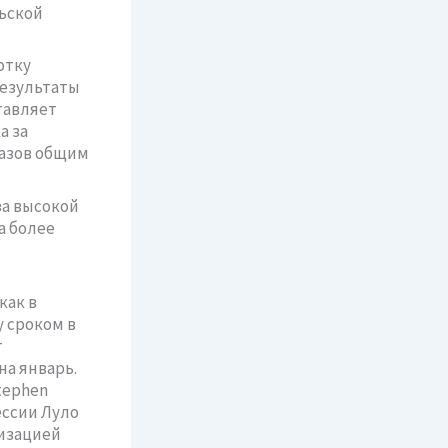
льской
отку
Результаты
тавляет
а за
мазов общим
за высокой
а более
как в
у сроком в
т
а январь.
tephen
ессии Луло
низацией