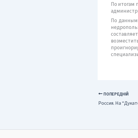
По итогам 
администра
По данным
недрополь
составляет
возмести
проигнори
специализи
ПОПЕРЕДНІЙ