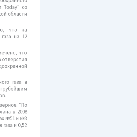
хранного
n Today" со
ой области
о, что на
газа на 12
мечено, что
з отверстия
доохранной
ого газа в
 грубейшим
ов.
ерное. "По
гана в 2008
нах №51 и №3
газа и 0,52