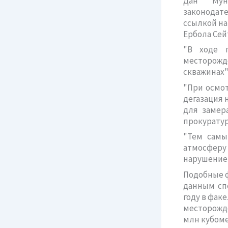
Дан Мун
законодате
ссылкой н
Ербола Сей
"В ходе 
месторожд
скважинах",
"При осмот
дегазация 
для замер
прокуратур
"Тем самы
атмосферу
нарушением
Подобные 
данным спе
году в факе
месторожде
млн кубоме