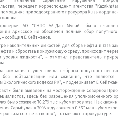
ай" выявлены серьезные нарушения природоо
льства, передает корреспондент агентства "Kazakhsta
а помощника природоохранного прокурора Кызылординск
тжанова.
проверки АО "СНПС Ай-Дан Мунай" было выявлен
ении Арысское не обеспечен полный сбор попутного 
 – сообщил Е. Сейтжанов.
ре накопительных емкостей для сбора нефти и газа за
нефти и сброс газа в окружающую среду, происходит чере
а уровня жидкости", – отметил представитель приро
ы.
м компания осуществляла выбросы попутного нефтян
 без нейтрализации или сжигания, что является
 Экологического кодекса РК", – подчеркивает Е. Сейтжан
факты были выявлены на месторождении Северное Приоз
циалистов, здесь без разрешения уполномоченного ор
лах было сожжено 76,279 тыс. кубометров газа. На скважи
ния Сарыбулак в 2008 году сожжено 0,367 млн кубометров 
тров газа соответственно", – отмечают в прокуратуре.