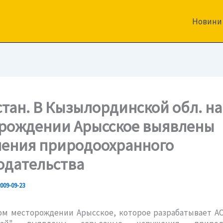
Новини
стан. В Кызылординской обл. на
рождении Арысское выявлены
ения природоохранного
одательства
009-09-23
ом месторождении Арысское, которое разрабатывает АО