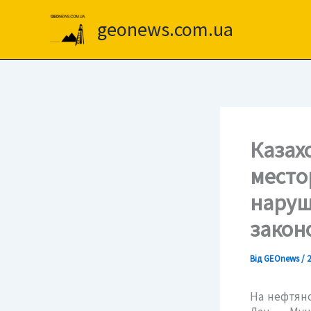
Перейти
до
geonews.com.ua
вмісту
Казах
место
наруш
закон
Від
GEOnews
/
2
На нефтян