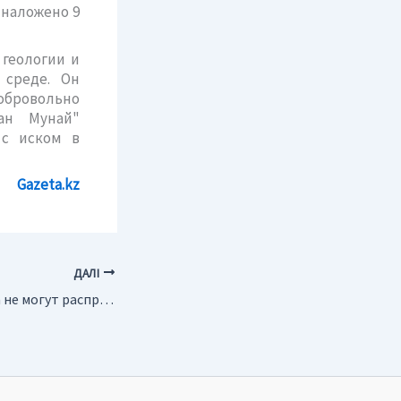
 наложено 9
геологии и
 среде. Он
добровольно
ан Мунай"
 с иском в
Gazeta.kz
ДАЛІ
Россия. Коминедра не могут распределить участки углеводородного сырья в Коми из-за отсутствия интереса у нефтяных предприятий