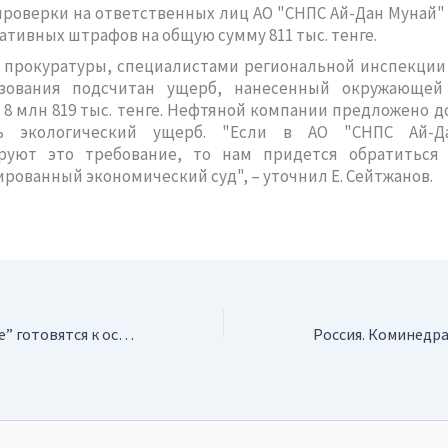
проверки на ответственных лиц АО "СНПС Ай-Дан Мунай"
тивных штрафов на общую сумму 811 тыс. тенге.
 прокуратуры, специалистами региональной инспекции 
зования подсчитан ущерб, нанесенный окружающей
 8 млн 819 тыс. тенге. Нефтяной компании предложено 
ть экологический ущерб. "Если в АО "СНПС Ай-Д
руют это требование, то нам придется обратиться
рованный экономический суд", – уточнил Е. Сейтжанов.
Россия. На “Дукате” готовятся к освоению участка “Начальный-2”