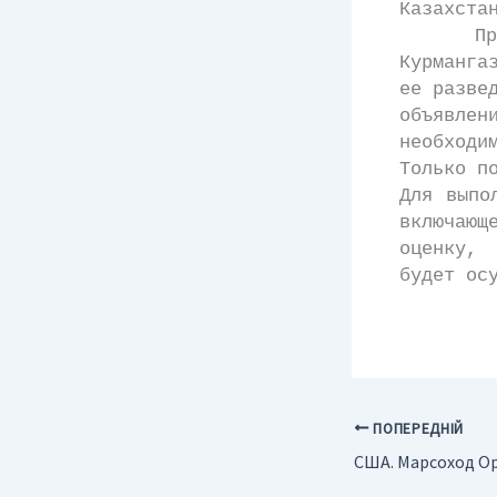
Казахста
Прогноз
Курманга
ее разве
объявлен
необходи
Только п
Для выпо
включающ
оценку, 
будет ос
ПОПЕРЕДНІЙ