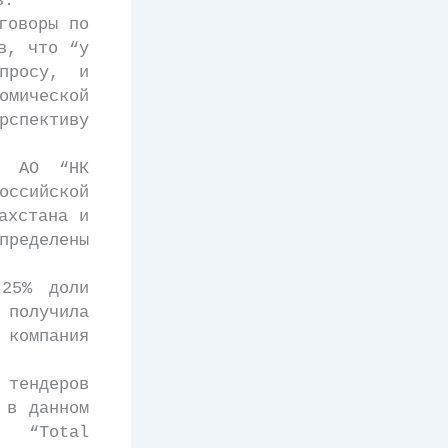
в.
говоры по
в, что “у
просу, и
омической
рспективу
 АО “НК
ссийской
ахстана и
еделены
25% доли
 получила
компания
 тендеров
 в данном
я “Total