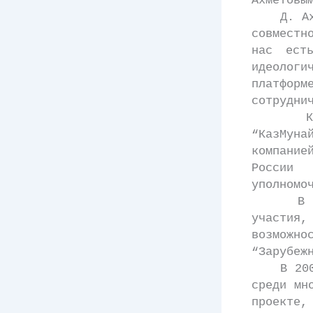
Ахметовы
Д. Ахмет
совместн
нас ест
идеологи
платформ
сотрудни
Как со
“КазМун
компание
России
уполномо
В совме
участия,
возможн
“Зарубеж
В 2003 г
среди мн
проекте