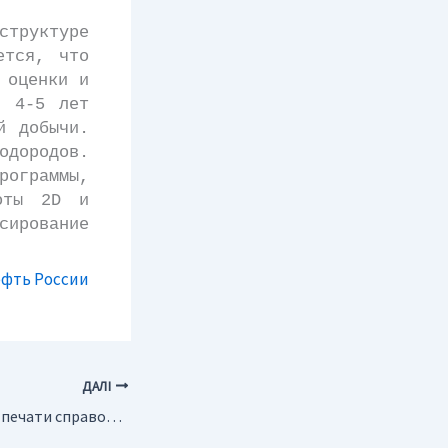
труктуре
ется, что
 оценки и
, 4-5 лет
й добычи.
одородов.
рограммы,
боты 2D и
сирование
фть России
ДАЛІ
Украина. Вышел из печати справочник “Нефтегазовый комплекс Украины 2004”