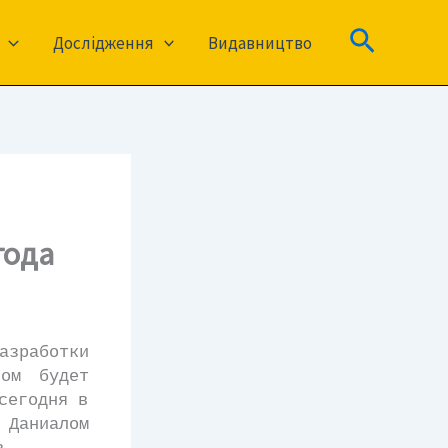
Пошук
Дослідження
Видавництво
года
зработки
ном будет
сегодня в
 Даниалом