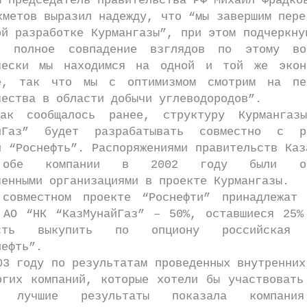
м председатель правительства РФ Михаил Фрадко
ов выразил надежду, что “мы завершим пере
ой разработке Курмангазы”, при этом подчеркну
ь полное совпадение взглядов по этому во
чески мы находимся на одной и той же экон
е, так что мы с оптимизмом смотрим на пе
чества в области добычи углеводородов”.
общалось ранее, структуру Курмангазы
айГаз” будет разрабатывать совместно с ро
й “Роснефть”. Распоряжениями правительств Каз
 обе компании в 2002 году были опр
ченными организациями в проекте Курмангазы.
стном проекте “Роснефти” принадлежат 
 АО “НК “КазМунайГаз” – 50%, оставшиеся 25%
ость выкупить по опциону российская 
нефть”.
оду по результатам проведенных внутренних
огих компаний, которые хотели бы участвовать
, лучшие результаты показала компани