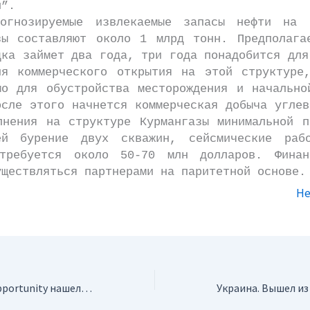
н”.
ируемые извлекаемые запасы нефти на с
зы составляют около 1 млрд тонн. Предполага
дка займет два года, три года понадобится для
ия коммерческого открытия на этой структуре
мо для обустройства месторождения и начально
осле этого начнется коммерческая добыча углев
лнения на структуре Курмангазы минимальной п
ей бурение двух скважин, сейсмические ра
требуется около 50-70 млн долларов. Финан
уществляться партнерами на паритетной основе.
Не
США. Марсоход Opportunity нашел новые следы воды