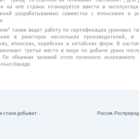
чи на юге страны планируется ввести в эксплуатац
ений разрабатываемых совместно с японскими и р
и.
ром" также ведет работу по сертификации урановых та
ания в реакторах нескольких производителей, в
ких, японских, корейских и китайских фирм. В насто
 занимает третье место в мире по добыче урана посл
. По объемам залежей этого полезного ископаемого 
олько Канаде.
Украина. В Украине стали добывать больше нефти и газа