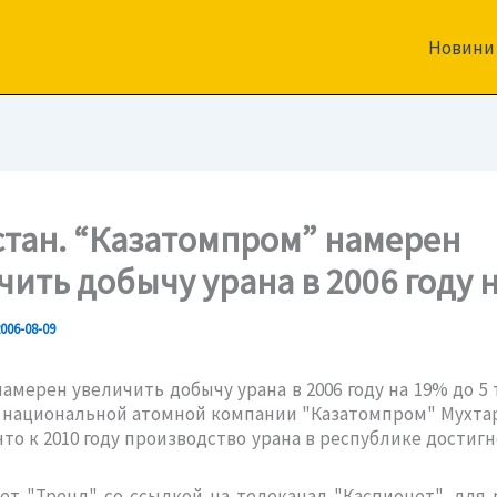
Новини
стан. “Казатомпром” намерен
чить добычу урана в 2006 году 
006-08-09
намерен увеличить добычу урана в 2006 году на 19% до 5 
 национальной атомной компании "Казатомпром" Мухта
что к 2010 году производство урана в республике достигн
ет "Тренд" со ссылкой на телеканал "Каспионет", для