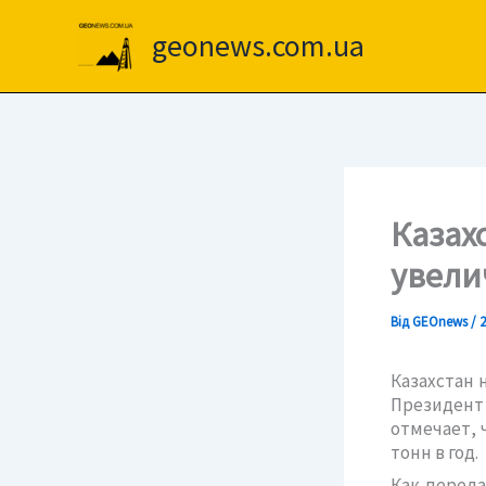
Перейти
до
geonews.com.ua
вмісту
Казах
увели
Від
GEOnews
/
2
Казахстан 
Президент
отмечает, 
тонн в год.
Как переда