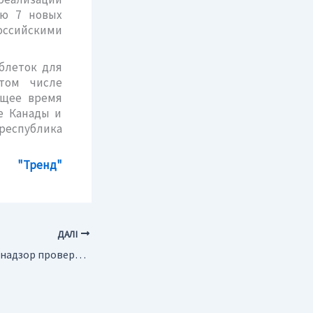
ию 7 новых
оссийскими
блеток для
 том числе
ящее время
е Канады и
республика
"Тренд"
ДАЛІ
Россия. Росприроднадзор проверит проекты Сахалин-1 и Сахалин-5