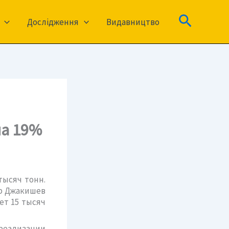
Пошук
Дослідження
Видавництво
на 19%
тысяч тонн.
р Джакишев
ет 15 тысяч
 реализации