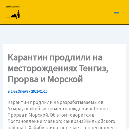
Перейти
до
вмісту
Карантин продлили на
месторождениях Тенгиз,
Прорва и Морской
Від
GEOnews
/
2021-01-16
Карантин продлили на разрабатываемых в
Атырауской области месторождениях Тенгиз,
Прорва и Морской. Об этом говорится в
Постановление главного санврача Жылыойского
района Т. Хабибуллина, передает корреспондент