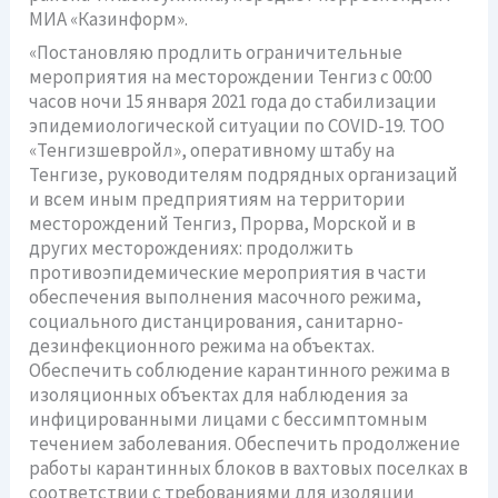
МИА «Казинформ».
«Постановляю продлить ограничительные
мероприятия на месторождении Тенгиз с 00:00
часов ночи 15 января 2021 года до стабилизации
эпидемиологической ситуации по COVID-19. ТОО
«Тенгизшевройл», оперативному штабу на
Тенгизе, руководителям подрядных организаций
и всем иным предприятиям на территории
месторождений Тенгиз, Прорва, Морской и в
других месторождениях: продолжить
противоэпидемические мероприятия в части
обеспечения выполнения масочного режима,
социального дистанцирования, санитарно-
дезинфекционного режима на объектах.
Обеспечить соблюдение карантинного режима в
изоляционных объектах для наблюдения за
инфицированными лицами с бессимптомным
течением заболевания. Обеспечить продолжение
работы карантинных блоков в вахтовых поселках в
соответствии с требованиями для изоляции