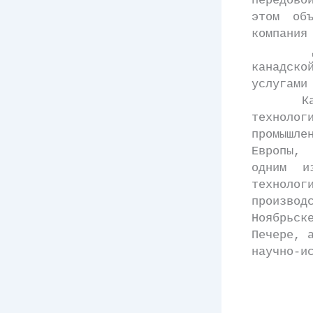
передово
этом объ
компания
Догово
канадск
услугами
Канадск
технолог
промышле
Европы, 
одним и
технолог
произво
Ноябрьск
Печере, 
научно-и