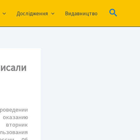
Пошук
Дослідження
Видавництво
писали
роведении
оказанию
 вторник
льзования