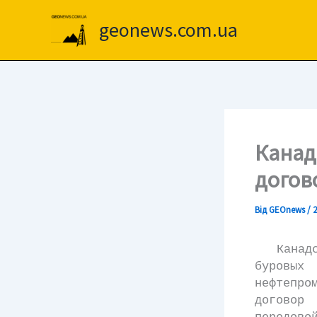
Перейти
до
geonews.com.ua
вмісту
Канад
догов
Від
GEOnews
/
2
Канадска
буровых
нефтепр
договор 